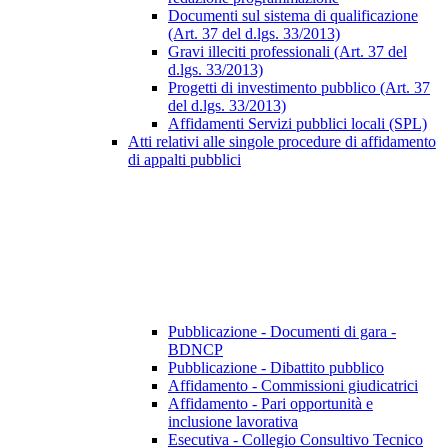
Documenti sul sistema di qualificazione
(Art. 37 del d.lgs. 33/2013)
Gravi illeciti professionali (Art. 37 del
d.lgs. 33/2013)
Progetti di investimento pubblico (Art. 37
del d.lgs. 33/2013)
Affidamenti Servizi pubblici locali (SPL)
Atti relativi alle singole procedure di affidamento
di appalti pubblici
Pubblicazione - Documenti di gara -
BDNCP
Pubblicazione - Dibattito pubblico
Affidamento - Commissioni giudicatrici
Affidamento - Pari opportunità e
inclusione lavorativa
Esecutiva - Collegio Consultivo Tecnico