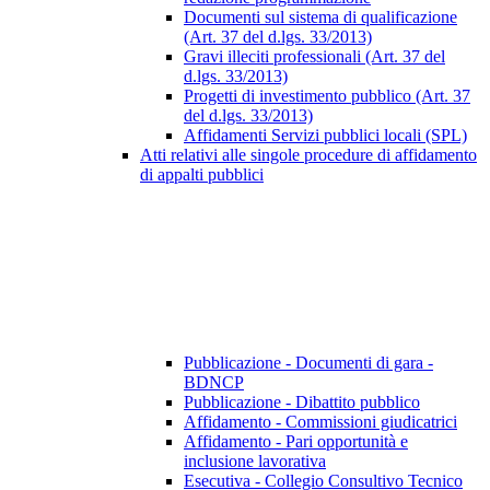
Documenti sul sistema di qualificazione
(Art. 37 del d.lgs. 33/2013)
Gravi illeciti professionali (Art. 37 del
d.lgs. 33/2013)
Progetti di investimento pubblico (Art. 37
del d.lgs. 33/2013)
Affidamenti Servizi pubblici locali (SPL)
Atti relativi alle singole procedure di affidamento
di appalti pubblici
Pubblicazione - Documenti di gara -
BDNCP
Pubblicazione - Dibattito pubblico
Affidamento - Commissioni giudicatrici
Affidamento - Pari opportunità e
inclusione lavorativa
Esecutiva - Collegio Consultivo Tecnico