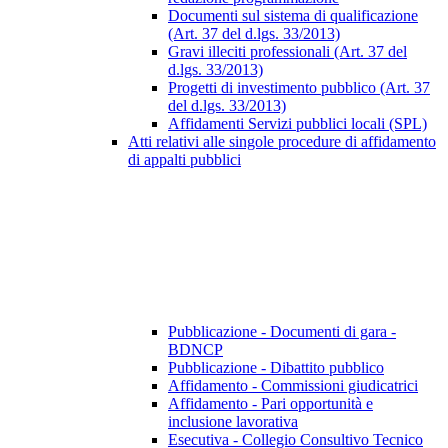
Documenti sul sistema di qualificazione
(Art. 37 del d.lgs. 33/2013)
Gravi illeciti professionali (Art. 37 del
d.lgs. 33/2013)
Progetti di investimento pubblico (Art. 37
del d.lgs. 33/2013)
Affidamenti Servizi pubblici locali (SPL)
Atti relativi alle singole procedure di affidamento
di appalti pubblici
Pubblicazione - Documenti di gara -
BDNCP
Pubblicazione - Dibattito pubblico
Affidamento - Commissioni giudicatrici
Affidamento - Pari opportunità e
inclusione lavorativa
Esecutiva - Collegio Consultivo Tecnico