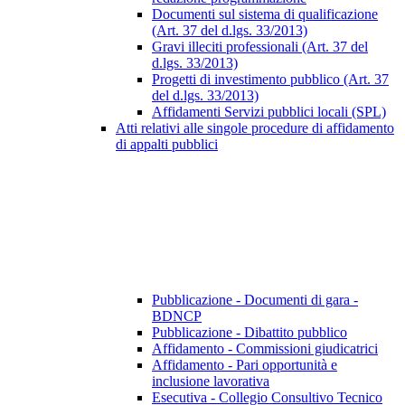
Documenti sul sistema di qualificazione
(Art. 37 del d.lgs. 33/2013)
Gravi illeciti professionali (Art. 37 del
d.lgs. 33/2013)
Progetti di investimento pubblico (Art. 37
del d.lgs. 33/2013)
Affidamenti Servizi pubblici locali (SPL)
Atti relativi alle singole procedure di affidamento
di appalti pubblici
Pubblicazione - Documenti di gara -
BDNCP
Pubblicazione - Dibattito pubblico
Affidamento - Commissioni giudicatrici
Affidamento - Pari opportunità e
inclusione lavorativa
Esecutiva - Collegio Consultivo Tecnico