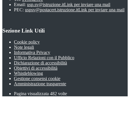
Email:
usp.sv@istruzione.it
Link per inviare una mail
PEC:
uspsv@postacert.istruzione.it
Link per inviare una mail
Sezione Link Utili
Cookie policy
Note legali
Informativa Privacy
Ufficio Relazioni con il Pubblico
Dichiarazione di accessibilità
Obiettivi di accessibilità
Whistleblowing
Gestione consensi cookie
Amministrazione trasparente
Pagina visualizzata
482
volte