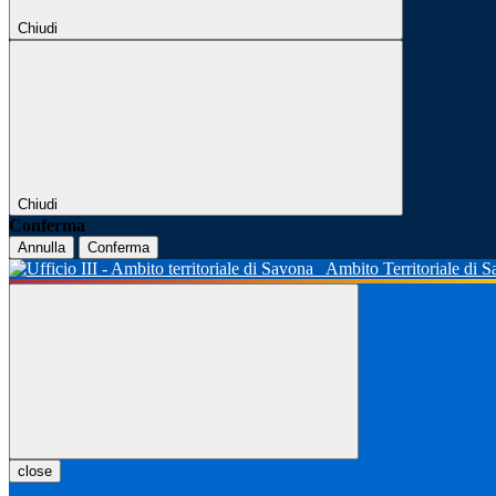
Chiudi
Chiudi
Conferma
Annulla
Conferma
Ambito Territoriale di 
close