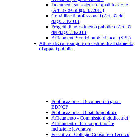
Documenti sul sistema di qualificazione
(Art. 37 del d.lgs. 33/2013)
Gravi illeciti professionali (Art. 37 del
d.lgs. 33/2013)
Progetti di investimento pubblico (Art. 37
del d.lgs. 33/2013)
Affidamenti Servizi pubblici locali (SPL)
Atti relativi alle singole procedure di affidamento
di appalti pubblici
Pubblicazione - Documenti di gara -
BDNCP
Pubblicazione - Dibattito pubblico
Affidamento - Commissioni giudicatrici
Affidamento - Pari opportunità e
inclusione lavorativa
Esecutiva - Collegio Consultivo Tecnico