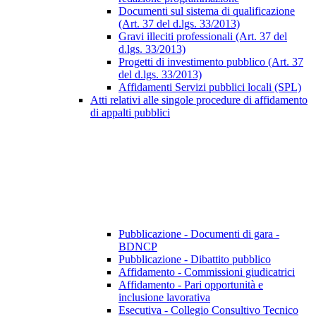
Documenti sul sistema di qualificazione
(Art. 37 del d.lgs. 33/2013)
Gravi illeciti professionali (Art. 37 del
d.lgs. 33/2013)
Progetti di investimento pubblico (Art. 37
del d.lgs. 33/2013)
Affidamenti Servizi pubblici locali (SPL)
Atti relativi alle singole procedure di affidamento
di appalti pubblici
Pubblicazione - Documenti di gara -
BDNCP
Pubblicazione - Dibattito pubblico
Affidamento - Commissioni giudicatrici
Affidamento - Pari opportunità e
inclusione lavorativa
Esecutiva - Collegio Consultivo Tecnico