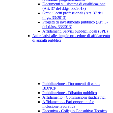
Documenti sul sistema di qualificazione
(Art. 37 del d.lgs. 33/2013)
Gravi illeciti professionali (Art. 37 del
d.lgs. 33/2013)
Progetti di investimento pubblico (Art. 37
del d.lgs. 33/2013)
Affidamenti Servizi pubblici locali (SPL)
Atti relativi alle singole procedure di affidamento
di appalti pubblici
Pubblicazione - Documenti di gara -
BDNCP
Pubblicazione - Dibattito pubblico
Affidamento - Commissioni giudicatrici
Affidamento - Pari opportunità e
inclusione lavorativa
Esecutiva - Collegio Consultivo Tecnico