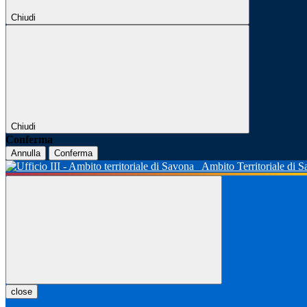
Chiudi
Chiudi
Conferma
Annulla
Conferma
Ambito Territoriale di 
close