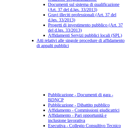
Documenti sul sistema di qualificazione
(Art. 37 del d.lgs. 33/2013)
Gravi illeciti professionali (Art. 37 del
d.lgs. 33/2013)
Progetti di investimento pubblico (Art. 37
del d.lgs. 33/2013)
Affidamenti Servizi pubblici locali (SPL)
Atti relativi alle singole procedure di affidamento
di appalti pubblici
Pubblicazione - Documenti di gara -
BDNCP
Pubblicazione - Dibattito pubblico
Affidamento - Commissioni giudicatrici
Affidamento - Pari opportunità e
inclusione lavorativa
Esecutiva - Collegio Consultivo Tecnico