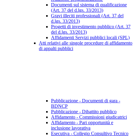
Documenti sul sistema di qualificazione
(Art. 37 del d.lgs. 33/2013)
Gravi illeciti professionali (Art. 37 del
d.lgs. 33/2013)
Progetti di investimento pubblico (Art. 37
del d.lgs. 33/2013)
Affidamenti Servizi pubblici locali (SPL)
Atti relativi alle singole procedure di affidamento
di appalti pubblici
Pubblicazione - Documenti di gara -
BDNCP
Pubblicazione - Dibattito pubblico
Affidamento - Commissioni giudicatrici
Affidamento - Pari opportunità e
inclusione lavorativa
Esecutiva - Collegio Consultivo Tecnico