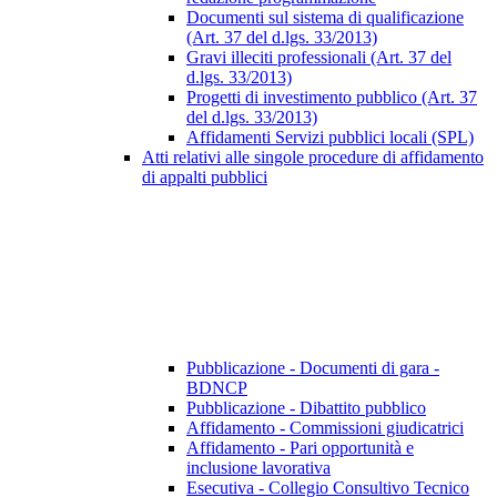
Documenti sul sistema di qualificazione
(Art. 37 del d.lgs. 33/2013)
Gravi illeciti professionali (Art. 37 del
d.lgs. 33/2013)
Progetti di investimento pubblico (Art. 37
del d.lgs. 33/2013)
Affidamenti Servizi pubblici locali (SPL)
Atti relativi alle singole procedure di affidamento
di appalti pubblici
Pubblicazione - Documenti di gara -
BDNCP
Pubblicazione - Dibattito pubblico
Affidamento - Commissioni giudicatrici
Affidamento - Pari opportunità e
inclusione lavorativa
Esecutiva - Collegio Consultivo Tecnico