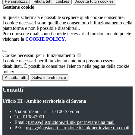
Personalizza
Rifiuta tutti
i cookies
Accetta tutti
i cookies
Gestione cookie
In questa schermata è possibile scegliere quali cookie consentire.
I cookie necessari sono quelli che consentono il funzionamento della
piattaforma e non è possibile disabilitarli.
Per conoscere quali sono i cookie necessari al funzionamento potete
visionare la
COOKIE POLICY
.
Cookie necessari per il funzionamento
I cookie necessari per il funzionamento non possono essere
disabilitati. È possibile consultare l'elenco nella pagina della cookie
policy.
Accetta tutti
Salva le preferenze
Contatti
Ufficio III - Ambito territoriale di Savona
Via Sormano, 12 – 17100 Savona
Tel:
019842901
Email:
usp.sv@istruzione.it
Link per inviare una mail
PEC:
uspsv@postacert.istruzione.it
Link per inviare una mail