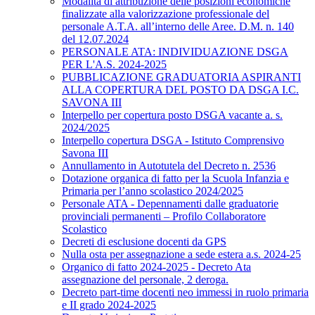
Modalità di attribuzione delle posizioni economiche
finalizzate alla valorizzazione professionale del
personale A.T.A. all’interno delle Aree. D.M. n. 140
del 12.07.2024
PERSONALE ATA: INDIVIDUAZIONE DSGA
PER L'A.S. 2024-2025
PUBBLICAZIONE GRADUATORIA ASPIRANTI
ALLA COPERTURA DEL POSTO DA DSGA I.C.
SAVONA III
Interpello per copertura posto DSGA vacante a. s.
2024/2025
Interpello copertura DSGA - Istituto Comprensivo
Savona III
Annullamento in Autotutela del Decreto n. 2536
Dotazione organica di fatto per la Scuola Infanzia e
Primaria per l’anno scolastico 2024/2025
Personale ATA - Depennamenti dalle graduatorie
provinciali permanenti – Profilo Collaboratore
Scolastico
Decreti di esclusione docenti da GPS
Nulla osta per assegnazione a sede estera a.s. 2024-25
Organico di fatto 2024-2025 - Decreto Ata
assegnazione del personale, 2 deroga.
Decreto part-time docenti neo immessi in ruolo primaria
e II grado 2024-2025