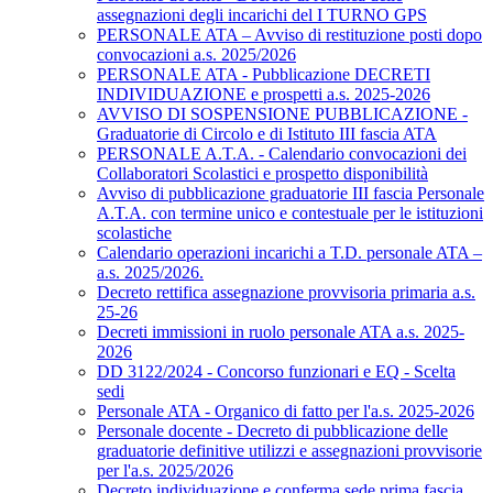
assegnazioni degli incarichi del I TURNO GPS
PERSONALE ATA – Avviso di restituzione posti dopo
convocazioni a.s. 2025/2026
PERSONALE ATA - Pubblicazione DECRETI
INDIVIDUAZIONE e prospetti a.s. 2025-2026
AVVISO DI SOSPENSIONE PUBBLICAZIONE -
Graduatorie di Circolo e di Istituto III fascia ATA
PERSONALE A.T.A. - Calendario convocazioni dei
Collaboratori Scolastici e prospetto disponibilità
Avviso di pubblicazione graduatorie III fascia Personale
A.T.A. con termine unico e contestuale per le istituzioni
scolastiche
Calendario operazioni incarichi a T.D. personale ATA –
a.s. 2025/2026.
Decreto rettifica assegnazione provvisoria primaria a.s.
25-26
Decreti immissioni in ruolo personale ATA a.s. 2025-
2026
DD 3122/2024 - Concorso funzionari e EQ - Scelta
sedi
Personale ATA - Organico di fatto per l'a.s. 2025-2026
Personale docente - Decreto di pubblicazione delle
graduatorie definitive utilizzi e assegnazioni provvisorie
per l'a.s. 2025/2026
Decreto individuazione e conferma sede prima fascia