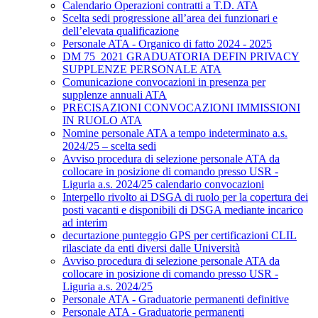
Calendario Operazioni contratti a T.D. ATA
Scelta sedi progressione all’area dei funzionari e
dell’elevata qualificazione
Personale ATA - Organico di fatto 2024 - 2025
DM 75_2021 GRADUATORIA DEFIN PRIVACY
SUPPLENZE PERSONALE ATA
Comunicazione convocazioni in presenza per
supplenze annuali ATA
PRECISAZIONI CONVOCAZIONI IMMISSIONI
IN RUOLO ATA
Nomine personale ATA a tempo indeterminato a.s.
2024/25 – scelta sedi
Avviso procedura di selezione personale ATA da
collocare in posizione di comando presso USR -
Liguria a.s. 2024/25 calendario convocazioni
Interpello rivolto ai DSGA di ruolo per la copertura dei
posti vacanti e disponibili di DSGA mediante incarico
ad interim
decurtazione punteggio GPS per certificazioni CLIL
rilasciate da enti diversi dalle Università
Avviso procedura di selezione personale ATA da
collocare in posizione di comando presso USR -
Liguria a.s. 2024/25
Personale ATA - Graduatorie permanenti definitive
Personale ATA - Graduatorie permanenti