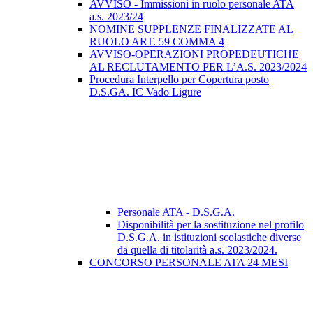
AVVISO - Immissioni in ruolo personale ATA
a.s. 2023/24
NOMINE SUPPLENZE FINALIZZATE AL
RUOLO ART. 59 COMMA 4
AVVISO-OPERAZIONI PROPEDEUTICHE
AL RECLUTAMENTO PER L’A.S. 2023/2024
Procedura Interpello per Copertura posto
D.S.GA. IC Vado Ligure
Personale ATA - D.S.G.A.
Disponibilità per la sostituzione nel profilo
D.S.G.A. in istituzioni scolastiche diverse
da quella di titolarità a.s. 2023/2024.
CONCORSO PERSONALE ATA 24 MESI