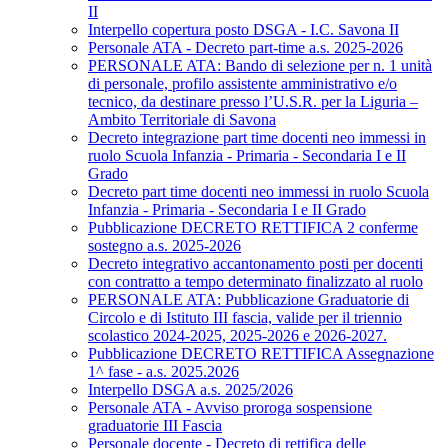
II
Interpello copertura posto DSGA - I.C. Savona II
Personale ATA - Decreto part-time a.s. 2025-2026
PERSONALE ATA: Bando di selezione per n. 1 unità
di personale, profilo assistente amministrativo e/o
tecnico, da destinare presso l’U.S.R. per la Liguria –
Ambito Territoriale di Savona
Decreto integrazione part time docenti neo immessi in
ruolo Scuola Infanzia - Primaria - Secondaria I e II
Grado
Decreto part time docenti neo immessi in ruolo Scuola
Infanzia - Primaria - Secondaria I e II Grado
Pubblicazione DECRETO RETTIFICA 2 conferme
sostegno a.s. 2025-2026
Decreto integrativo accantonamento posti per docenti
con contratto a tempo determinato finalizzato al ruolo
PERSONALE ATA: Pubblicazione Graduatorie di
Circolo e di Istituto III fascia, valide per il triennio
scolastico 2024-2025, 2025-2026 e 2026-2027.
Pubblicazione DECRETO RETTIFICA Assegnazione
1^ fase - a.s. 2025.2026
Interpello DSGA a.s. 2025/2026
Personale ATA - Avviso proroga sospensione
graduatorie III Fascia
Personale docente - Decreto di rettifica delle