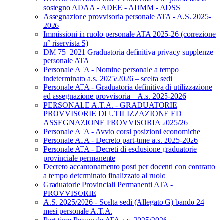
sostegno ADAA - ADEE - ADMM - ADSS
Assegnazione provvisoria personale ATA - A.S. 2025-
2026
Immissioni in ruolo personale ATA 2025-26 (correzione
n° riservista S)
DM 75_2021 Graduatoria definitiva privacy supplenze
personale ATA
Personale ATA - Nomine personale a tempo
indeterminato a.s. 2025/2026 – scelta sedi
Personale ATA - Graduatoria definitiva di utilizzazione
ed assegnazione provvisoria – A.s. 2025-2026
PERSONALE A.T.A. - GRADUATORIE
PROVVISORIE DI UTILIZZAZIONE ED
ASSEGNAZIONE PROVVISORIA 2025/26
Personale ATA - Avvio corsi posizioni economiche
Personale ATA - Decreto part-time a.s. 2025-2026
Personale ATA - Decreti di esclusione graduatorie
provinciale permanente
Decreto accantonamento posti per docenti con contratto
a tempo determinato finalizzato al ruolo
Graduatorie Provinciali Permanenti ATA -
PROVVISORIE
A.S. 2025/2026 - Scelta sedi (Allegato G) bando 24
mesi personale A.T.A.
Part-time Personale ATA a.s. 2025/2026