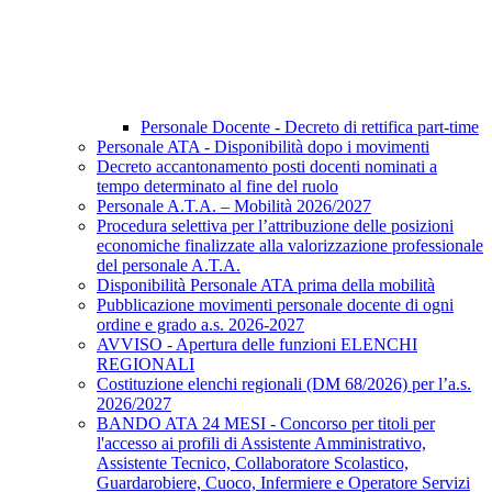
Personale Docente - Decreto di rettifica part-time
Personale ATA - Disponibilità dopo i movimenti
Decreto accantonamento posti docenti nominati a
tempo determinato al fine del ruolo
Personale A.T.A. – Mobilità 2026/2027
Procedura selettiva per l’attribuzione delle posizioni
economiche finalizzate alla valorizzazione professionale
del personale A.T.A.
Disponibilità Personale ATA prima della mobilità
Pubblicazione movimenti personale docente di ogni
ordine e grado a.s. 2026-2027
AVVISO - Apertura delle funzioni ELENCHI
REGIONALI
Costituzione elenchi regionali (DM 68/2026) per l’a.s.
2026/2027
BANDO ATA 24 MESI - Concorso per titoli per
l'accesso ai profili di Assistente Amministrativo,
Assistente Tecnico, Collaboratore Scolastico,
Guardarobiere, Cuoco, Infermiere e Operatore Servizi