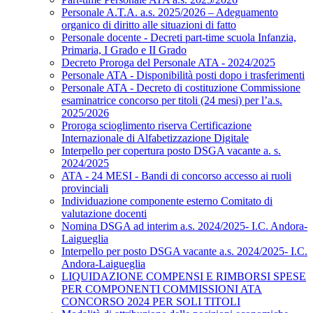
Personale A.T.A. a.s. 2025/2026 – Adeguamento
organico di diritto alle situazioni di fatto
Personale docente - Decreti part-time scuola Infanzia,
Primaria, I Grado e II Grado
Decreto Proroga del Personale ATA - 2024/2025
Personale ATA - Disponibilità posti dopo i trasferimenti
Personale ATA - Decreto di costituzione Commissione
esaminatrice concorso per titoli (24 mesi) per l’a.s.
2025/2026
Proroga scioglimento riserva Certificazione
Internazionale di Alfabetizzazione Digitale
Interpello per copertura posto DSGA vacante a. s.
2024/2025
ATA - 24 MESI - Bandi di concorso accesso ai ruoli
provinciali
Individuazione componente esterno Comitato di
valutazione docenti
Nomina DSGA ad interim a.s. 2024/2025- I.C. Andora-
Laigueglia
Interpello per posto DSGA vacante a.s. 2024/2025- I.C.
Andora-Laigueglia
LIQUIDAZIONE COMPENSI E RIMBORSI SPESE
PER COMPONENTI COMMISSIONI ATA
CONCORSO 2024 PER SOLI TITOLI