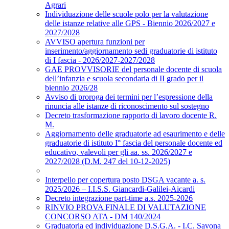
Agrari
Individuazione delle scuole polo per la valutazione
delle istanze relative alle GPS - Biennio 2026/2027 e
2027/2028
AVVISO apertura funzioni per
inserimento/aggiornamento sedi graduatorie di istituto
di I fascia - 2026/2027-2027/2028
GAE PROVVISORIE del personale docente di scuola
dell’infanzia e scuola secondaria di II grado per il
biennio 2026/28
Avviso di proroga dei termini per l’espressione della
rinuncia alle istanze di riconoscimento sul sostegno
Decreto trasformazione rapporto di lavoro docente R.
M.
Aggiornamento delle graduatorie ad esaurimento e delle
graduatorie di istituto I° fascia del personale docente ed
educativo, valevoli per gli aa. ss. 2026/2027 e
2027/2028 (D.M. 247 del 10-12-2025)
Interpello per copertura posto DSGA vacante a. s.
2025/2026 – I.I.S.S. Giancardi-Galilei-Aicardi
Decreto integrazione part-time a.s. 2025-2026
RINVIO PROVA FINALE DI VALUTAZIONE
CONCORSO ATA - DM 140/2024
Graduatoria ed individuazione D.S.G.A. - I.C. Savona