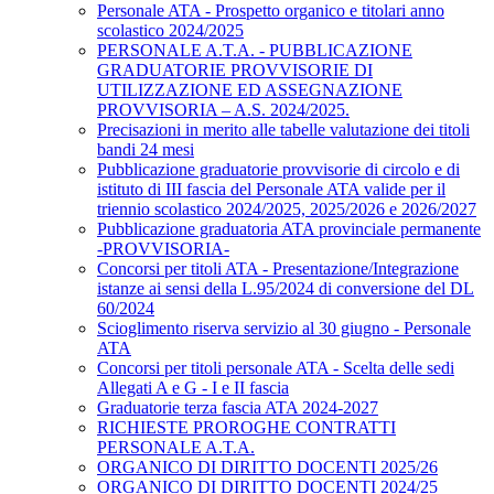
Personale ATA - Prospetto organico e titolari anno
scolastico 2024/2025
PERSONALE A.T.A. - PUBBLICAZIONE
GRADUATORIE PROVVISORIE DI
UTILIZZAZIONE ED ASSEGNAZIONE
PROVVISORIA – A.S. 2024/2025.
Precisazioni in merito alle tabelle valutazione dei titoli
bandi 24 mesi
Pubblicazione graduatorie provvisorie di circolo e di
istituto di III fascia del Personale ATA valide per il
triennio scolastico 2024/2025, 2025/2026 e 2026/2027
Pubblicazione graduatoria ATA provinciale permanente
-PROVVISORIA-
Concorsi per titoli ATA - Presentazione/Integrazione
istanze ai sensi della L.95/2024 di conversione del DL
60/2024
Scioglimento riserva servizio al 30 giugno - Personale
ATA
Concorsi per titoli personale ATA - Scelta delle sedi
Allegati A e G - I e II fascia
Graduatorie terza fascia ATA 2024-2027
RICHIESTE PROROGHE CONTRATTI
PERSONALE A.T.A.
ORGANICO DI DIRITTO DOCENTI 2025/26
ORGANICO DI DIRITTO DOCENTI 2024/25