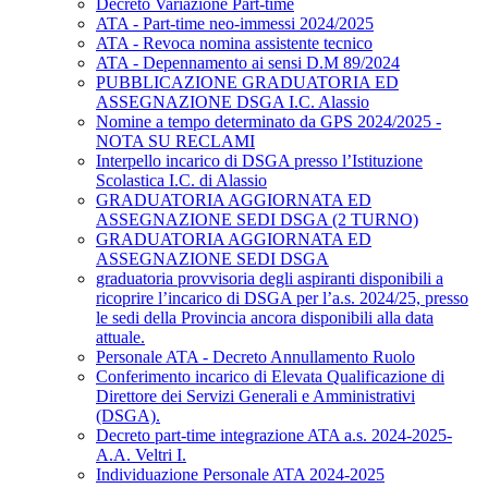
Decreto Variazione Part-time
ATA - Part-time neo-immessi 2024/2025
ATA - Revoca nomina assistente tecnico
ATA - Depennamento ai sensi D.M 89/2024
PUBBLICAZIONE GRADUATORIA ED
ASSEGNAZIONE DSGA I.C. Alassio
Nomine a tempo determinato da GPS 2024/2025 -
NOTA SU RECLAMI
Interpello incarico di DSGA presso l’Istituzione
Scolastica I.C. di Alassio
GRADUATORIA AGGIORNATA ED
ASSEGNAZIONE SEDI DSGA (2 TURNO)
GRADUATORIA AGGIORNATA ED
ASSEGNAZIONE SEDI DSGA
graduatoria provvisoria degli aspiranti disponibili a
ricoprire l’incarico di DSGA per l’a.s. 2024/25, presso
le sedi della Provincia ancora disponibili alla data
attuale.
Personale ATA - Decreto Annullamento Ruolo
Conferimento incarico di Elevata Qualificazione di
Direttore dei Servizi Generali e Amministrativi
(DSGA).
Decreto part-time integrazione ATA a.s. 2024-2025-
A.A. Veltri I.
Individuazione Personale ATA 2024-2025