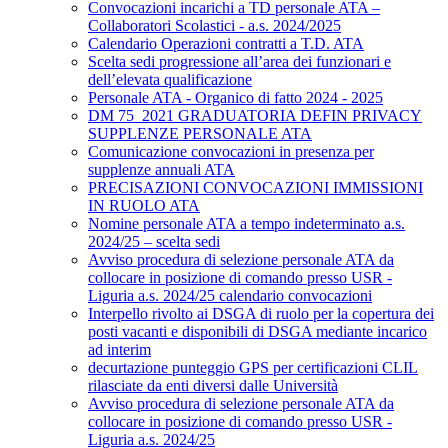
Convocazioni incarichi a TD personale ATA –
Collaboratori Scolastici - a.s. 2024/2025
Calendario Operazioni contratti a T.D. ATA
Scelta sedi progressione all’area dei funzionari e
dell’elevata qualificazione
Personale ATA - Organico di fatto 2024 - 2025
DM 75_2021 GRADUATORIA DEFIN PRIVACY
SUPPLENZE PERSONALE ATA
Comunicazione convocazioni in presenza per
supplenze annuali ATA
PRECISAZIONI CONVOCAZIONI IMMISSIONI
IN RUOLO ATA
Nomine personale ATA a tempo indeterminato a.s.
2024/25 – scelta sedi
Avviso procedura di selezione personale ATA da
collocare in posizione di comando presso USR -
Liguria a.s. 2024/25 calendario convocazioni
Interpello rivolto ai DSGA di ruolo per la copertura dei
posti vacanti e disponibili di DSGA mediante incarico
ad interim
decurtazione punteggio GPS per certificazioni CLIL
rilasciate da enti diversi dalle Università
Avviso procedura di selezione personale ATA da
collocare in posizione di comando presso USR -
Liguria a.s. 2024/25