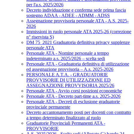
per l'a.s. 2025/2026
Decreto individuazione e conferma sede prima fascia
sostegno ADAA - ADEE - ADMM - ADSS
Assegnazione provvisoria personale ATA - A.S. 2025-
2026
Immissioni in ruolo personale ATA 2025-26 (correzione
n° riservista S)
DM 75_2021 Graduatoria definitiva privacy supplenze
personale ATA
Personale ATA - Nomine personale a tempo
indeterminato a.s. 2025/2026 – scelta sedi
Personale ATA - Graduatoria definitiva di utilizzazione
ed assegnazione provvisoria – A.s. 2025-2026
PERSONALE A.T.A. - GRADUATORIE
PROVVISORIE DI UTILIZZAZIONE ED
ASSEGNAZIONE PROVVISORIA 2025/26
Personale ATA - Avvio corsi posizioni economiche
Personale ATA - Decreto part-time a.s. 2025-2026
Personale ATA - Decreti di esclusione graduatorie
provinciale permanente
Decreto accantonamento posti per docenti con contratto
a tempo determinato finalizzato al ruolo
Graduatorie Provinciali Permanenti ATA -
PROVVISORIE
A.S. 2025/2026 - Scelta sedi (Allegato G) bando 24