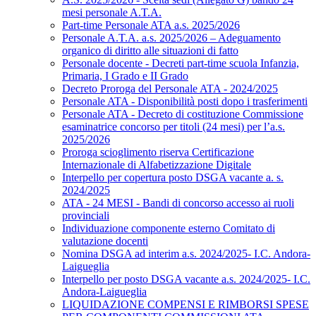
mesi personale A.T.A.
Part-time Personale ATA a.s. 2025/2026
Personale A.T.A. a.s. 2025/2026 – Adeguamento
organico di diritto alle situazioni di fatto
Personale docente - Decreti part-time scuola Infanzia,
Primaria, I Grado e II Grado
Decreto Proroga del Personale ATA - 2024/2025
Personale ATA - Disponibilità posti dopo i trasferimenti
Personale ATA - Decreto di costituzione Commissione
esaminatrice concorso per titoli (24 mesi) per l’a.s.
2025/2026
Proroga scioglimento riserva Certificazione
Internazionale di Alfabetizzazione Digitale
Interpello per copertura posto DSGA vacante a. s.
2024/2025
ATA - 24 MESI - Bandi di concorso accesso ai ruoli
provinciali
Individuazione componente esterno Comitato di
valutazione docenti
Nomina DSGA ad interim a.s. 2024/2025- I.C. Andora-
Laigueglia
Interpello per posto DSGA vacante a.s. 2024/2025- I.C.
Andora-Laigueglia
LIQUIDAZIONE COMPENSI E RIMBORSI SPESE