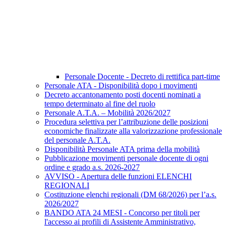
Personale Docente - Decreto di rettifica part-time
Personale ATA - Disponibilità dopo i movimenti
Decreto accantonamento posti docenti nominati a
tempo determinato al fine del ruolo
Personale A.T.A. – Mobilità 2026/2027
Procedura selettiva per l’attribuzione delle posizioni
economiche finalizzate alla valorizzazione professionale
del personale A.T.A.
Disponibilità Personale ATA prima della mobilità
Pubblicazione movimenti personale docente di ogni
ordine e grado a.s. 2026-2027
AVVISO - Apertura delle funzioni ELENCHI
REGIONALI
Costituzione elenchi regionali (DM 68/2026) per l’a.s.
2026/2027
BANDO ATA 24 MESI - Concorso per titoli per
l'accesso ai profili di Assistente Amministrativo,