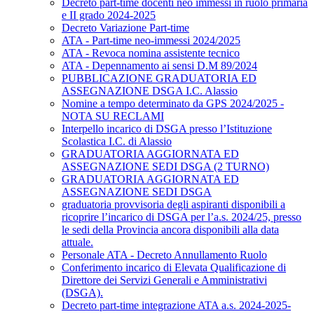
Decreto part-time docenti neo immessi in ruolo primaria
e II grado 2024-2025
Decreto Variazione Part-time
ATA - Part-time neo-immessi 2024/2025
ATA - Revoca nomina assistente tecnico
ATA - Depennamento ai sensi D.M 89/2024
PUBBLICAZIONE GRADUATORIA ED
ASSEGNAZIONE DSGA I.C. Alassio
Nomine a tempo determinato da GPS 2024/2025 -
NOTA SU RECLAMI
Interpello incarico di DSGA presso l’Istituzione
Scolastica I.C. di Alassio
GRADUATORIA AGGIORNATA ED
ASSEGNAZIONE SEDI DSGA (2 TURNO)
GRADUATORIA AGGIORNATA ED
ASSEGNAZIONE SEDI DSGA
graduatoria provvisoria degli aspiranti disponibili a
ricoprire l’incarico di DSGA per l’a.s. 2024/25, presso
le sedi della Provincia ancora disponibili alla data
attuale.
Personale ATA - Decreto Annullamento Ruolo
Conferimento incarico di Elevata Qualificazione di
Direttore dei Servizi Generali e Amministrativi
(DSGA).
Decreto part-time integrazione ATA a.s. 2024-2025-