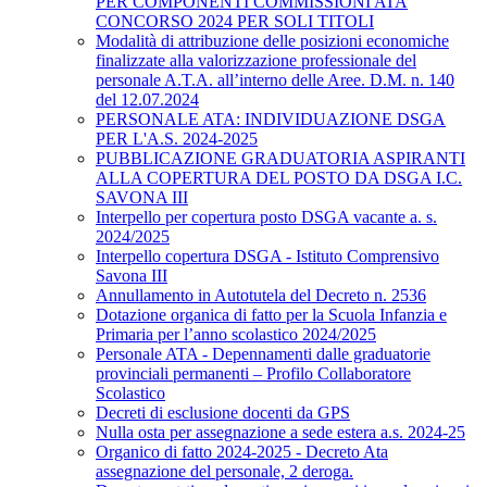
PER COMPONENTI COMMISSIONI ATA
CONCORSO 2024 PER SOLI TITOLI
Modalità di attribuzione delle posizioni economiche
finalizzate alla valorizzazione professionale del
personale A.T.A. all’interno delle Aree. D.M. n. 140
del 12.07.2024
PERSONALE ATA: INDIVIDUAZIONE DSGA
PER L'A.S. 2024-2025
PUBBLICAZIONE GRADUATORIA ASPIRANTI
ALLA COPERTURA DEL POSTO DA DSGA I.C.
SAVONA III
Interpello per copertura posto DSGA vacante a. s.
2024/2025
Interpello copertura DSGA - Istituto Comprensivo
Savona III
Annullamento in Autotutela del Decreto n. 2536
Dotazione organica di fatto per la Scuola Infanzia e
Primaria per l’anno scolastico 2024/2025
Personale ATA - Depennamenti dalle graduatorie
provinciali permanenti – Profilo Collaboratore
Scolastico
Decreti di esclusione docenti da GPS
Nulla osta per assegnazione a sede estera a.s. 2024-25
Organico di fatto 2024-2025 - Decreto Ata
assegnazione del personale, 2 deroga.