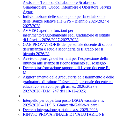
Assistente Tecnico, Collaboratore Scolastico,
Guardarobiere, Cuoco, Infermiere e Operatore Servizi
Agrari
Individuazione delle scuole polo per la valutazione
delle istanze relative alle GPS - Biennio 2026/2027 e
2027/2028
AVVISO apertura funzioni per
inserimento/aggiornamento sedi graduatorie di istituto
di I fascia - 2026/2027-2027/2028
GAE PROVVISORIE del personale docente di scuola
dell’infanzia e scuola secondaria di II grado per il
biennio 2026/28
Avviso di proroga dei termini per l’espressione della
rinuncia alle istanze di riconoscimento sul sostegno
Decreto trasformazione rapporto di lavoro docente R.
M.
Aggiornamento delle graduatorie ad esaurimento e delle
graduatorie di istituto I° fascia del personale docente ed
educativo, valevoli per gli aa. ss. 2026/2027 e
2027/2028 (D.M. 247 del 10-12-2025)
Interpello per copertura posto DSGA vacante a. s.
2025/2026 – I.I.S.S. Giancardi-Galilei-Aicardi
Decreto integrazione part-time a.s. 2025-2026
RINVIO PROVA FINALE DI VALUTAZIONE