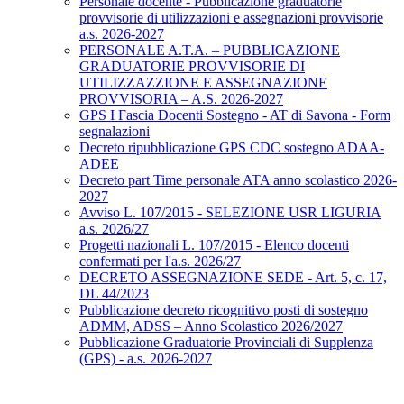
Personale docente - Pubblicazione graduatorie
provvisorie di utilizzazioni e assegnazioni provvisorie
a.s. 2026-2027
PERSONALE A.T.A. – PUBBLICAZIONE
GRADUATORIE PROVVISORIE DI
UTILIZZAZZIONE E ASSEGNAZIONE
PROVVISORIA – A.S. 2026-2027
GPS I Fascia Docenti Sostegno - AT di Savona - Form
segnalazioni
Decreto ripubblicazione GPS CDC sostegno ADAA-
ADEE
Decreto part Time personale ATA anno scolastico 2026-
2027
Avviso L. 107/2015 - SELEZIONE USR LIGURIA
a.s. 2026/27
Progetti nazionali L. 107/2015 - Elenco docenti
confermati per l'a.s. 2026/27
DECRETO ASSEGNAZIONE SEDE - Art. 5, c. 17,
DL 44/2023
Pubblicazione decreto ricognitivo posti di sostegno
ADMM, ADSS – Anno Scolastico 2026/2027
Pubblicazione Graduatorie Provinciali di Supplenza
(GPS) - a.s. 2026-2027