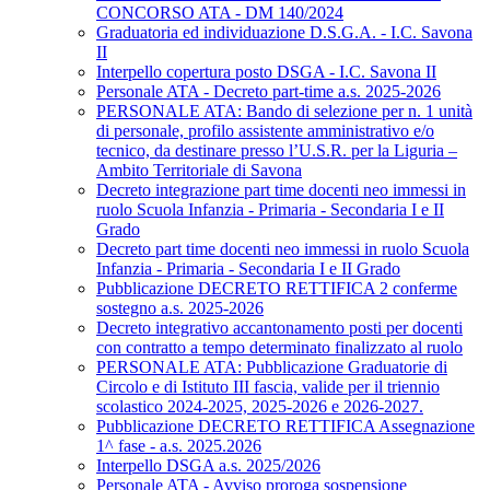
CONCORSO ATA - DM 140/2024
Graduatoria ed individuazione D.S.G.A. - I.C. Savona
II
Interpello copertura posto DSGA - I.C. Savona II
Personale ATA - Decreto part-time a.s. 2025-2026
PERSONALE ATA: Bando di selezione per n. 1 unità
di personale, profilo assistente amministrativo e/o
tecnico, da destinare presso l’U.S.R. per la Liguria –
Ambito Territoriale di Savona
Decreto integrazione part time docenti neo immessi in
ruolo Scuola Infanzia - Primaria - Secondaria I e II
Grado
Decreto part time docenti neo immessi in ruolo Scuola
Infanzia - Primaria - Secondaria I e II Grado
Pubblicazione DECRETO RETTIFICA 2 conferme
sostegno a.s. 2025-2026
Decreto integrativo accantonamento posti per docenti
con contratto a tempo determinato finalizzato al ruolo
PERSONALE ATA: Pubblicazione Graduatorie di
Circolo e di Istituto III fascia, valide per il triennio
scolastico 2024-2025, 2025-2026 e 2026-2027.
Pubblicazione DECRETO RETTIFICA Assegnazione
1^ fase - a.s. 2025.2026
Interpello DSGA a.s. 2025/2026
Personale ATA - Avviso proroga sospensione