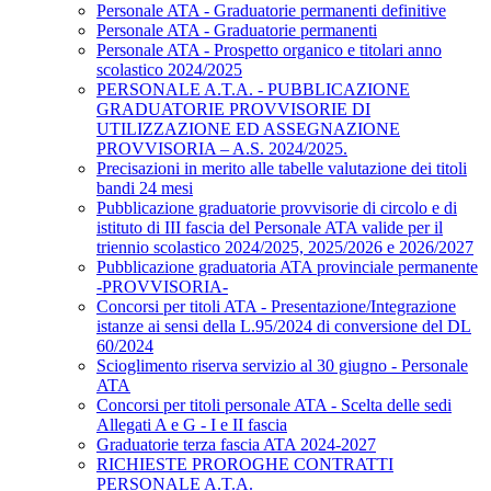
Personale ATA - Graduatorie permanenti definitive
Personale ATA - Graduatorie permanenti
Personale ATA - Prospetto organico e titolari anno
scolastico 2024/2025
PERSONALE A.T.A. - PUBBLICAZIONE
GRADUATORIE PROVVISORIE DI
UTILIZZAZIONE ED ASSEGNAZIONE
PROVVISORIA – A.S. 2024/2025.
Precisazioni in merito alle tabelle valutazione dei titoli
bandi 24 mesi
Pubblicazione graduatorie provvisorie di circolo e di
istituto di III fascia del Personale ATA valide per il
triennio scolastico 2024/2025, 2025/2026 e 2026/2027
Pubblicazione graduatoria ATA provinciale permanente
-PROVVISORIA-
Concorsi per titoli ATA - Presentazione/Integrazione
istanze ai sensi della L.95/2024 di conversione del DL
60/2024
Scioglimento riserva servizio al 30 giugno - Personale
ATA
Concorsi per titoli personale ATA - Scelta delle sedi
Allegati A e G - I e II fascia
Graduatorie terza fascia ATA 2024-2027
RICHIESTE PROROGHE CONTRATTI
PERSONALE A.T.A.