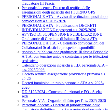
graduatorie III Fascia
Personale docente - Decreto di rettifica delle
assegnazioni degli incarichi del I TURNO GPS
PERSONALE ATA – Avviso di restituzione posti dopo
convocazioni a.s. 2025/2026
PERSONALE ATA - Pubblicazione DECRETI
INDIVIDUAZIONE e prospetti a.s. 2025-2026
AVVISO DI SOSPENSIONE PUBBLICAZIONE -
Graduatorie di Circolo e di Istituto III fascia ATA
PERSONALE A.T.A. - Calendario convocazioni dei
Collaboratori Scolastici e prospetto disponibilità
Avviso di pubblicazione graduatorie III fascia Personale
A.T.A. con termine unico e contestuale per le istituzioni
scolastiche
Calendario operazioni incarichi a T.D. personale ATA –
a.s. 2025/2026.
Decreto rettifica assegnazione provvisoria primaria a.s.
25-26
Decreti immissioni in ruolo personale ATA a.s. 2025-
2026
DD 3122/2024 - Concorso funzionari e EQ - Scelta
sedi
Personale ATA - Organico di fatto per l'a.s. 2025-2026
Personale docente - Decreto di pubblicazione delle
graduatorie definitive utilizzi e assegnazioni provvisorie