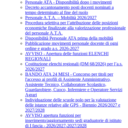
Personale ATA - Disponibilità dopo i movimenti
Decreto accantonamento posti docenti nominati a
tempo determinato al fine del ruolo
Personale A.T.A. – Mobilità 2026/2027
Procedura selettiva per l’attribuzione delle posizioni
economiche finalizzate alla valorizzazione professionale
del personale A.T.A.
Disponibilità Personale ATA prima della mobilità
Pubblicazione movimenti personale docente di ogni
ordine e grado a.s. 2026-2027
AVVISO - Apertura delle funzioni ELENCHI
REGIONALI
Costituzione elenchi regionali (DM 68/2026) per l’a.s.
2026/2027
BANDO ATA 24 MESI - Concorso per titoli per
l'accesso ai profili di Assistente Amministrativo,
Assistente Tecnico, Collaboratore Scolastico,
Guardarobiere, Cuoco, Infermiere e Operatore Servizi
Agrari
Individuazione delle scuole polo per la valutazione
delle istanze relative alle GPS - Biennio 2026/2027 e
2027/2028
AVVISO apertura funzioni per
inserimento/aggiornamento sedi graduatorie di istituto
di I fascia - 2026/2027-2027/2028