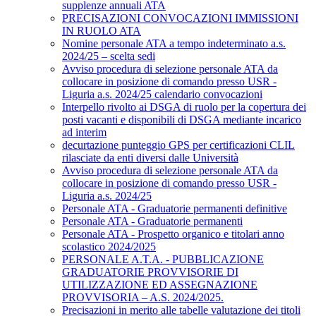
supplenze annuali ATA
PRECISAZIONI CONVOCAZIONI IMMISSIONI
IN RUOLO ATA
Nomine personale ATA a tempo indeterminato a.s.
2024/25 – scelta sedi
Avviso procedura di selezione personale ATA da
collocare in posizione di comando presso USR -
Liguria a.s. 2024/25 calendario convocazioni
Interpello rivolto ai DSGA di ruolo per la copertura dei
posti vacanti e disponibili di DSGA mediante incarico
ad interim
decurtazione punteggio GPS per certificazioni CLIL
rilasciate da enti diversi dalle Università
Avviso procedura di selezione personale ATA da
collocare in posizione di comando presso USR -
Liguria a.s. 2024/25
Personale ATA - Graduatorie permanenti definitive
Personale ATA - Graduatorie permanenti
Personale ATA - Prospetto organico e titolari anno
scolastico 2024/2025
PERSONALE A.T.A. - PUBBLICAZIONE
GRADUATORIE PROVVISORIE DI
UTILIZZAZIONE ED ASSEGNAZIONE
PROVVISORIA – A.S. 2024/2025.
Precisazioni in merito alle tabelle valutazione dei titoli