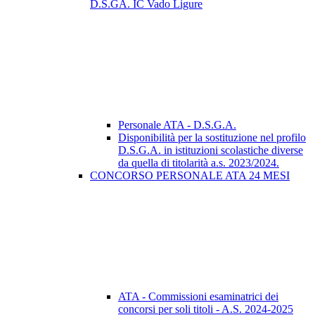
D.S.GA. IC Vado Ligure
Personale ATA - D.S.G.A.
Disponibilità per la sostituzione nel profilo
D.S.G.A. in istituzioni scolastiche diverse
da quella di titolarità a.s. 2023/2024.
CONCORSO PERSONALE ATA 24 MESI
ATA - Commissioni esaminatrici dei
concorsi per soli titoli - A.S. 2024-2025