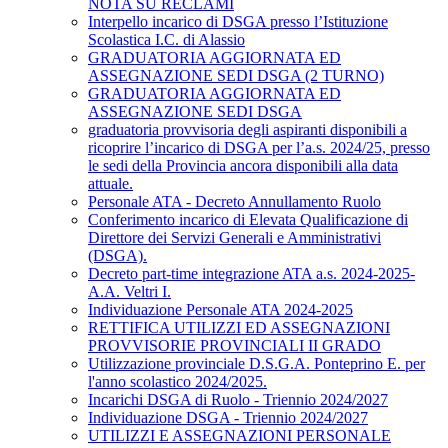
NOTA SU RECLAMI
Interpello incarico di DSGA presso l’Istituzione
Scolastica I.C. di Alassio
GRADUATORIA AGGIORNATA ED
ASSEGNAZIONE SEDI DSGA (2 TURNO)
GRADUATORIA AGGIORNATA ED
ASSEGNAZIONE SEDI DSGA
graduatoria provvisoria degli aspiranti disponibili a
ricoprire l’incarico di DSGA per l’a.s. 2024/25, presso
le sedi della Provincia ancora disponibili alla data
attuale.
Personale ATA - Decreto Annullamento Ruolo
Conferimento incarico di Elevata Qualificazione di
Direttore dei Servizi Generali e Amministrativi
(DSGA).
Decreto part-time integrazione ATA a.s. 2024-2025-
A.A. Veltri I.
Individuazione Personale ATA 2024-2025
RETTIFICA UTILIZZI ED ASSEGNAZIONI
PROVVISORIE PROVINCIALI II GRADO
Utilizzazione provinciale D.S.G.A. Ponteprino E. per
l'anno scolastico 2024/2025.
Incarichi DSGA di Ruolo - Triennio 2024/2027
Individuazione DSGA - Triennio 2024/2027
UTILIZZI E ASSEGNAZIONI PERSONALE