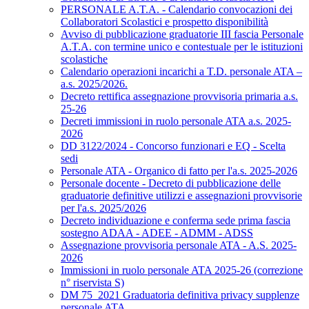
PERSONALE A.T.A. - Calendario convocazioni dei
Collaboratori Scolastici e prospetto disponibilità
Avviso di pubblicazione graduatorie III fascia Personale
A.T.A. con termine unico e contestuale per le istituzioni
scolastiche
Calendario operazioni incarichi a T.D. personale ATA –
a.s. 2025/2026.
Decreto rettifica assegnazione provvisoria primaria a.s.
25-26
Decreti immissioni in ruolo personale ATA a.s. 2025-
2026
DD 3122/2024 - Concorso funzionari e EQ - Scelta
sedi
Personale ATA - Organico di fatto per l'a.s. 2025-2026
Personale docente - Decreto di pubblicazione delle
graduatorie definitive utilizzi e assegnazioni provvisorie
per l'a.s. 2025/2026
Decreto individuazione e conferma sede prima fascia
sostegno ADAA - ADEE - ADMM - ADSS
Assegnazione provvisoria personale ATA - A.S. 2025-
2026
Immissioni in ruolo personale ATA 2025-26 (correzione
n° riservista S)
DM 75_2021 Graduatoria definitiva privacy supplenze
personale ATA