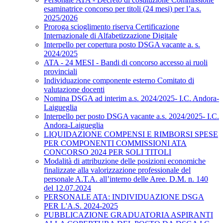
esaminatrice concorso per titoli (24 mesi) per l’a.s.
2025/2026
Proroga scioglimento riserva Certificazione
Internazionale di Alfabetizzazione Digitale
Interpello per copertura posto DSGA vacante a. s.
2024/2025
ATA - 24 MESI - Bandi di concorso accesso ai ruoli
provinciali
Individuazione componente esterno Comitato di
valutazione docenti
Nomina DSGA ad interim a.s. 2024/2025- I.C. Andora-
Laigueglia
Interpello per posto DSGA vacante a.s. 2024/2025- I.C.
Andora-Laigueglia
LIQUIDAZIONE COMPENSI E RIMBORSI SPESE
PER COMPONENTI COMMISSIONI ATA
CONCORSO 2024 PER SOLI TITOLI
Modalità di attribuzione delle posizioni economiche
finalizzate alla valorizzazione professionale del
personale A.T.A. all’interno delle Aree. D.M. n. 140
del 12.07.2024
PERSONALE ATA: INDIVIDUAZIONE DSGA
PER L'A.S. 2024-2025
PUBBLICAZIONE GRADUATORIA ASPIRANTI