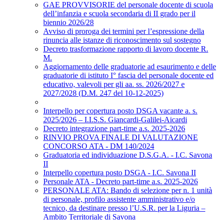
GAE PROVVISORIE del personale docente di scuola
dell’infanzia e scuola secondaria di II grado per il
biennio 2026/28
Avviso di proroga dei termini per l’espressione della
rinuncia alle istanze di riconoscimento sul sostegno
Decreto trasformazione rapporto di lavoro docente R.
M.
Aggiornamento delle graduatorie ad esaurimento e delle
graduatorie di istituto I° fascia del personale docente ed
educativo, valevoli per gli aa. ss. 2026/2027 e
2027/2028 (D.M. 247 del 10-12-2025)
Interpello per copertura posto DSGA vacante a. s.
2025/2026 – I.I.S.S. Giancardi-Galilei-Aicardi
Decreto integrazione part-time a.s. 2025-2026
RINVIO PROVA FINALE DI VALUTAZIONE
CONCORSO ATA - DM 140/2024
Graduatoria ed individuazione D.S.G.A. - I.C. Savona
II
Interpello copertura posto DSGA - I.C. Savona II
Personale ATA - Decreto part-time a.s. 2025-2026
PERSONALE ATA: Bando di selezione per n. 1 unità
di personale, profilo assistente amministrativo e/o
tecnico, da destinare presso l’U.S.R. per la Liguria –
Ambito Territoriale di Savona