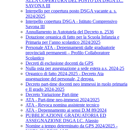
ALLA COPERTURA DEL POSTO DA DSGA I.C.
SAVONA III
Interpello per copertura posto DSGA vacante a. s.
2024/2025
Interpello copertura DSGA - Istituto Comprensivo
Savona III
Annullamento in Autotutela del Decreto n. 2536
Dotazione organica di fatto per la Scuola Infanzia e
Primaria per l’anno scolastico 2024/2025
Personale ATA - Depennamenti dalle graduatorie
provinciali permanenti – Profilo Collaboratore
Scolastico
Decreti di esclusione docenti da GPS
Nulla osta per assegnazione a sede estera a.s. 2024-25
Organico di fatto 2024-2025 - Decreto Ata
assegnazione del personale, 2 deroga.
Decreto part-time docenti neo immessi in ruolo primaria
e II grado 2024-2025
Decreto Variazione Part-time
ATA - Part-time neo-immessi 2024/2025
ATA - Revoca nomina assistente tecnico
ATA - Depennamento ai sensi D.M 89/2024
PUBBLICAZIONE GRADUATORIA ED
ASSEGNAZIONE DSGA I.C. Alassio
Nomine a tempo determinato da GPS 2024/2025 -