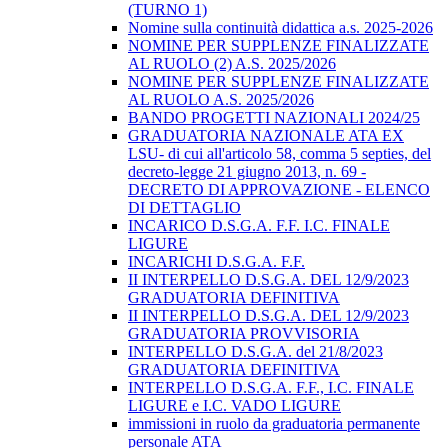
(TURNO 1)
Nomine sulla continuità didattica a.s. 2025-2026
NOMINE PER SUPPLENZE FINALIZZATE
AL RUOLO (2) A.S. 2025/2026
NOMINE PER SUPPLENZE FINALIZZATE
AL RUOLO A.S. 2025/2026
BANDO PROGETTI NAZIONALI 2024/25
GRADUATORIA NAZIONALE ATA EX
LSU- di cui all'articolo 58, comma 5 septies, del
decreto-legge 21 giugno 2013, n. 69 -
DECRETO DI APPROVAZIONE - ELENCO
DI DETTAGLIO
INCARICO D.S.G.A. F.F. I.C. FINALE
LIGURE
INCARICHI D.S.G.A. F.F.
II INTERPELLO D.S.G.A. DEL 12/9/2023
GRADUATORIA DEFINITIVA
II INTERPELLO D.S.G.A. DEL 12/9/2023
GRADUATORIA PROVVISORIA
INTERPELLO D.S.G.A. del 21/8/2023
GRADUATORIA DEFINITIVA
INTERPELLO D.S.G.A. F.F., I.C. FINALE
LIGURE e I.C. VADO LIGURE
immissioni in ruolo da graduatoria permanente
personale ATA