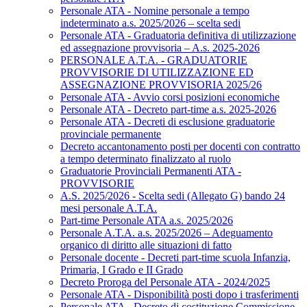
Personale ATA - Nomine personale a tempo
indeterminato a.s. 2025/2026 – scelta sedi
Personale ATA - Graduatoria definitiva di utilizzazione
ed assegnazione provvisoria – A.s. 2025-2026
PERSONALE A.T.A. - GRADUATORIE
PROVVISORIE DI UTILIZZAZIONE ED
ASSEGNAZIONE PROVVISORIA 2025/26
Personale ATA - Avvio corsi posizioni economiche
Personale ATA - Decreto part-time a.s. 2025-2026
Personale ATA - Decreti di esclusione graduatorie
provinciale permanente
Decreto accantonamento posti per docenti con contratto
a tempo determinato finalizzato al ruolo
Graduatorie Provinciali Permanenti ATA -
PROVVISORIE
A.S. 2025/2026 - Scelta sedi (Allegato G) bando 24
mesi personale A.T.A.
Part-time Personale ATA a.s. 2025/2026
Personale A.T.A. a.s. 2025/2026 – Adeguamento
organico di diritto alle situazioni di fatto
Personale docente - Decreti part-time scuola Infanzia,
Primaria, I Grado e II Grado
Decreto Proroga del Personale ATA - 2024/2025
Personale ATA - Disponibilità posti dopo i trasferimenti
Personale ATA - Decreto di costituzione Commissione