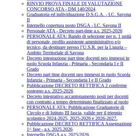
RINVIO PROVA FINALE DI VALUTAZIONE
CONCORSO ATA - DM 140/2024
Graduatoria ed individuazione D.S.G.A. - I.C. Savona
II
Interpello copertura posto DSGA - I.C. Savona II
Personale ATA - Decreto part-time a.s. 2025-2026
PERSONALE ATA: Bando di selezione per n. 1 unità
di personale, profilo assistente amministrativo e/o
tecnico, da destinare presso l’U.S.R. per la Liguria –
Ambito Territoriale di Savona
Decreto integrazione part time docenti neo immessi in
ruolo Scuola Infanzia - Primaria - Secondaria I e II
Grado
Decreto part time docenti neo immessi in ruolo Scuola
Infanzia - Primaria - Secondaria I e II Grado
Pubblicazione DECRETO RETTIFICA 2 conferme
sostegno a.s. 2025-2026
Decreto integrativo accantonamento posti per docenti
con contratto a tempo determinato finalizzato al ruolo
PERSONALE ATA: Pubblicazione Graduatorie di
Circolo e di Istituto III fascia, valide per il triennio
scolastico 2024-2025, 2025-2026 e 2026-2027.
Pubblicazione DECRETO RETTIFICA Assegnazione
1^ fase - a.s. 2025.2026
Interpello DSGA a.s. 2025/2026