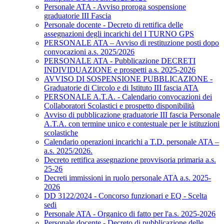
Personale ATA - Avviso proroga sospensione
graduatorie III Fascia
Personale docente - Decreto di rettifica delle
assegnazioni degli incarichi del I TURNO GPS
PERSONALE ATA – Avviso di restituzione posti dopo
convocazioni a.s. 2025/2026
PERSONALE ATA - Pubblicazione DECRETI
INDIVIDUAZIONE e prospetti a.s. 2025-2026
AVVISO DI SOSPENSIONE PUBBLICAZIONE -
Graduatorie di Circolo e di Istituto III fascia ATA
PERSONALE A.T.A. - Calendario convocazioni dei
Collaboratori Scolastici e prospetto disponibilità
Avviso di pubblicazione graduatorie III fascia Personale
A.T.A. con termine unico e contestuale per le istituzioni
scolastiche
Calendario operazioni incarichi a T.D. personale ATA –
a.s. 2025/2026.
Decreto rettifica assegnazione provvisoria primaria a.s.
25-26
Decreti immissioni in ruolo personale ATA a.s. 2025-
2026
DD 3122/2024 - Concorso funzionari e EQ - Scelta
sedi
Personale ATA - Organico di fatto per l'a.s. 2025-2026
Personale docente - Decreto di pubblicazione delle