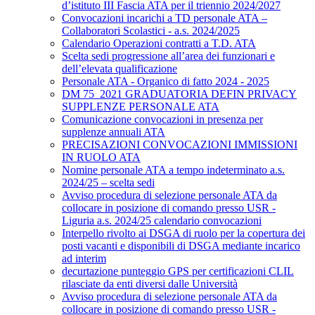
d’istituto III Fascia ATA per il triennio 2024/2027
Convocazioni incarichi a TD personale ATA –
Collaboratori Scolastici - a.s. 2024/2025
Calendario Operazioni contratti a T.D. ATA
Scelta sedi progressione all’area dei funzionari e
dell’elevata qualificazione
Personale ATA - Organico di fatto 2024 - 2025
DM 75_2021 GRADUATORIA DEFIN PRIVACY
SUPPLENZE PERSONALE ATA
Comunicazione convocazioni in presenza per
supplenze annuali ATA
PRECISAZIONI CONVOCAZIONI IMMISSIONI
IN RUOLO ATA
Nomine personale ATA a tempo indeterminato a.s.
2024/25 – scelta sedi
Avviso procedura di selezione personale ATA da
collocare in posizione di comando presso USR -
Liguria a.s. 2024/25 calendario convocazioni
Interpello rivolto ai DSGA di ruolo per la copertura dei
posti vacanti e disponibili di DSGA mediante incarico
ad interim
decurtazione punteggio GPS per certificazioni CLIL
rilasciate da enti diversi dalle Università
Avviso procedura di selezione personale ATA da
collocare in posizione di comando presso USR -