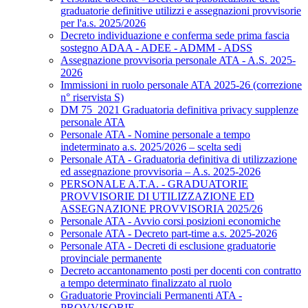
graduatorie definitive utilizzi e assegnazioni provvisorie
per l'a.s. 2025/2026
Decreto individuazione e conferma sede prima fascia
sostegno ADAA - ADEE - ADMM - ADSS
Assegnazione provvisoria personale ATA - A.S. 2025-
2026
Immissioni in ruolo personale ATA 2025-26 (correzione
n° riservista S)
DM 75_2021 Graduatoria definitiva privacy supplenze
personale ATA
Personale ATA - Nomine personale a tempo
indeterminato a.s. 2025/2026 – scelta sedi
Personale ATA - Graduatoria definitiva di utilizzazione
ed assegnazione provvisoria – A.s. 2025-2026
PERSONALE A.T.A. - GRADUATORIE
PROVVISORIE DI UTILIZZAZIONE ED
ASSEGNAZIONE PROVVISORIA 2025/26
Personale ATA - Avvio corsi posizioni economiche
Personale ATA - Decreto part-time a.s. 2025-2026
Personale ATA - Decreti di esclusione graduatorie
provinciale permanente
Decreto accantonamento posti per docenti con contratto
a tempo determinato finalizzato al ruolo
Graduatorie Provinciali Permanenti ATA -
PROVVISORIE