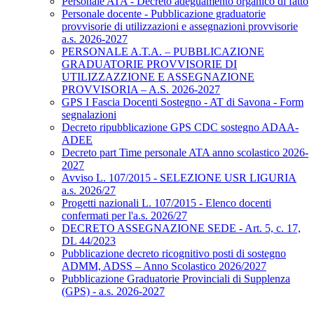
Personale ATA - Decreto adeguamento organico di fatto
Personale docente - Pubblicazione graduatorie
provvisorie di utilizzazioni e assegnazioni provvisorie
a.s. 2026-2027
PERSONALE A.T.A. – PUBBLICAZIONE
GRADUATORIE PROVVISORIE DI
UTILIZZAZZIONE E ASSEGNAZIONE
PROVVISORIA – A.S. 2026-2027
GPS I Fascia Docenti Sostegno - AT di Savona - Form
segnalazioni
Decreto ripubblicazione GPS CDC sostegno ADAA-
ADEE
Decreto part Time personale ATA anno scolastico 2026-
2027
Avviso L. 107/2015 - SELEZIONE USR LIGURIA
a.s. 2026/27
Progetti nazionali L. 107/2015 - Elenco docenti
confermati per l'a.s. 2026/27
DECRETO ASSEGNAZIONE SEDE - Art. 5, c. 17,
DL 44/2023
Pubblicazione decreto ricognitivo posti di sostegno
ADMM, ADSS – Anno Scolastico 2026/2027
Pubblicazione Graduatorie Provinciali di Supplenza
(GPS) - a.s. 2026-2027