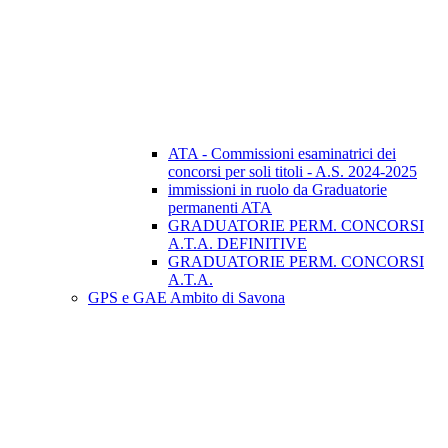
ATA - Commissioni esaminatrici dei
concorsi per soli titoli - A.S. 2024-2025
immissioni in ruolo da Graduatorie
permanenti ATA
GRADUATORIE PERM. CONCORSI
A.T.A. DEFINITIVE
GRADUATORIE PERM. CONCORSI
A.T.A.
GPS e GAE Ambito di Savona