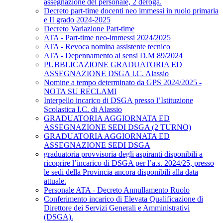
assegnazione del personale, 2 deroga.
Decreto part-time docenti neo immessi in ruolo primaria
e II grado 2024-2025
Decreto Variazione Part-time
ATA - Part-time neo-immessi 2024/2025
ATA - Revoca nomina assistente tecnico
ATA - Depennamento ai sensi D.M 89/2024
PUBBLICAZIONE GRADUATORIA ED
ASSEGNAZIONE DSGA I.C. Alassio
Nomine a tempo determinato da GPS 2024/2025 -
NOTA SU RECLAMI
Interpello incarico di DSGA presso l’Istituzione
Scolastica I.C. di Alassio
GRADUATORIA AGGIORNATA ED
ASSEGNAZIONE SEDI DSGA (2 TURNO)
GRADUATORIA AGGIORNATA ED
ASSEGNAZIONE SEDI DSGA
graduatoria provvisoria degli aspiranti disponibili a
ricoprire l’incarico di DSGA per l’a.s. 2024/25, presso
le sedi della Provincia ancora disponibili alla data
attuale.
Personale ATA - Decreto Annullamento Ruolo
Conferimento incarico di Elevata Qualificazione di
Direttore dei Servizi Generali e Amministrativi
(DSGA).