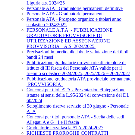
Liguria a.s. 2024/25
Personale ATA - Graduatorie permanenti definitive
Personale ATA - Graduatorie permanenti
Personale ATA - Prospetto organico e titolari anno
scolastico 2024/2025
PERSONALE A.T.A. - PUBBLICAZIONE
GRADUATORIE PROVVISORIE DI
UTILIZZAZIONE ED ASSEGNAZIONE
PROVVISORIA – A.S. 2024/2025.
Precisazioni in merito alle tabelle valutazione dei titoli
bandi 24 mesi
Pubblicazione graduatorie provvisorie di circolo e di
istituto di III fascia del Personale ATA valide per il
triennio scolastico 2024/2025, 2025/2026 e 2026/2027
Pubblicazione graduatoria ATA provinciale permanente
-PROVVISORIA-
Concorsi per titoli ATA - Presentazione/Integrazione
istanze ai sensi della L.95/2024 di conversione del DL
60/2024
Scioglimento riserva servizio al 30 giugno - Personale
ATA
Concorsi per titoli personale ATA - Scelta delle sedi
Allegati A e G - I e II fascia
Graduatorie terza fascia ATA 2024-2027
RICHIESTE PROROGHE CONTRATTI