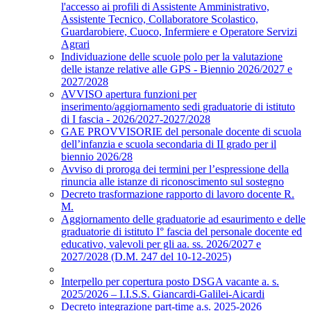
l'accesso ai profili di Assistente Amministrativo,
Assistente Tecnico, Collaboratore Scolastico,
Guardarobiere, Cuoco, Infermiere e Operatore Servizi
Agrari
Individuazione delle scuole polo per la valutazione
delle istanze relative alle GPS - Biennio 2026/2027 e
2027/2028
AVVISO apertura funzioni per
inserimento/aggiornamento sedi graduatorie di istituto
di I fascia - 2026/2027-2027/2028
GAE PROVVISORIE del personale docente di scuola
dell’infanzia e scuola secondaria di II grado per il
biennio 2026/28
Avviso di proroga dei termini per l’espressione della
rinuncia alle istanze di riconoscimento sul sostegno
Decreto trasformazione rapporto di lavoro docente R.
M.
Aggiornamento delle graduatorie ad esaurimento e delle
graduatorie di istituto I° fascia del personale docente ed
educativo, valevoli per gli aa. ss. 2026/2027 e
2027/2028 (D.M. 247 del 10-12-2025)
Interpello per copertura posto DSGA vacante a. s.
2025/2026 – I.I.S.S. Giancardi-Galilei-Aicardi
Decreto integrazione part-time a.s. 2025-2026