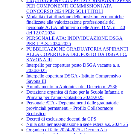
LIQUIDAZIONE COMPENSI E RIMBORSI SPESE
PER COMPONENTI COMMISSIONI ATA
CONCORSO 2024 PER SOLI TITOLI
Modalità di attribuzione delle posizioni economiche
finalizzate alla valorizzazione professionale del
personale A.T.A. all’interno delle Aree. D.M. n. 140
del 12.07.2024
PERSONALE ATA: INDIVIDUAZIONE DSGA
PER L'A.S. 2024-2025
PUBBLICAZIONE GRADUATORIA ASPIRANTI
ALLA COPERTURA DEL POSTO DA DSGA I.C.
SAVONA III
Interpello per copertura posto DSGA vacante a. s.
2024/2025
Interpello copertura DSGA - Istituto Comprensivo
Savona III
Annullamento in Autotutela del Decreto n. 2536
Dotazione organica di fatto per la Scuola Infanzia e
Primaria per l’anno scolastico 2024/2025
Personale ATA - Depennamenti dalle graduatorie
provinciali permanenti – Profilo Collaboratore
Scolastico
Decreti di esclusione docenti da GPS
Nulla osta per assegnazione a sede estera a.s. 2024-25
Organico di fatto 2024-2025 - Decreto Ata