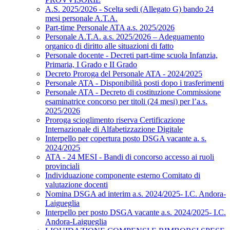
A.S. 2025/2026 - Scelta sedi (Allegato G) bando 24
mesi personale A.T.A.
Part-time Personale ATA a.s. 2025/2026
Personale A.T.A. a.s. 2025/2026 – Adeguamento
organico di diritto alle situazioni di fatto
Personale docente - Decreti part-time scuola Infanzia,
Primaria, I Grado e II Grado
Decreto Proroga del Personale ATA - 2024/2025
Personale ATA - Disponibilità posti dopo i trasferimenti
Personale ATA - Decreto di costituzione Commissione
esaminatrice concorso per titoli (24 mesi) per l’a.s.
2025/2026
Proroga scioglimento riserva Certificazione
Internazionale di Alfabetizzazione Digitale
Interpello per copertura posto DSGA vacante a. s.
2024/2025
ATA - 24 MESI - Bandi di concorso accesso ai ruoli
provinciali
Individuazione componente esterno Comitato di
valutazione docenti
Nomina DSGA ad interim a.s. 2024/2025- I.C. Andora-
Laigueglia
Interpello per posto DSGA vacante a.s. 2024/2025- I.C.
Andora-Laigueglia