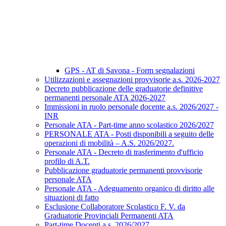
GPS - AT di Savona - Form segnalazioni
Utilizzazioni e assegnazioni provvisorie a.s. 2026-2027
Decreto pubblicazione delle graduatorie definitive
permanenti personale ATA 2026-2027
Immissioni in ruolo personale docente a.s. 2026/2027 -
INR
Personale ATA - Part-time anno scolastico 2026/2027
PERSONALE ATA - Posti disponibili a seguito delle
operazioni di mobilità – A.S. 2026/2027.
Personale ATA - Decreto di trasferimento d'ufficio
profilo di A.T.
Pubblicazione graduatorie permanenti provvisorie
personale ATA
Personale ATA - Adeguamento organico di diritto alle
situazioni di fatto
Esclusione Collaboratore Scolastico F. V. da
Graduatorie Provinciali Permanenti ATA
Part-time Docenti a.s. 2026/2027