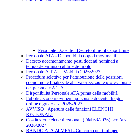
Personale Docente - Decreto di rettifica part-time
Personale ATA - Disponibilità dopo i movimenti
Decreto accantonamento posti docenti nominati a
tempo determinato al fine del ruolo
Personale A.T.A. – Mobilità 2026/2027
Procedura selettiva per l’attribuzione delle posizioni
economiche finalizzate alla valorizzazione professionale
del personale A.T.A.
Disponibilità Personale ATA prima della mobilità
Pubblicazione movimenti personale docente di ogni
ordine e grado a.s. 2026-2027
AVVISO - Apertura delle funzioni ELENCHI
REGIONALI
Costituzione elenchi regionali (DM 68/2026) per l’a.s.
2026/2027
BANDO ATA 24 MESI - Concorso per titoli per