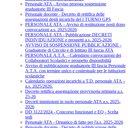
Personale ATA - Avviso proroga sospensione
graduatorie III Fascia
Personale docente - Decreto di rettifica delle
assegnazioni degli incarichi del I TURNO GPS
PERSONALE ATA – Avviso di restituzione posti dopo
convocazioni a.s. 2025/2026
PERSONALE ATA - Pubblicazione DECRETI
INDIVIDUAZIONE e prospetti a.s. 2025-2026
AVVISO DI SOSPENSIONE PUBBLICAZIONE -
Graduatorie di Circolo e di Istituto III fascia ATA
PERSONALE A.T.A. - Calendario convocazioni dei
Collaboratori Scolastici e prospetto disponibilità
Avviso di pubblicazione graduatorie III fascia Personale
A.T.A. con termine unico e contestuale per le istituzioni
scolastiche
Calendario operazioni incarichi a T.D. personale ATA –
a.s. 2025/2026.
Decreto rettifica assegnazione provvisoria primaria a.s.
25-26
Decreti immissioni in ruolo personale ATA a.s. 2025-
2026
DD 3122/2024 - Concorso funzionari e EQ - Scelta
sedi
Personale ATA - Organico di fatto per l'a.s. 2025-2026
Personale docente - Decreto di pubblicazione delle