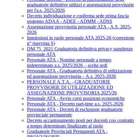
graduatorie definitive utilizzi e assegnazioni provvisorie
per l'a.s. 2025/2026
Decreto individuazione e conferma sede prima fascia
sostegno ADAA - ADEE - ADMM - ADSS
Assegnazione provvisoria personale ATA - A.S. 2025-
2026
Immissioni in ruolo personale ATA 2025-26 (correzione
n° riservista S)
DM 75_2021 Graduatoria definitiva privacy supplenze
personale ATA
Personale ATA - Nomine personale a tempo
indeterminato a.s. 2025/2026 – scelta sedi
Personale ATA - Graduatoria definitiva di utilizzazione
ed assegnazione provvisoria – A.s. 2025-2026
PERSONALE A.T.A. - GRADUATORIE
PROVVISORIE DI UTILIZZAZIONE ED
ASSEGNAZIONE PROVVISORIA 2025/26
Personale ATA - Avvio corsi posizioni economiche
Personale ATA - Decreto part-time a.s. 2025-2026
Personale ATA - Decreti di esclusione graduatorie
provinciale permanente
Decreto accantonamento posti per docenti con contratto
a tempo determinato finalizzato al ruolo
Graduatorie Provinciali Permanenti ATA -
PROVVISORIE