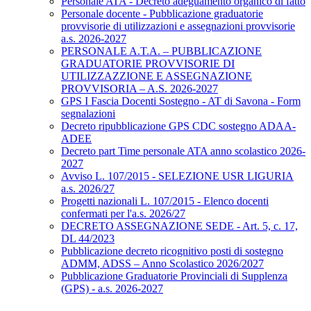
Personale ATA - Decreto adeguamento organico di fatto
Personale docente - Pubblicazione graduatorie
provvisorie di utilizzazioni e assegnazioni provvisorie
a.s. 2026-2027
PERSONALE A.T.A. – PUBBLICAZIONE
GRADUATORIE PROVVISORIE DI
UTILIZZAZZIONE E ASSEGNAZIONE
PROVVISORIA – A.S. 2026-2027
GPS I Fascia Docenti Sostegno - AT di Savona - Form
segnalazioni
Decreto ripubblicazione GPS CDC sostegno ADAA-
ADEE
Decreto part Time personale ATA anno scolastico 2026-
2027
Avviso L. 107/2015 - SELEZIONE USR LIGURIA
a.s. 2026/27
Progetti nazionali L. 107/2015 - Elenco docenti
confermati per l'a.s. 2026/27
DECRETO ASSEGNAZIONE SEDE - Art. 5, c. 17,
DL 44/2023
Pubblicazione decreto ricognitivo posti di sostegno
ADMM, ADSS – Anno Scolastico 2026/2027
Pubblicazione Graduatorie Provinciali di Supplenza
(GPS) - a.s. 2026-2027