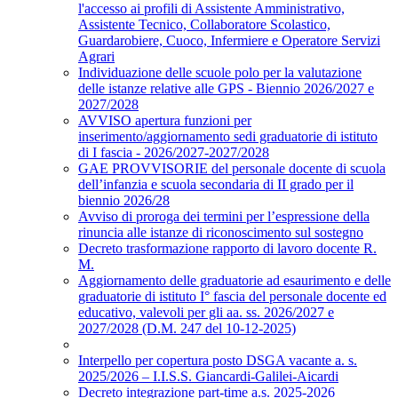
l'accesso ai profili di Assistente Amministrativo,
Assistente Tecnico, Collaboratore Scolastico,
Guardarobiere, Cuoco, Infermiere e Operatore Servizi
Agrari
Individuazione delle scuole polo per la valutazione
delle istanze relative alle GPS - Biennio 2026/2027 e
2027/2028
AVVISO apertura funzioni per
inserimento/aggiornamento sedi graduatorie di istituto
di I fascia - 2026/2027-2027/2028
GAE PROVVISORIE del personale docente di scuola
dell’infanzia e scuola secondaria di II grado per il
biennio 2026/28
Avviso di proroga dei termini per l’espressione della
rinuncia alle istanze di riconoscimento sul sostegno
Decreto trasformazione rapporto di lavoro docente R.
M.
Aggiornamento delle graduatorie ad esaurimento e delle
graduatorie di istituto I° fascia del personale docente ed
educativo, valevoli per gli aa. ss. 2026/2027 e
2027/2028 (D.M. 247 del 10-12-2025)
Interpello per copertura posto DSGA vacante a. s.
2025/2026 – I.I.S.S. Giancardi-Galilei-Aicardi
Decreto integrazione part-time a.s. 2025-2026