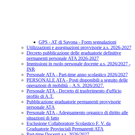
GPS - AT di Savona - Form segnalazioni
Utilizzazioni e assegnazioni provvisorie a.s. 2026-2027
Decreto pubblicazione delle graduatorie definitive
permanenti personale ATA 2026-2027
Immissioni in ruolo personale docente a.s. 2026/2027 -
INR
Personale ATA - Part-time anno scolastico 2026/2027
PERSONALE ATA - Posti disponibili a seguito delle
operazioni di mobilità – A.S. 2026/2027.
Personale ATA - Decreto di trasferimento d'ufficio
profilo di A.T.
Pubblicazione graduatorie permanenti provvisorie
personale ATA
Personale ATA - Adeguamento organico di diritto alle
situazioni di fatto
Esclusione Collaboratore Scolastico F. V. da
Graduatorie Provinciali Permanenti ATA
Part-time Docenti a.s. 2026/2027