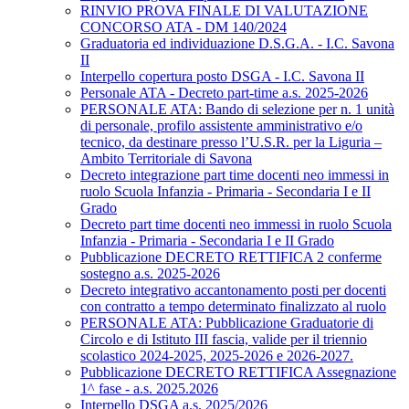
RINVIO PROVA FINALE DI VALUTAZIONE
CONCORSO ATA - DM 140/2024
Graduatoria ed individuazione D.S.G.A. - I.C. Savona
II
Interpello copertura posto DSGA - I.C. Savona II
Personale ATA - Decreto part-time a.s. 2025-2026
PERSONALE ATA: Bando di selezione per n. 1 unità
di personale, profilo assistente amministrativo e/o
tecnico, da destinare presso l’U.S.R. per la Liguria –
Ambito Territoriale di Savona
Decreto integrazione part time docenti neo immessi in
ruolo Scuola Infanzia - Primaria - Secondaria I e II
Grado
Decreto part time docenti neo immessi in ruolo Scuola
Infanzia - Primaria - Secondaria I e II Grado
Pubblicazione DECRETO RETTIFICA 2 conferme
sostegno a.s. 2025-2026
Decreto integrativo accantonamento posti per docenti
con contratto a tempo determinato finalizzato al ruolo
PERSONALE ATA: Pubblicazione Graduatorie di
Circolo e di Istituto III fascia, valide per il triennio
scolastico 2024-2025, 2025-2026 e 2026-2027.
Pubblicazione DECRETO RETTIFICA Assegnazione
1^ fase - a.s. 2025.2026
Interpello DSGA a.s. 2025/2026