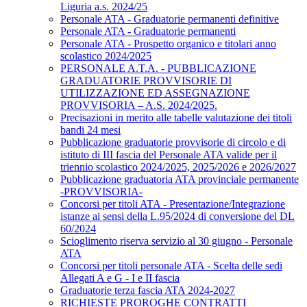
Liguria a.s. 2024/25
Personale ATA - Graduatorie permanenti definitive
Personale ATA - Graduatorie permanenti
Personale ATA - Prospetto organico e titolari anno
scolastico 2024/2025
PERSONALE A.T.A. - PUBBLICAZIONE
GRADUATORIE PROVVISORIE DI
UTILIZZAZIONE ED ASSEGNAZIONE
PROVVISORIA – A.S. 2024/2025.
Precisazioni in merito alle tabelle valutazione dei titoli
bandi 24 mesi
Pubblicazione graduatorie provvisorie di circolo e di
istituto di III fascia del Personale ATA valide per il
triennio scolastico 2024/2025, 2025/2026 e 2026/2027
Pubblicazione graduatoria ATA provinciale permanente
-PROVVISORIA-
Concorsi per titoli ATA - Presentazione/Integrazione
istanze ai sensi della L.95/2024 di conversione del DL
60/2024
Scioglimento riserva servizio al 30 giugno - Personale
ATA
Concorsi per titoli personale ATA - Scelta delle sedi
Allegati A e G - I e II fascia
Graduatorie terza fascia ATA 2024-2027
RICHIESTE PROROGHE CONTRATTI