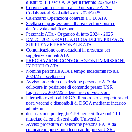
d’istituto III Fascia ATA per il triennio 2024/2027
Convocazioni incarichi a TD personale ATA –
Collaboratori Scolastici - a.s. 2024/2025
Calendario Operazioni contratti a T.D. ATA
Scelta sedi progressione all’area dei funzionari e
dell’elevata qualificazione
Personale ATA - Organico di fatto 2024 - 2025
DM 75_2021 GRADUATORIA DEFIN PRIVACY
SUPPLENZE PERSONALE ATA
Comunicazione convocazioni in presenza per
supplenze annuali ATA
PRECISAZIONI CONVOCAZIONI IMMISSIONI
IN RUOLO ATA
Nomine personale ATA a tempo indeterminato a.s.
2024/25 – scelta sedi
Avviso procedura di selezione personale ATA da
collocare in posizione di comando presso USR -
Liguria a.s. 2024/25 calendario convocazioni
Interpello rivolto ai DSGA di ruolo per la copertura dei
posti vacanti e disponibili di DSGA mediante incarico
ad interim
decurtazione punteggio GPS per certificazioni CLIL
rilasciate da enti diversi dalle Università
Avviso procedura di selezione personale ATA da
collocare in posizione di comando presso USR -