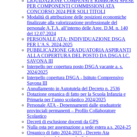
LIQUIDAZIONE COMPENSI E RIMBORSI SPESE
PER COMPONENTI COMMISSIONI ATA
CONCORSO 2024 PER SOLI TITOLI
Modalità di attribuzione delle posizioni economiche
finalizzate alla valorizzazione professionale del
personale A.T.A. all’interno delle Aree. D.M. n. 140
del 12.07.2024
PERSONALE ATA: INDIVIDUAZIONE DSGA
PER L'A.S. 2024-2025
PUBBLICAZIONE GRADUATORIA ASPIRANTI
ALLA COPERTURA DEL POSTO DA DSGA I.C.
SAVONA III
Interpello per copertura posto DSGA vacante a. s.
2024/2025
Interpello copertura DSGA - Istituto Comprensivo
Savona III
Annullamento in Autotutela del Decreto n. 2536
Dotazione organica di fatto per la Scuola Infanzia e
Primaria per l’anno scolastico 2024/2025
Personale ATA - Depennamenti dalle graduatorie
provinciali permanenti – Profilo Collaboratore
Scolastico
Decreti di esclusione docenti da GPS
Nulla osta per assegnazione a sede estera a.s. 2024-25
Organico di fatto 2024-2025 - Decreto Ata