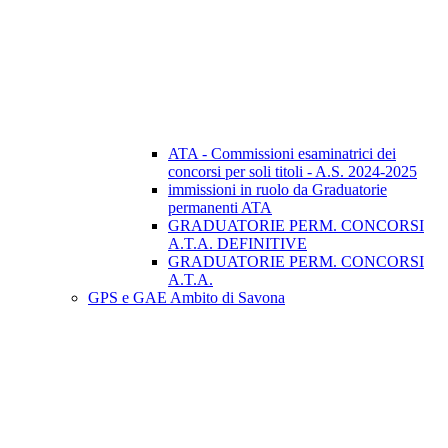
ATA - Commissioni esaminatrici dei
concorsi per soli titoli - A.S. 2024-2025
immissioni in ruolo da Graduatorie
permanenti ATA
GRADUATORIE PERM. CONCORSI
A.T.A. DEFINITIVE
GRADUATORIE PERM. CONCORSI
A.T.A.
GPS e GAE Ambito di Savona