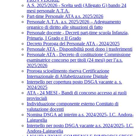
A.S. 2025/2026 - Scelta sedi (Allegato G) bando 24
mesi personale A.T.A.
Part-time Personale ATA a.s. 2025/2026
Personale A.T.A. a.s. 2025/2026 – Adeguamento
organico di diritto alle situazioni di fatto
Personale docente - Decreti part-time scuola Infanzia,
Primaria, I Grado e II Grado
Decreto Proroga del Personale ATA - 2024/2025
Personale ATA - Disponibilità posti dopo i trasferimenti
Personale ATA - Decreto di costituzione Commissione
esaminatrice concorso per titoli (24 mesi) per l’a.s.
2025/2026
Proroga scioglimento riserva Certificazione
Internazionale di Alfabetizzazione Digitale
Interpello per copertura posto DSGA vacante a. s.
2024/2025
ATA - 24 MESI - Bandi di concorso accesso ai ruoli
provinciali
Individuazione componente esterno Comitato di
valutazione docenti
Nomina DSGA ad interim a.s. 2024/2025- I.C. Andora-
Laigueglia
Interpello per posto DSGA vacante a.s. 2024/2025- I.C.
Andora-Laigueglia