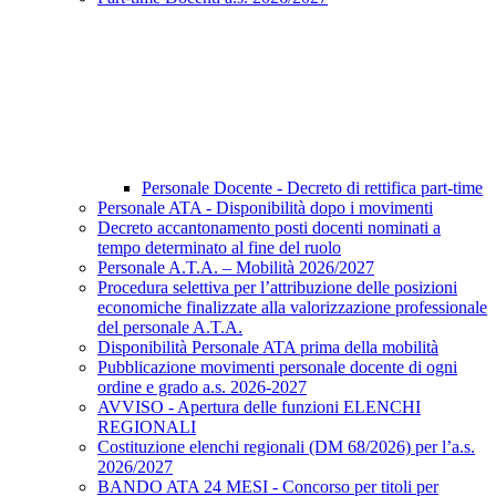
Personale Docente - Decreto di rettifica part-time
Personale ATA - Disponibilità dopo i movimenti
Decreto accantonamento posti docenti nominati a
tempo determinato al fine del ruolo
Personale A.T.A. – Mobilità 2026/2027
Procedura selettiva per l’attribuzione delle posizioni
economiche finalizzate alla valorizzazione professionale
del personale A.T.A.
Disponibilità Personale ATA prima della mobilità
Pubblicazione movimenti personale docente di ogni
ordine e grado a.s. 2026-2027
AVVISO - Apertura delle funzioni ELENCHI
REGIONALI
Costituzione elenchi regionali (DM 68/2026) per l’a.s.
2026/2027
BANDO ATA 24 MESI - Concorso per titoli per