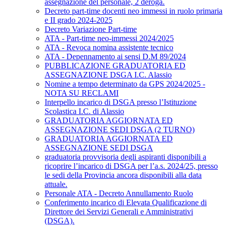
assegnazione del personale, 2 deroga.
Decreto part-time docenti neo immessi in ruolo primaria
e II grado 2024-2025
Decreto Variazione Part-time
ATA - Part-time neo-immessi 2024/2025
ATA - Revoca nomina assistente tecnico
ATA - Depennamento ai sensi D.M 89/2024
PUBBLICAZIONE GRADUATORIA ED
ASSEGNAZIONE DSGA I.C. Alassio
Nomine a tempo determinato da GPS 2024/2025 -
NOTA SU RECLAMI
Interpello incarico di DSGA presso l’Istituzione
Scolastica I.C. di Alassio
GRADUATORIA AGGIORNATA ED
ASSEGNAZIONE SEDI DSGA (2 TURNO)
GRADUATORIA AGGIORNATA ED
ASSEGNAZIONE SEDI DSGA
graduatoria provvisoria degli aspiranti disponibili a
ricoprire l’incarico di DSGA per l’a.s. 2024/25, presso
le sedi della Provincia ancora disponibili alla data
attuale.
Personale ATA - Decreto Annullamento Ruolo
Conferimento incarico di Elevata Qualificazione di
Direttore dei Servizi Generali e Amministrativi
(DSGA).