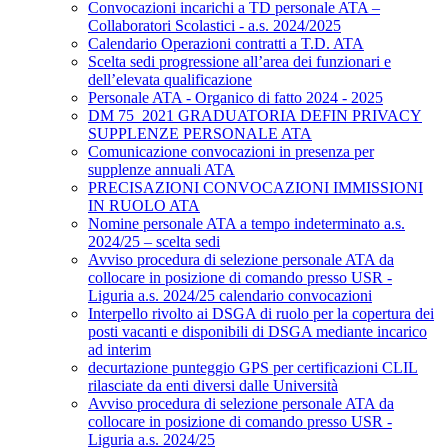
Convocazioni incarichi a TD personale ATA –
Collaboratori Scolastici - a.s. 2024/2025
Calendario Operazioni contratti a T.D. ATA
Scelta sedi progressione all’area dei funzionari e
dell’elevata qualificazione
Personale ATA - Organico di fatto 2024 - 2025
DM 75_2021 GRADUATORIA DEFIN PRIVACY
SUPPLENZE PERSONALE ATA
Comunicazione convocazioni in presenza per
supplenze annuali ATA
PRECISAZIONI CONVOCAZIONI IMMISSIONI
IN RUOLO ATA
Nomine personale ATA a tempo indeterminato a.s.
2024/25 – scelta sedi
Avviso procedura di selezione personale ATA da
collocare in posizione di comando presso USR -
Liguria a.s. 2024/25 calendario convocazioni
Interpello rivolto ai DSGA di ruolo per la copertura dei
posti vacanti e disponibili di DSGA mediante incarico
ad interim
decurtazione punteggio GPS per certificazioni CLIL
rilasciate da enti diversi dalle Università
Avviso procedura di selezione personale ATA da
collocare in posizione di comando presso USR -
Liguria a.s. 2024/25