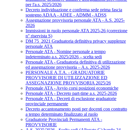
per l'a.s. 2025/2026
Decreto individuazione e conferma sede prima fascia
sostegno ADAA - ADEE - ADMM - ADSS
Assegnazione provvisoria personale ATA - A.S. 2025-
2026
Immissioni in ruolo personale ATA 2025-26 (correzione
n° riservista S)
DM 75_2021 Graduatoria definitiva privacy supplenze
personale ATA
Personale ATA - Nomine personale a tempo
indeterminato a.s. 2025/2026 – scelta sedi
Personale ATA - Graduatoria definitiva di utilizzazione
ed assegnazione provvisoria – A.s. 2025-2026
PERSONALE A.T.A. - GRADUATORIE
PROVVISORIE DI UTILIZZAZIONE ED
ASSEGNAZIONE PROVVISORIA 2025/26
Personale ATA - Avvio corsi posizioni economiche
Personale ATA - Decreto part-time a.s. 2025-2026
Personale ATA - Decreti di esclusione graduatorie
provinciale permanente
Decreto accantonamento posti per docenti con contratto
a tempo determinato finalizzato al ruolo
Graduatorie Provinciali Permanenti ATA -
PROVVISORIE
A.S. 2025/2026 - Scelta sedi (Allegato G) bando 24