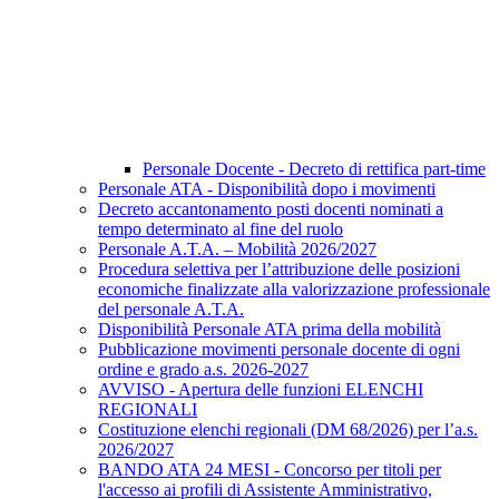
Personale Docente - Decreto di rettifica part-time
Personale ATA - Disponibilità dopo i movimenti
Decreto accantonamento posti docenti nominati a
tempo determinato al fine del ruolo
Personale A.T.A. – Mobilità 2026/2027
Procedura selettiva per l’attribuzione delle posizioni
economiche finalizzate alla valorizzazione professionale
del personale A.T.A.
Disponibilità Personale ATA prima della mobilità
Pubblicazione movimenti personale docente di ogni
ordine e grado a.s. 2026-2027
AVVISO - Apertura delle funzioni ELENCHI
REGIONALI
Costituzione elenchi regionali (DM 68/2026) per l’a.s.
2026/2027
BANDO ATA 24 MESI - Concorso per titoli per
l'accesso ai profili di Assistente Amministrativo,