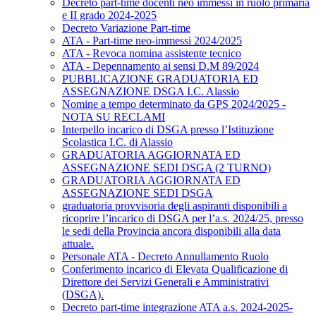
Decreto part-time docenti neo immessi in ruolo primaria
e II grado 2024-2025
Decreto Variazione Part-time
ATA - Part-time neo-immessi 2024/2025
ATA - Revoca nomina assistente tecnico
ATA - Depennamento ai sensi D.M 89/2024
PUBBLICAZIONE GRADUATORIA ED
ASSEGNAZIONE DSGA I.C. Alassio
Nomine a tempo determinato da GPS 2024/2025 -
NOTA SU RECLAMI
Interpello incarico di DSGA presso l’Istituzione
Scolastica I.C. di Alassio
GRADUATORIA AGGIORNATA ED
ASSEGNAZIONE SEDI DSGA (2 TURNO)
GRADUATORIA AGGIORNATA ED
ASSEGNAZIONE SEDI DSGA
graduatoria provvisoria degli aspiranti disponibili a
ricoprire l’incarico di DSGA per l’a.s. 2024/25, presso
le sedi della Provincia ancora disponibili alla data
attuale.
Personale ATA - Decreto Annullamento Ruolo
Conferimento incarico di Elevata Qualificazione di
Direttore dei Servizi Generali e Amministrativi
(DSGA).
Decreto part-time integrazione ATA a.s. 2024-2025-