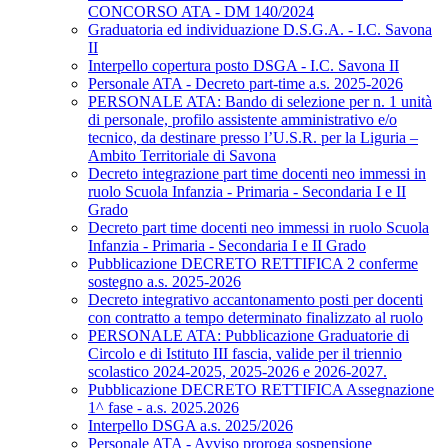
CONCORSO ATA - DM 140/2024
Graduatoria ed individuazione D.S.G.A. - I.C. Savona
II
Interpello copertura posto DSGA - I.C. Savona II
Personale ATA - Decreto part-time a.s. 2025-2026
PERSONALE ATA: Bando di selezione per n. 1 unità
di personale, profilo assistente amministrativo e/o
tecnico, da destinare presso l’U.S.R. per la Liguria –
Ambito Territoriale di Savona
Decreto integrazione part time docenti neo immessi in
ruolo Scuola Infanzia - Primaria - Secondaria I e II
Grado
Decreto part time docenti neo immessi in ruolo Scuola
Infanzia - Primaria - Secondaria I e II Grado
Pubblicazione DECRETO RETTIFICA 2 conferme
sostegno a.s. 2025-2026
Decreto integrativo accantonamento posti per docenti
con contratto a tempo determinato finalizzato al ruolo
PERSONALE ATA: Pubblicazione Graduatorie di
Circolo e di Istituto III fascia, valide per il triennio
scolastico 2024-2025, 2025-2026 e 2026-2027.
Pubblicazione DECRETO RETTIFICA Assegnazione
1^ fase - a.s. 2025.2026
Interpello DSGA a.s. 2025/2026
Personale ATA - Avviso proroga sospensione