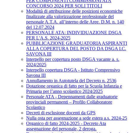
PER COMPONENTI COMMISSIONI ATA
CONCORSO 2024 PER SOLI TITOLI
Modalità di attribuzione delle posizioni economiche
finalizzate alla valorizzazione professionale del
personale A.T.A. all’interno delle Aree. D.M. n. 140
del 12.07.2024
PERSONALE ATA: INDIVIDUAZIONE DSGA
PER L'A.S. 2024-2025
PUBBLICAZIONE GRADUATORIA ASPIRANTI
ALLA COPERTURA DEL POSTO DA DSGA I.C.
SAVONA III
Interpello per copertura posto DSGA vacante a. s.
2024/2025
Interpello copertura DSGA - Istituto Comprensivo
Savona III
Annullamento in Autotutela del Decreto n. 2536
Dotazione organica di fatto per la Scuola Infanzia e
Primaria per l’anno scolastico 2024/2025
Personale ATA - Depennamenti dalle graduatorie
provinciali permanenti – Profilo Collaboratore
Scolastico
Decreti di esclusione docenti da GPS
Nulla osta per assegnazione a sede estera a.s. 2024-25
Organico di fatto 2024-2025 - Decreto Ata
assegnazione del personale, 2 deroga.