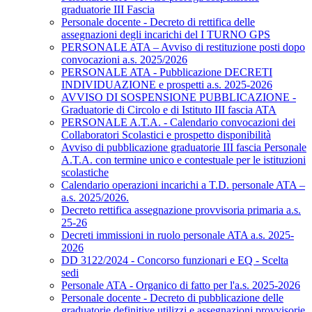
graduatorie III Fascia
Personale docente - Decreto di rettifica delle
assegnazioni degli incarichi del I TURNO GPS
PERSONALE ATA – Avviso di restituzione posti dopo
convocazioni a.s. 2025/2026
PERSONALE ATA - Pubblicazione DECRETI
INDIVIDUAZIONE e prospetti a.s. 2025-2026
AVVISO DI SOSPENSIONE PUBBLICAZIONE -
Graduatorie di Circolo e di Istituto III fascia ATA
PERSONALE A.T.A. - Calendario convocazioni dei
Collaboratori Scolastici e prospetto disponibilità
Avviso di pubblicazione graduatorie III fascia Personale
A.T.A. con termine unico e contestuale per le istituzioni
scolastiche
Calendario operazioni incarichi a T.D. personale ATA –
a.s. 2025/2026.
Decreto rettifica assegnazione provvisoria primaria a.s.
25-26
Decreti immissioni in ruolo personale ATA a.s. 2025-
2026
DD 3122/2024 - Concorso funzionari e EQ - Scelta
sedi
Personale ATA - Organico di fatto per l'a.s. 2025-2026
Personale docente - Decreto di pubblicazione delle
graduatorie definitive utilizzi e assegnazioni provvisorie