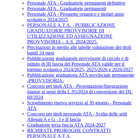
Personale ATA - Graduatorie permanenti definitive
Personale ATA - Graduatorie permanenti
Personale ATA - Prospetto organico e titolari anno
scolastico 2024/2025
PERSONALE A.T.A. - PUBBLICAZIONE
GRADUATORIE PROVVISORIE DI
UTILIZZAZIONE ED ASSEGNAZIONE
PROVVISORIA – A.S. 2024/2025.
Precisazioni in merito alle tabelle valutazione dei titoli
bandi 24 mesi
Pubblicazione graduatorie provvisorie di circolo e di
istituto di III fascia del Personale ATA valide per il
triennio scolastico 2024/2025, 2025/2026 e 2026/2027
Pubblicazione graduatoria ATA provinciale permanente
-PROVVISORIA-
Concorsi per titoli ATA - Presentazione/Integrazione
istanze ai sensi della L.95/2024 di conversione del DL
60/2024
Scioglimento riserva servizio al 30 giugno - Personale
ATA
Concorsi per titoli personale ATA - Scelta delle sedi
Allegati A e G - I e II fascia
Graduatorie terza fascia ATA 2024-2027
RICHIESTE PROROGHE CONTRATTI
PERSONALE A.T.A.