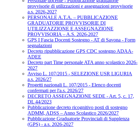
Personale docente - Pubblicazione graduatorie
provvisorie di utilizzazioni e assegnazioni provvisorie
a.s. 2026-2027
PERSONALE A.T.A. – PUBBLICAZIONE
GRADUATORIE PROVVISORIE DI
UTILIZZAZZIONE E ASSEGNAZIONE
PROVVISORIA – A.S. 2026-2027
GPS I Fascia Docenti Sostegno - AT di Savona - Form
segnalazioni
Decreto ripubblicazione GPS CDC sostegno ADAA-
ADEE
Decreto part Time personale ATA anno scolastico 2026-
2027
Avviso L. 107/2015 - SELEZIONE USR LIGURIA
a.s. 2026/27
Progetti nazionali L. 107/2015 - Elenco docenti
confermati per l'a.s. 2026/27
DECRETO ASSEGNAZIONE SEDE - Art. 5, c. 17,
DL 44/2023
Pubblicazione decreto ricognitivo posti di sostegno
ADMM, ADSS – Anno Scolastico 2026/2027
Pubblicazione Graduatorie Provinciali di Supplenza
(GPS) - a.s. 2026-2027