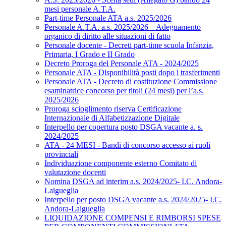
mesi personale A.T.A.
Part-time Personale ATA a.s. 2025/2026
Personale A.T.A. a.s. 2025/2026 – Adeguamento
organico di diritto alle situazioni di fatto
Personale docente - Decreti part-time scuola Infanzia,
Primaria, I Grado e II Grado
Decreto Proroga del Personale ATA - 2024/2025
Personale ATA - Disponibilità posti dopo i trasferimenti
Personale ATA - Decreto di costituzione Commissione
esaminatrice concorso per titoli (24 mesi) per l’a.s.
2025/2026
Proroga scioglimento riserva Certificazione
Internazionale di Alfabetizzazione Digitale
Interpello per copertura posto DSGA vacante a. s.
2024/2025
ATA - 24 MESI - Bandi di concorso accesso ai ruoli
provinciali
Individuazione componente esterno Comitato di
valutazione docenti
Nomina DSGA ad interim a.s. 2024/2025- I.C. Andora-
Laigueglia
Interpello per posto DSGA vacante a.s. 2024/2025- I.C.
Andora-Laigueglia
LIQUIDAZIONE COMPENSI E RIMBORSI SPESE