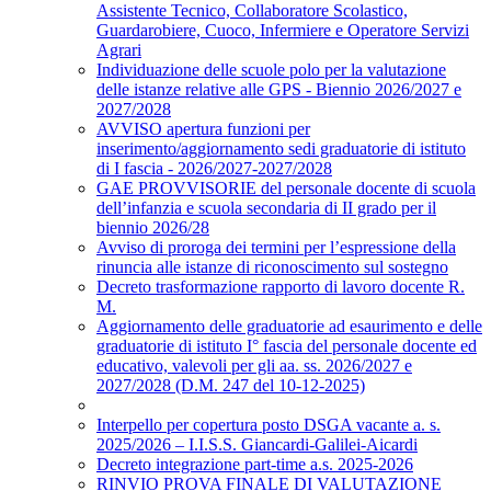
Assistente Tecnico, Collaboratore Scolastico,
Guardarobiere, Cuoco, Infermiere e Operatore Servizi
Agrari
Individuazione delle scuole polo per la valutazione
delle istanze relative alle GPS - Biennio 2026/2027 e
2027/2028
AVVISO apertura funzioni per
inserimento/aggiornamento sedi graduatorie di istituto
di I fascia - 2026/2027-2027/2028
GAE PROVVISORIE del personale docente di scuola
dell’infanzia e scuola secondaria di II grado per il
biennio 2026/28
Avviso di proroga dei termini per l’espressione della
rinuncia alle istanze di riconoscimento sul sostegno
Decreto trasformazione rapporto di lavoro docente R.
M.
Aggiornamento delle graduatorie ad esaurimento e delle
graduatorie di istituto I° fascia del personale docente ed
educativo, valevoli per gli aa. ss. 2026/2027 e
2027/2028 (D.M. 247 del 10-12-2025)
Interpello per copertura posto DSGA vacante a. s.
2025/2026 – I.I.S.S. Giancardi-Galilei-Aicardi
Decreto integrazione part-time a.s. 2025-2026
RINVIO PROVA FINALE DI VALUTAZIONE