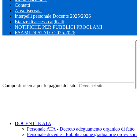
Contatti
Area riservata
Interpelli personale Docente 2025/2026
Istanze di accesso agli atti
NOTIFICHE PER PUBBLICI PROCLAMI
ESAMI DI STATO 2025-2026
Campo di ricerca per le pagine del sito
DOCENTI E ATA
Personale ATA - Decreto adeguamento organico di fatto
Personale docente - Pubblicazione graduatorie provvisorie