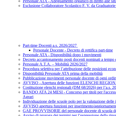
Personale ATA - Adeguamento organico di diritto alle situ
Esclusione Collaboratore Scolastico F. V. da Graduatori
Part-time Docenti a.s. 2026/2027
Personale Docente - Decreto di rettifica part-time
Personale ATA - Disponibilità dopo i movimenti
Decreto accantonamento posti docenti nominati a tempo d
Personale A.T.A. – Mobilità 2026/2027
Procedura selettiva per l’attribuzione delle posizioni eco
Disponibilità Personale ATA prima della mobilità
Pubblicazione movimenti personale docente di ogni ordi
AVVISO - Apertura delle funzioni ELENCHI REGIO
Costituzione elenchi regionali (DM 68/2026) per l’a.s. 
BANDO ATA 24 MESI - Concorso per titoli per l'accesso a
Agrari
Individuazione delle scuole polo per la valutazione dell
AVVISO apertura funzioni per inserimento/aggiornamento 
GAE PROVVISORIE del personale docente di scuola dell’i
Avviso di proroga dei termini per l’espressione della rinu