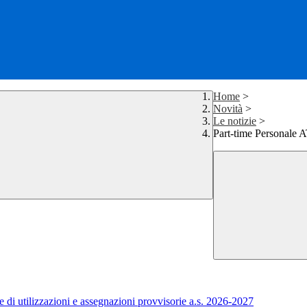
Home
>
Novità
>
Le notizie
>
Part-time Personale 
 di utilizzazioni e assegnazioni provvisorie a.s. 2026-2027