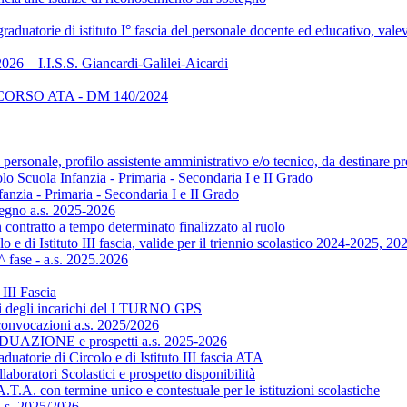
aduatorie di istituto I° fascia del personale docente ed educativo, va
026 – I.I.S.S. Giancardi-Galilei-Aicardi
RSO ATA - DM 140/2024
onale, profilo assistente amministrativo e/o tecnico, da destinare pre
lo Scuola Infanzia - Primaria - Secondaria I e II Grado
anzia - Primaria - Secondaria I e II Grado
gno a.s. 2025-2026
contratto a tempo determinato finalizzato al ruolo
i Istituto III fascia, valide per il triennio scolastico 2024-2025, 2
ase - a.s. 2025.2026
III Fascia
oni degli incarichi del I TURNO GPS
onvocazioni a.s. 2025/2026
AZIONE e prospetti a.s. 2025-2026
 di Circolo e di Istituto III fascia ATA
ratori Scolastici e prospetto disponibilità
.T.A. con termine unico e contestuale per le istituzioni scolastiche
a.s. 2025/2026.