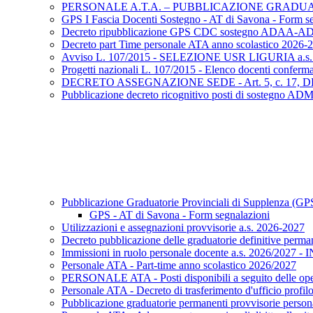
PERSONALE A.T.A. – PUBBLICAZIONE GRADUAT
GPS I Fascia Docenti Sostegno - AT di Savona - Form s
Decreto ripubblicazione GPS CDC sostegno ADAA-A
Decreto part Time personale ATA anno scolastico 2026-
Avviso L. 107/2015 - SELEZIONE USR LIGURIA a.s.
Progetti nazionali L. 107/2015 - Elenco docenti confermat
DECRETO ASSEGNAZIONE SEDE - Art. 5, c. 17, DL
Pubblicazione decreto ricognitivo posti di sostegno 
Pubblicazione Graduatorie Provinciali di Supplenza (GP
GPS - AT di Savona - Form segnalazioni
Utilizzazioni e assegnazioni provvisorie a.s. 2026-2027
Decreto pubblicazione delle graduatorie definitive per
Immissioni in ruolo personale docente a.s. 2026/2027 - 
Personale ATA - Part-time anno scolastico 2026/2027
PERSONALE ATA - Posti disponibili a seguito delle oper
Personale ATA - Decreto di trasferimento d'ufficio profilo
Pubblicazione graduatorie permanenti provvisorie perso