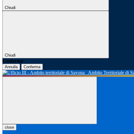
Chiudi
Chiudi
Conferma
Annulla
Conferma
Ambito Territoriale di 
close