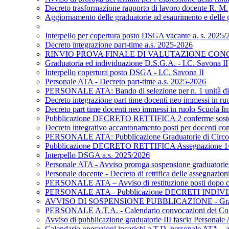
Decreto trasformazione rapporto di lavoro docente R. M.
Aggiornamento delle graduatorie ad esaurimento e delle gr
Interpello per copertura posto DSGA vacante a. s. 2025/2
Decreto integrazione part-time a.s. 2025-2026
RINVIO PROVA FINALE DI VALUTAZIONE CONCO
Graduatoria ed individuazione D.S.G.A. - I.C. Savona II
Interpello copertura posto DSGA - I.C. Savona II
Personale ATA - Decreto part-time a.s. 2025-2026
PERSONALE ATA: Bando di selezione per n. 1 unità di pers
Decreto integrazione part time docenti neo immessi in ruo
Decreto part time docenti neo immessi in ruolo Scuola Inf
Pubblicazione DECRETO RETTIFICA 2 conferme soste
Decreto integrativo accantonamento posti per docenti con 
PERSONALE ATA: Pubblicazione Graduatorie di Circolo e d
Pubblicazione DECRETO RETTIFICA Assegnazione 1^ f
Interpello DSGA a.s. 2025/2026
Personale ATA - Avviso proroga sospensione graduatorie 
Personale docente - Decreto di rettifica delle assegnazi
PERSONALE ATA – Avviso di restituzione posti dopo c
PERSONALE ATA - Pubblicazione DECRETI INDIVIDU
AVVISO DI SOSPENSIONE PUBBLICAZIONE - Graduatorie
PERSONALE A.T.A. - Calendario convocazioni dei Collabo
Avviso di pubblicazione graduatorie III fascia Personale A
Calendario operazioni incarichi a T.D. personale ATA – 