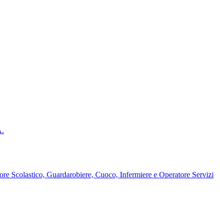
A.
ore Scolastico, Guardarobiere, Cuoco, Infermiere e Operatore Servizi