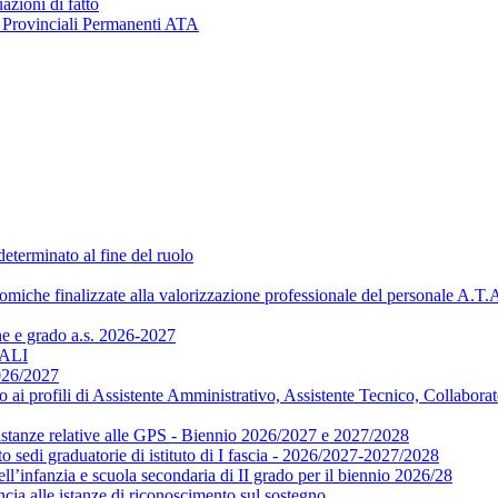
azioni di fatto
e Provinciali Permanenti ATA
eterminato al fine del ruolo
nomiche finalizzate alla valorizzazione professionale del personale A.T.
ne e grado a.s. 2026-2027
NALI
2026/2027
i profili di Assistente Amministrativo, Assistente Tecnico, Collaborat
e istanze relative alle GPS - Biennio 2026/2027 e 2027/2028
sedi graduatorie di istituto di I fascia - 2026/2027-2027/2028
nfanzia e scuola secondaria di II grado per il biennio 2026/28
ncia alle istanze di riconoscimento sul sostegno