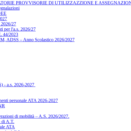
ORIE PROVVISORIE DI UTILIZZAZZIONE E ASSEGNAZIONE 
egnalazioni
DEE
2027
 2026/27
i per l'a.s. 2026/27
 44/2023
ADMM, ADSS – Anno Scolastico 2026/2027
S) - a.s. 2026-2027
manenti personale ATA 2026-2027
INR
azioni di mobilità – A.S. 2026/2027.
 di A.T.
nale ATA