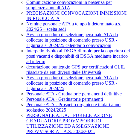
Comunicazione convocazioni in presenza per
supplenze annuali ATA
PRECISAZIONI CONVOCAZIONI IMMISSIONI
IN RUOLO ATA
Nomine personale ATA a tempo indeterminato a.s.
2024/25 – scelta sedi
Avviso procedura di selezione personale ATA da
collocare in posizione di comando presso USR -
Liguria a.s. 2024/25 calendario convocazioni
Interpello rivolto ai DSGA di ruolo per la copertura dei
posti vacanti e disponibili di DSGA mediante incarico
ad interim
decurtazione punteggio GPS per certificazioni CLIL
rilasciate da enti diversi dalle Università
Avviso procedura di selezione personale ATA da
collocare in posizione di comando presso USR -
Liguria a.s. 2024/25
Personale ATA - Graduatorie permanenti definitive
Personale ATA - Graduatorie permanenti
Personale ATA - Prospetto organico e titolari anno
scolastico 2024/2025
PERSONALE A.T.A. - PUBBLICAZIONE
GRADUATORIE PROVVISORIE DI
UTILIZZAZIONE ED ASSEGNAZIONE
PROVVISORIA – A.S. 2024/2025.