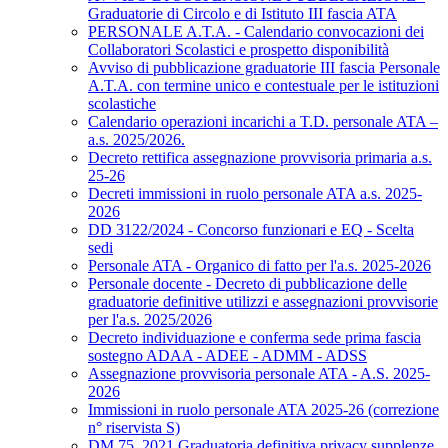
Graduatorie di Circolo e di Istituto III fascia ATA
PERSONALE A.T.A. - Calendario convocazioni dei
Collaboratori Scolastici e prospetto disponibilità
Avviso di pubblicazione graduatorie III fascia Personale
A.T.A. con termine unico e contestuale per le istituzioni
scolastiche
Calendario operazioni incarichi a T.D. personale ATA –
a.s. 2025/2026.
Decreto rettifica assegnazione provvisoria primaria a.s.
25-26
Decreti immissioni in ruolo personale ATA a.s. 2025-
2026
DD 3122/2024 - Concorso funzionari e EQ - Scelta
sedi
Personale ATA - Organico di fatto per l'a.s. 2025-2026
Personale docente - Decreto di pubblicazione delle
graduatorie definitive utilizzi e assegnazioni provvisorie
per l'a.s. 2025/2026
Decreto individuazione e conferma sede prima fascia
sostegno ADAA - ADEE - ADMM - ADSS
Assegnazione provvisoria personale ATA - A.S. 2025-
2026
Immissioni in ruolo personale ATA 2025-26 (correzione
n° riservista S)
DM 75_2021 Graduatoria definitiva privacy supplenze