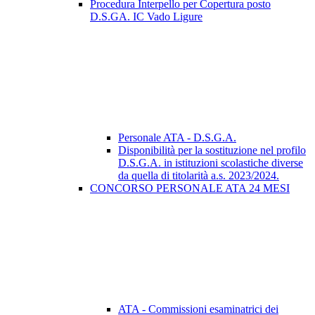
Procedura Interpello per Copertura posto
D.S.GA. IC Vado Ligure
Personale ATA - D.S.G.A.
Disponibilità per la sostituzione nel profilo
D.S.G.A. in istituzioni scolastiche diverse
da quella di titolarità a.s. 2023/2024.
CONCORSO PERSONALE ATA 24 MESI
ATA - Commissioni esaminatrici dei