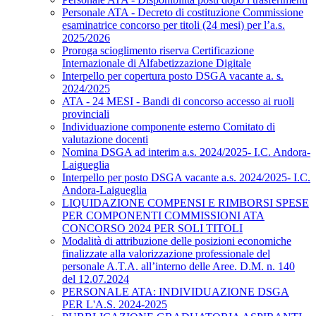
Personale ATA - Decreto di costituzione Commissione
esaminatrice concorso per titoli (24 mesi) per l’a.s.
2025/2026
Proroga scioglimento riserva Certificazione
Internazionale di Alfabetizzazione Digitale
Interpello per copertura posto DSGA vacante a. s.
2024/2025
ATA - 24 MESI - Bandi di concorso accesso ai ruoli
provinciali
Individuazione componente esterno Comitato di
valutazione docenti
Nomina DSGA ad interim a.s. 2024/2025- I.C. Andora-
Laigueglia
Interpello per posto DSGA vacante a.s. 2024/2025- I.C.
Andora-Laigueglia
LIQUIDAZIONE COMPENSI E RIMBORSI SPESE
PER COMPONENTI COMMISSIONI ATA
CONCORSO 2024 PER SOLI TITOLI
Modalità di attribuzione delle posizioni economiche
finalizzate alla valorizzazione professionale del
personale A.T.A. all’interno delle Aree. D.M. n. 140
del 12.07.2024
PERSONALE ATA: INDIVIDUAZIONE DSGA
PER L'A.S. 2024-2025