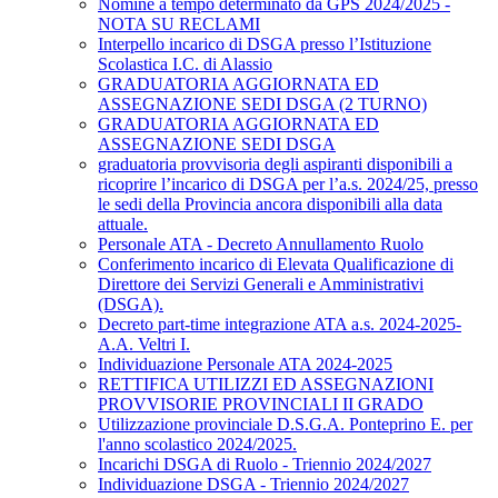
Nomine a tempo determinato da GPS 2024/2025 -
NOTA SU RECLAMI
Interpello incarico di DSGA presso l’Istituzione
Scolastica I.C. di Alassio
GRADUATORIA AGGIORNATA ED
ASSEGNAZIONE SEDI DSGA (2 TURNO)
GRADUATORIA AGGIORNATA ED
ASSEGNAZIONE SEDI DSGA
graduatoria provvisoria degli aspiranti disponibili a
ricoprire l’incarico di DSGA per l’a.s. 2024/25, presso
le sedi della Provincia ancora disponibili alla data
attuale.
Personale ATA - Decreto Annullamento Ruolo
Conferimento incarico di Elevata Qualificazione di
Direttore dei Servizi Generali e Amministrativi
(DSGA).
Decreto part-time integrazione ATA a.s. 2024-2025-
A.A. Veltri I.
Individuazione Personale ATA 2024-2025
RETTIFICA UTILIZZI ED ASSEGNAZIONI
PROVVISORIE PROVINCIALI II GRADO
Utilizzazione provinciale D.S.G.A. Ponteprino E. per
l'anno scolastico 2024/2025.
Incarichi DSGA di Ruolo - Triennio 2024/2027
Individuazione DSGA - Triennio 2024/2027