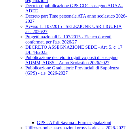
segnalazioni
Decreto ripubblicazione GPS CDC sostegno ADAA-
ADEE
Decreto part Time personale ATA anno scolastico 2026-
2027
Avviso L. 107/2015 - SELEZIONE USR LIGURIA
a.s. 2026/27
Progetti nazionali L. 107/2015 - Elenco docenti
confermati per l'a.s. 2026/27
DECRETO ASSEGNAZIONE SEDE - Art. 5, c. 17,
DL 44/2023
Pubblicazione decreto ricognitivo posti di sostegno
ADMM, ADSS – Anno Scolastico 2026/2027
Pubblicazione Graduatorie Provinciali di Supplenza
(GPS) - a.s. 2026-2027
GPS - AT di Savona - Form segnalazioni
Utilizzazioni e assegnazioni provvisorie a.s. 2026-2027