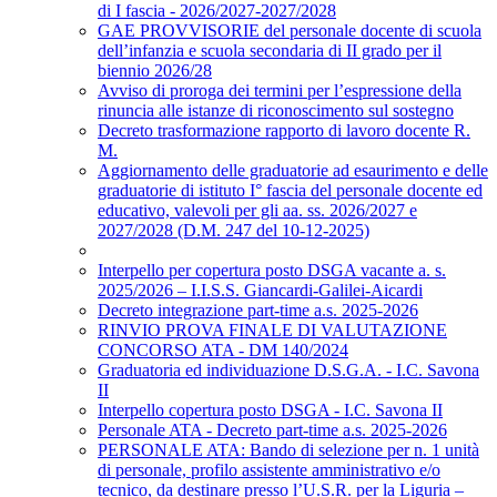
di I fascia - 2026/2027-2027/2028
GAE PROVVISORIE del personale docente di scuola
dell’infanzia e scuola secondaria di II grado per il
biennio 2026/28
Avviso di proroga dei termini per l’espressione della
rinuncia alle istanze di riconoscimento sul sostegno
Decreto trasformazione rapporto di lavoro docente R.
M.
Aggiornamento delle graduatorie ad esaurimento e delle
graduatorie di istituto I° fascia del personale docente ed
educativo, valevoli per gli aa. ss. 2026/2027 e
2027/2028 (D.M. 247 del 10-12-2025)
Interpello per copertura posto DSGA vacante a. s.
2025/2026 – I.I.S.S. Giancardi-Galilei-Aicardi
Decreto integrazione part-time a.s. 2025-2026
RINVIO PROVA FINALE DI VALUTAZIONE
CONCORSO ATA - DM 140/2024
Graduatoria ed individuazione D.S.G.A. - I.C. Savona
II
Interpello copertura posto DSGA - I.C. Savona II
Personale ATA - Decreto part-time a.s. 2025-2026
PERSONALE ATA: Bando di selezione per n. 1 unità
di personale, profilo assistente amministrativo e/o
tecnico, da destinare presso l’U.S.R. per la Liguria –