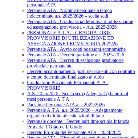
personale ATA
Personale ATA - Nomine personale a tempo
indeterminato a.s. 2025/2026 – scelta sedi
Personale ATA - Graduatoria definitiva di utilizzazione
ed assegnazione provvisoria – A.s. 2025-2026
PERSONALE A.T.A. - GRADUATORIE
PROVVISORIE DI UTILIZZAZIONE ED
ASSEGNAZIONE PROVVISORIA 2025/26
Personale ATA - Avvio corsi posizioni economiche
Personale ATA - Decreto part-time a.s. 2025-2026
Personale ATA - Decreti di esclusione graduatorie
provinciale permanente
Decreto accantonamento posti per docenti con contratto
a tempo determinato finalizzato al ruolo
Graduatorie Provinciali Permanenti ATA -
PROVVISORIE
A.S. 2025/2026 - Scelta sedi (Allegato G) bando 24
mesi personale A.T.A.
Part-time Personale ATA a.s. 2025/2026
Personale A.T.A. a.s. 2025/2026 – Adeguamento
organico di diritto alle situazioni di fatto
Personale docente - Decreti part-time scuola Infanzia,
Primaria, I Grado e II Grado
Decreto Proroga del Personale ATA - 2024/2025
Personale ATA - Disponibilità posti dopo i trasferimenti