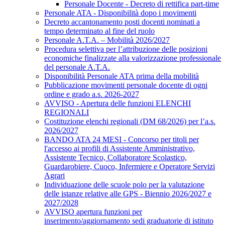
Personale Docente - Decreto di rettifica part-time
Personale ATA - Disponibilità dopo i movimenti
Decreto accantonamento posti docenti nominati a
tempo determinato al fine del ruolo
Personale A.T.A. – Mobilità 2026/2027
Procedura selettiva per l’attribuzione delle posizioni
economiche finalizzate alla valorizzazione professionale
del personale A.T.A.
Disponibilità Personale ATA prima della mobilità
Pubblicazione movimenti personale docente di ogni
ordine e grado a.s. 2026-2027
AVVISO - Apertura delle funzioni ELENCHI
REGIONALI
Costituzione elenchi regionali (DM 68/2026) per l’a.s.
2026/2027
BANDO ATA 24 MESI - Concorso per titoli per
l'accesso ai profili di Assistente Amministrativo,
Assistente Tecnico, Collaboratore Scolastico,
Guardarobiere, Cuoco, Infermiere e Operatore Servizi
Agrari
Individuazione delle scuole polo per la valutazione
delle istanze relative alle GPS - Biennio 2026/2027 e
2027/2028
AVVISO apertura funzioni per
inserimento/aggiornamento sedi graduatorie di istituto