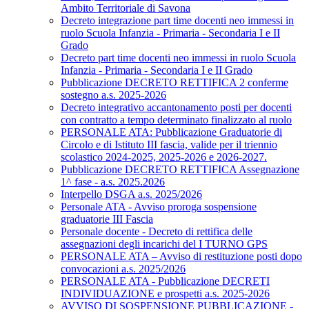
Ambito Territoriale di Savona
Decreto integrazione part time docenti neo immessi in
ruolo Scuola Infanzia - Primaria - Secondaria I e II
Grado
Decreto part time docenti neo immessi in ruolo Scuola
Infanzia - Primaria - Secondaria I e II Grado
Pubblicazione DECRETO RETTIFICA 2 conferme
sostegno a.s. 2025-2026
Decreto integrativo accantonamento posti per docenti
con contratto a tempo determinato finalizzato al ruolo
PERSONALE ATA: Pubblicazione Graduatorie di
Circolo e di Istituto III fascia, valide per il triennio
scolastico 2024-2025, 2025-2026 e 2026-2027.
Pubblicazione DECRETO RETTIFICA Assegnazione
1^ fase - a.s. 2025.2026
Interpello DSGA a.s. 2025/2026
Personale ATA - Avviso proroga sospensione
graduatorie III Fascia
Personale docente - Decreto di rettifica delle
assegnazioni degli incarichi del I TURNO GPS
PERSONALE ATA – Avviso di restituzione posti dopo
convocazioni a.s. 2025/2026
PERSONALE ATA - Pubblicazione DECRETI
INDIVIDUAZIONE e prospetti a.s. 2025-2026
AVVISO DI SOSPENSIONE PUBBLICAZIONE -