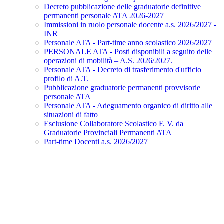
Decreto pubblicazione delle graduatorie definitive
permanenti personale ATA 2026-2027
Immissioni in ruolo personale docente a.s. 2026/2027 -
INR
Personale ATA - Part-time anno scolastico 2026/2027
PERSONALE ATA - Posti disponibili a seguito delle
operazioni di mobilità – A.S. 2026/2027.
Personale ATA - Decreto di trasferimento d'ufficio
profilo di A.T.
Pubblicazione graduatorie permanenti provvisorie
personale ATA
Personale ATA - Adeguamento organico di diritto alle
situazioni di fatto
Esclusione Collaboratore Scolastico F. V. da
Graduatorie Provinciali Permanenti ATA
Part-time Docenti a.s. 2026/2027