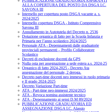
PUBBLICAZIONE GRADUATORIA ASPIRANTI
ALLA COPERTURA DEL POSTO DA DSGA I.C.
SAVONA III
Interpello per copertura posto DSGA vacante a. s.
2024/2025
Interpello copertura DSGA - Istituto Comprensivo
Savona III
Annullamento in Autotutela del Decreto n. 2536
Dotazione organica di fatto per la Scuola Infanzia e
Primaria per l’anno scolastico 2024/2025
Personale ATA - Depennamenti dalle graduatorie
provinciali permanenti – Profilo Collaboratore
Scolastico
Decreti di esclusione docenti da GPS
Nulla osta per assegnazione a sede estera a.s. 2024-25
Organico di fatto 2024-2025 - Decreto Ata
assegnazione del personale, 2 deroga.
Decreto part-time docenti neo immessi in ruolo primaria
e II grado 2024-2025
Decreto Variazione Part-time
ATA - Part-time neo-immessi 2024/2025
ATA - Revoca nomina assistente tecnico
ATA - Depennamento ai sensi D.M 89/2024
PUBBLICAZIONE GRADUATORIA ED
ASSEGNAZIONE DSGA I.C. Alassio