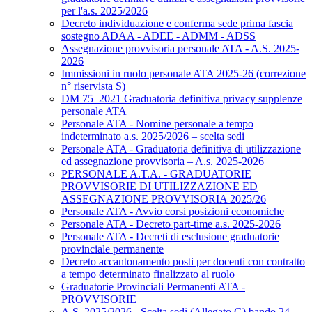
per l'a.s. 2025/2026
Decreto individuazione e conferma sede prima fascia
sostegno ADAA - ADEE - ADMM - ADSS
Assegnazione provvisoria personale ATA - A.S. 2025-
2026
Immissioni in ruolo personale ATA 2025-26 (correzione
n° riservista S)
DM 75_2021 Graduatoria definitiva privacy supplenze
personale ATA
Personale ATA - Nomine personale a tempo
indeterminato a.s. 2025/2026 – scelta sedi
Personale ATA - Graduatoria definitiva di utilizzazione
ed assegnazione provvisoria – A.s. 2025-2026
PERSONALE A.T.A. - GRADUATORIE
PROVVISORIE DI UTILIZZAZIONE ED
ASSEGNAZIONE PROVVISORIA 2025/26
Personale ATA - Avvio corsi posizioni economiche
Personale ATA - Decreto part-time a.s. 2025-2026
Personale ATA - Decreti di esclusione graduatorie
provinciale permanente
Decreto accantonamento posti per docenti con contratto
a tempo determinato finalizzato al ruolo
Graduatorie Provinciali Permanenti ATA -
PROVVISORIE
A.S. 2025/2026 - Scelta sedi (Allegato G) bando 24