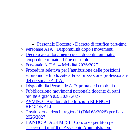
Personale Docente - Decreto di rettifica part-time
Personale ATA - Disponibilità dopo i movimenti
Decreto accantonamento posti docenti nominati a
tempo determinato al fine del ruolo
Personale A.T.A. – Mobilità 2026/2027
Procedura selettiva per l’attribuzione delle posizioni
economiche finalizzate alla valorizzazione professionale
del personale A.T.A.
Disponibilità Personale ATA prima della mobilità
Pubblicazione movimenti personale docente di ogni
ordine e grado a.s. 2026-2027
AVVISO - Apertura delle funzioni ELENCHI
REGIONALI
Costituzione elenchi regionali (DM 68/2026) per l’a.s.
2026/2027
BANDO ATA 24 MESI - Concorso per titoli per
l'accesso ai profili di Assistente Amministrativo,