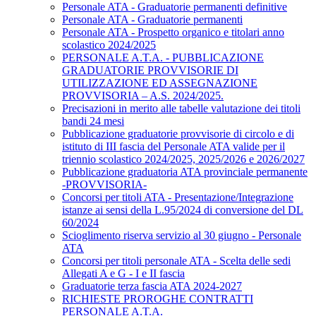
Personale ATA - Graduatorie permanenti definitive
Personale ATA - Graduatorie permanenti
Personale ATA - Prospetto organico e titolari anno
scolastico 2024/2025
PERSONALE A.T.A. - PUBBLICAZIONE
GRADUATORIE PROVVISORIE DI
UTILIZZAZIONE ED ASSEGNAZIONE
PROVVISORIA – A.S. 2024/2025.
Precisazioni in merito alle tabelle valutazione dei titoli
bandi 24 mesi
Pubblicazione graduatorie provvisorie di circolo e di
istituto di III fascia del Personale ATA valide per il
triennio scolastico 2024/2025, 2025/2026 e 2026/2027
Pubblicazione graduatoria ATA provinciale permanente
-PROVVISORIA-
Concorsi per titoli ATA - Presentazione/Integrazione
istanze ai sensi della L.95/2024 di conversione del DL
60/2024
Scioglimento riserva servizio al 30 giugno - Personale
ATA
Concorsi per titoli personale ATA - Scelta delle sedi
Allegati A e G - I e II fascia
Graduatorie terza fascia ATA 2024-2027
RICHIESTE PROROGHE CONTRATTI
PERSONALE A.T.A.