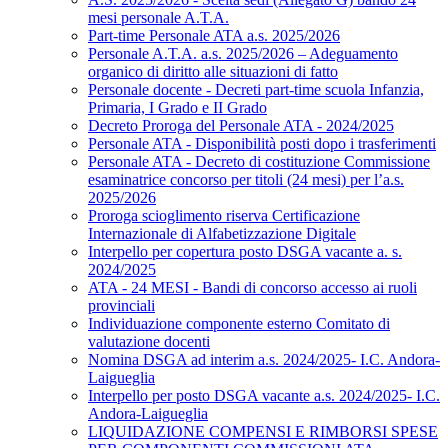
mesi personale A.T.A.
Part-time Personale ATA a.s. 2025/2026
Personale A.T.A. a.s. 2025/2026 – Adeguamento
organico di diritto alle situazioni di fatto
Personale docente - Decreti part-time scuola Infanzia,
Primaria, I Grado e II Grado
Decreto Proroga del Personale ATA - 2024/2025
Personale ATA - Disponibilità posti dopo i trasferimenti
Personale ATA - Decreto di costituzione Commissione
esaminatrice concorso per titoli (24 mesi) per l’a.s.
2025/2026
Proroga scioglimento riserva Certificazione
Internazionale di Alfabetizzazione Digitale
Interpello per copertura posto DSGA vacante a. s.
2024/2025
ATA - 24 MESI - Bandi di concorso accesso ai ruoli
provinciali
Individuazione componente esterno Comitato di
valutazione docenti
Nomina DSGA ad interim a.s. 2024/2025- I.C. Andora-
Laigueglia
Interpello per posto DSGA vacante a.s. 2024/2025- I.C.
Andora-Laigueglia
LIQUIDAZIONE COMPENSI E RIMBORSI SPESE