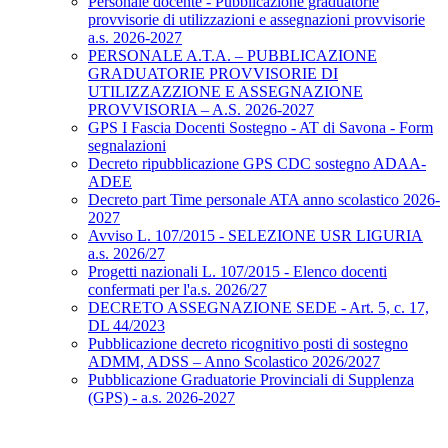
Personale docente - Pubblicazione graduatorie
provvisorie di utilizzazioni e assegnazioni provvisorie
a.s. 2026-2027
PERSONALE A.T.A. – PUBBLICAZIONE
GRADUATORIE PROVVISORIE DI
UTILIZZAZZIONE E ASSEGNAZIONE
PROVVISORIA – A.S. 2026-2027
GPS I Fascia Docenti Sostegno - AT di Savona - Form
segnalazioni
Decreto ripubblicazione GPS CDC sostegno ADAA-
ADEE
Decreto part Time personale ATA anno scolastico 2026-
2027
Avviso L. 107/2015 - SELEZIONE USR LIGURIA
a.s. 2026/27
Progetti nazionali L. 107/2015 - Elenco docenti
confermati per l'a.s. 2026/27
DECRETO ASSEGNAZIONE SEDE - Art. 5, c. 17,
DL 44/2023
Pubblicazione decreto ricognitivo posti di sostegno
ADMM, ADSS – Anno Scolastico 2026/2027
Pubblicazione Graduatorie Provinciali di Supplenza
(GPS) - a.s. 2026-2027