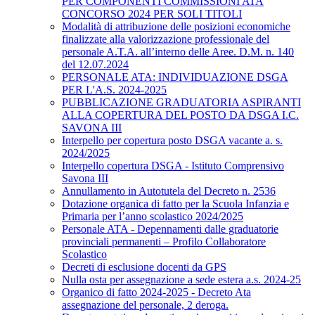
PER COMPONENTI COMMISSIONI ATA
CONCORSO 2024 PER SOLI TITOLI
Modalità di attribuzione delle posizioni economiche
finalizzate alla valorizzazione professionale del
personale A.T.A. all’interno delle Aree. D.M. n. 140
del 12.07.2024
PERSONALE ATA: INDIVIDUAZIONE DSGA
PER L'A.S. 2024-2025
PUBBLICAZIONE GRADUATORIA ASPIRANTI
ALLA COPERTURA DEL POSTO DA DSGA I.C.
SAVONA III
Interpello per copertura posto DSGA vacante a. s.
2024/2025
Interpello copertura DSGA - Istituto Comprensivo
Savona III
Annullamento in Autotutela del Decreto n. 2536
Dotazione organica di fatto per la Scuola Infanzia e
Primaria per l’anno scolastico 2024/2025
Personale ATA - Depennamenti dalle graduatorie
provinciali permanenti – Profilo Collaboratore
Scolastico
Decreti di esclusione docenti da GPS
Nulla osta per assegnazione a sede estera a.s. 2024-25
Organico di fatto 2024-2025 - Decreto Ata
assegnazione del personale, 2 deroga.