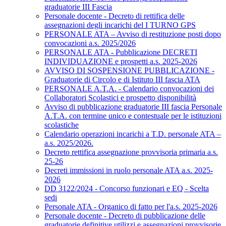
graduatorie III Fascia
Personale docente - Decreto di rettifica delle
assegnazioni degli incarichi del I TURNO GPS
PERSONALE ATA – Avviso di restituzione posti dopo
convocazioni a.s. 2025/2026
PERSONALE ATA - Pubblicazione DECRETI
INDIVIDUAZIONE e prospetti a.s. 2025-2026
AVVISO DI SOSPENSIONE PUBBLICAZIONE -
Graduatorie di Circolo e di Istituto III fascia ATA
PERSONALE A.T.A. - Calendario convocazioni dei
Collaboratori Scolastici e prospetto disponibilità
Avviso di pubblicazione graduatorie III fascia Personale
A.T.A. con termine unico e contestuale per le istituzioni
scolastiche
Calendario operazioni incarichi a T.D. personale ATA –
a.s. 2025/2026.
Decreto rettifica assegnazione provvisoria primaria a.s.
25-26
Decreti immissioni in ruolo personale ATA a.s. 2025-
2026
DD 3122/2024 - Concorso funzionari e EQ - Scelta
sedi
Personale ATA - Organico di fatto per l'a.s. 2025-2026
Personale docente - Decreto di pubblicazione delle
graduatorie definitive utilizzi e assegnazioni provvisorie