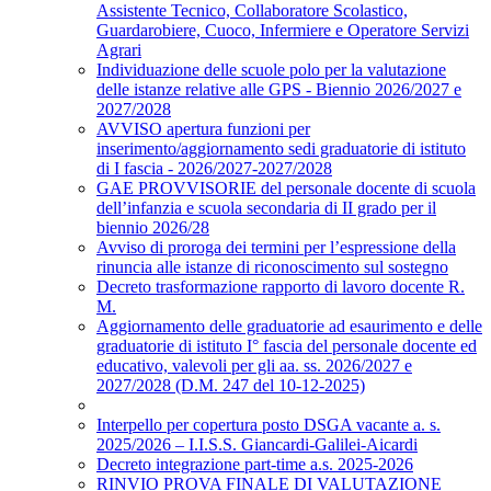
Assistente Tecnico, Collaboratore Scolastico,
Guardarobiere, Cuoco, Infermiere e Operatore Servizi
Agrari
Individuazione delle scuole polo per la valutazione
delle istanze relative alle GPS - Biennio 2026/2027 e
2027/2028
AVVISO apertura funzioni per
inserimento/aggiornamento sedi graduatorie di istituto
di I fascia - 2026/2027-2027/2028
GAE PROVVISORIE del personale docente di scuola
dell’infanzia e scuola secondaria di II grado per il
biennio 2026/28
Avviso di proroga dei termini per l’espressione della
rinuncia alle istanze di riconoscimento sul sostegno
Decreto trasformazione rapporto di lavoro docente R.
M.
Aggiornamento delle graduatorie ad esaurimento e delle
graduatorie di istituto I° fascia del personale docente ed
educativo, valevoli per gli aa. ss. 2026/2027 e
2027/2028 (D.M. 247 del 10-12-2025)
Interpello per copertura posto DSGA vacante a. s.
2025/2026 – I.I.S.S. Giancardi-Galilei-Aicardi
Decreto integrazione part-time a.s. 2025-2026
RINVIO PROVA FINALE DI VALUTAZIONE