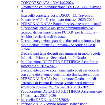
CONCORSO ATA - DM 140/2024
Graduatoria ed individuazione D.S.G.A. - I.C. Savona
II
Interpello copertura posto DSGA - I.C. Savona II
Personale ATA - Decreto part-time a.s. 2025-2026
PERSONALE ATA: Bando di selezione per n. 1 unità
di personale, profilo assistente amministrativo e/o
tecnico, da destinare presso l’U.S.R. per la Liguria –
Ambito Territoriale di Savona
Decreto integrazione part time docenti neo immessi in
ruolo Scuola Infanzia - Primaria - Secondaria I e II
Grado
Decreto part time docenti neo immessi in ruolo Scuola
Infanzia - Primaria - Secondaria I e II Grado
Pubblicazione DECRETO RETTIFICA 2 conferme
sostegno a.s. 2025-2026
Decreto integrativo accantonamento posti per docenti
con contratto a tempo determinato finalizzato al ruolo
PERSONALE ATA: Pubblicazione Graduatorie di
Circolo e di Istituto III fascia, valide per il triennio
scolastico 2024-2025, 2025-2026 e 2026-2027.
Pubblicazione DECRETO RETTIFICA Assegnazione
1^ fase - a.s. 2025.2026
Interpello DSGA a.s. 2025/2026
Personale ATA - Avviso proroga sospensione