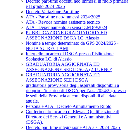
Decreto part-time docenti neo immessi in ruolo primaria
e II grado 2024-2025
Decreto Variazione Part-time
ATA - Part-time neo-immessi 2024/2025
ATA - Revoca nomina assistente tecnico
ATA - Depennamento ai sensi D.M 89/2024
PUBBLICAZIONE GRADUATORIA ED
ASSEGNAZIONE DSGA I.C. Alassio
Nomine a tempo determinato da GPS 2024/2025 -
NOTA SU RECLAMI
Interpello incarico di DSGA presso l’Istituzione
Scolastica I.C. di Alassio
GRADUATORIA AGGIORNATA ED
ASSEGNAZIONE SEDI DSGA (2 TURNO)
GRADUATORIA AGGIORNATA ED
ASSEGNAZIONE SEDI DSGA
graduatoria provvisoria degli aspiranti disponibili a
ricoprire l’incarico di DSGA per l’a.s. 2024/25, presso
le sedi della Provincia ancora disponibili alla data
attuale.
Personale ATA - Decreto Annullamento Ruolo
Conferimento incarico di Elevata Qualificazione di
Direttore dei Servizi Generali e Amministrativi
(DSGA).
Decreto part-time integrazione ATA a.s. 2024-2025-