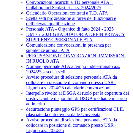
Convocazioni incarichi a TD personale ATA –
Collaboratori Scolastici - a.s. 2024/2025
Calendario Operazioni contratti a T.D. ATA
Scelta sedi progressione all’area dei funzionari e
dell’elevata qualificazione
Personale ATA - Organico di fatto 2024 - 2025
DM 75_2021 GRADUATORIA DEFIN PRIVACY
SUPPLENZE PERSONALE ATA
Comunicazione convocazioni in presenza per
supplenze annuali ATA
PRECISAZIONI CONVOCAZIONI IMMISSIONI
IN RUOLO ATA
Nomine personale ATA a tempo indeterminato a.s.
2024/25 – scelta sedi
Avviso procedura di selezione personale ATA da
collocare in posizione di comando presso USR -
Liguria a.s. 2024/25 calendario convocazioni
Interpello rivolto ai DSGA di ruolo per la copertura dei
posti vacanti e disponibili di DSGA mediante incarico
ad interim
decurtazione punteggio GPS per certificazioni CLIL
rilasciate da enti diversi dalle Università
Avviso procedura di selezione personale ATA da
collocare in posizione di comando presso USR -
Liguria a.s. 2024/25