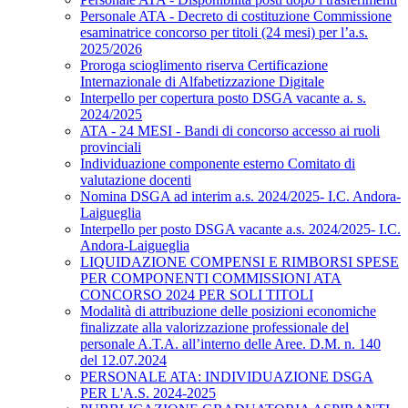
Personale ATA - Decreto di costituzione Commissione
esaminatrice concorso per titoli (24 mesi) per l’a.s.
2025/2026
Proroga scioglimento riserva Certificazione
Internazionale di Alfabetizzazione Digitale
Interpello per copertura posto DSGA vacante a. s.
2024/2025
ATA - 24 MESI - Bandi di concorso accesso ai ruoli
provinciali
Individuazione componente esterno Comitato di
valutazione docenti
Nomina DSGA ad interim a.s. 2024/2025- I.C. Andora-
Laigueglia
Interpello per posto DSGA vacante a.s. 2024/2025- I.C.
Andora-Laigueglia
LIQUIDAZIONE COMPENSI E RIMBORSI SPESE
PER COMPONENTI COMMISSIONI ATA
CONCORSO 2024 PER SOLI TITOLI
Modalità di attribuzione delle posizioni economiche
finalizzate alla valorizzazione professionale del
personale A.T.A. all’interno delle Aree. D.M. n. 140
del 12.07.2024
PERSONALE ATA: INDIVIDUAZIONE DSGA
PER L'A.S. 2024-2025