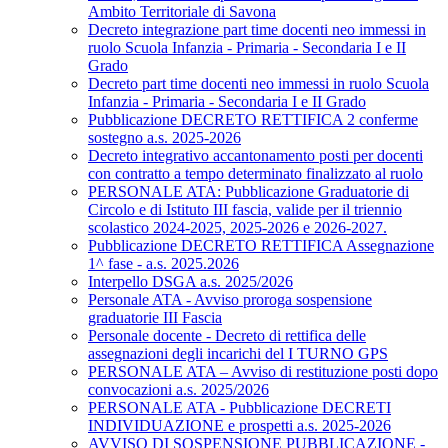
Ambito Territoriale di Savona
Decreto integrazione part time docenti neo immessi in
ruolo Scuola Infanzia - Primaria - Secondaria I e II
Grado
Decreto part time docenti neo immessi in ruolo Scuola
Infanzia - Primaria - Secondaria I e II Grado
Pubblicazione DECRETO RETTIFICA 2 conferme
sostegno a.s. 2025-2026
Decreto integrativo accantonamento posti per docenti
con contratto a tempo determinato finalizzato al ruolo
PERSONALE ATA: Pubblicazione Graduatorie di
Circolo e di Istituto III fascia, valide per il triennio
scolastico 2024-2025, 2025-2026 e 2026-2027.
Pubblicazione DECRETO RETTIFICA Assegnazione
1^ fase - a.s. 2025.2026
Interpello DSGA a.s. 2025/2026
Personale ATA - Avviso proroga sospensione
graduatorie III Fascia
Personale docente - Decreto di rettifica delle
assegnazioni degli incarichi del I TURNO GPS
PERSONALE ATA – Avviso di restituzione posti dopo
convocazioni a.s. 2025/2026
PERSONALE ATA - Pubblicazione DECRETI
INDIVIDUAZIONE e prospetti a.s. 2025-2026
AVVISO DI SOSPENSIONE PUBBLICAZIONE -