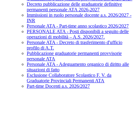
Decreto pubblicazione delle graduatorie definitive
permanenti personale ATA 2026-2027
Immissioni in ruolo personale docente a.s. 2026/2027 -
INR
Personale ATA - Part-time anno scolastico 2026/2027
PERSONALE ATA - Posti disponibili a seguito delle
operazioni di mobilità – A.S. 2026/2027.
Personale ATA - Decreto di trasferimento d'ufficio
profilo di A.T.
Pubblicazione graduatorie permanenti provvisorie
personale ATA
Personale ATA - Adeguamento organico di diritto alle
situazioni di fatto
Esclusione Collaboratore Scolastico F. V. da
Graduatorie Provinciali Permanenti ATA
Part-time Docenti a.s. 2026/2027