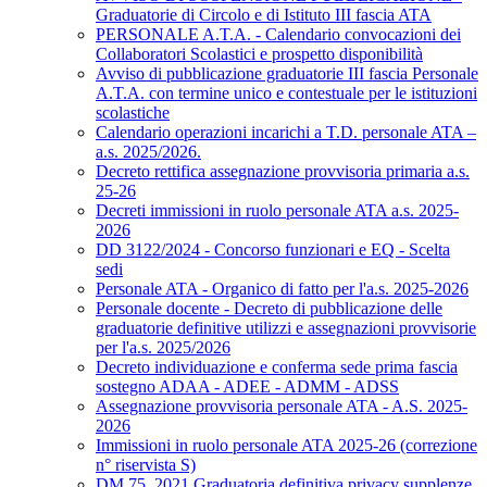
Graduatorie di Circolo e di Istituto III fascia ATA
PERSONALE A.T.A. - Calendario convocazioni dei
Collaboratori Scolastici e prospetto disponibilità
Avviso di pubblicazione graduatorie III fascia Personale
A.T.A. con termine unico e contestuale per le istituzioni
scolastiche
Calendario operazioni incarichi a T.D. personale ATA –
a.s. 2025/2026.
Decreto rettifica assegnazione provvisoria primaria a.s.
25-26
Decreti immissioni in ruolo personale ATA a.s. 2025-
2026
DD 3122/2024 - Concorso funzionari e EQ - Scelta
sedi
Personale ATA - Organico di fatto per l'a.s. 2025-2026
Personale docente - Decreto di pubblicazione delle
graduatorie definitive utilizzi e assegnazioni provvisorie
per l'a.s. 2025/2026
Decreto individuazione e conferma sede prima fascia
sostegno ADAA - ADEE - ADMM - ADSS
Assegnazione provvisoria personale ATA - A.S. 2025-
2026
Immissioni in ruolo personale ATA 2025-26 (correzione
n° riservista S)
DM 75_2021 Graduatoria definitiva privacy supplenze