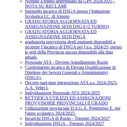
Nomine a tempo determinato da GPS 2024/2025 -
NOTA SU RECLAMI
Interpello incarico di DSGA presso l’Istituzione
Scolastica I.C. di Alassio
GRADUATORIA AGGIORNATA ED
ASSEGNAZIONE SEDI DSGA (2 TURNO)
GRADUATORIA AGGIORNATA ED
ASSEGNAZIONE SEDI DSGA
graduatoria provvisoria degli aspiranti disponibili a
ricoprire l’incarico di DSGA per l’a.s. 2024/25, presso
le sedi della Provincia ancora disponibili alla data
attuale.
Personale ATA - Decreto Annullamento Ruolo
Conferimento incarico di Elevata Qualificazione di
Direttore dei Servizi Generali e Amministrativi
(DSGA).
Decreto part-time integrazione ATA a.s. 2024-2025-
A.A. Veltri I.
Individuazione Personale ATA 2024-2025
RETTIFICA UTILIZZI ED ASSEGNAZIONI
PROVVISORIE PROVINCIALI II GRADO
Utilizzazione provinciale D.S.G.A. Ponteprino E. per
l'anno scolastico 2024/2025.
Incarichi DSGA di Ruolo - Triennio 2024/2027
Individuazione DSGA - Triennio 2024/2027