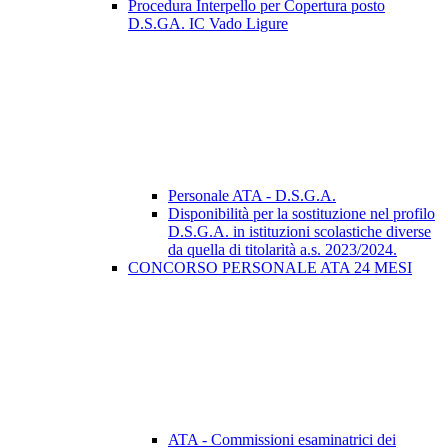
Procedura Interpello per Copertura posto
D.S.GA. IC Vado Ligure
Personale ATA - D.S.G.A.
Disponibilità per la sostituzione nel profilo
D.S.G.A. in istituzioni scolastiche diverse
da quella di titolarità a.s. 2023/2024.
CONCORSO PERSONALE ATA 24 MESI
ATA - Commissioni esaminatrici dei