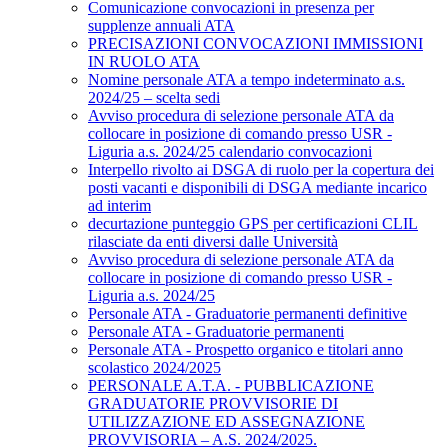
Comunicazione convocazioni in presenza per
supplenze annuali ATA
PRECISAZIONI CONVOCAZIONI IMMISSIONI
IN RUOLO ATA
Nomine personale ATA a tempo indeterminato a.s.
2024/25 – scelta sedi
Avviso procedura di selezione personale ATA da
collocare in posizione di comando presso USR -
Liguria a.s. 2024/25 calendario convocazioni
Interpello rivolto ai DSGA di ruolo per la copertura dei
posti vacanti e disponibili di DSGA mediante incarico
ad interim
decurtazione punteggio GPS per certificazioni CLIL
rilasciate da enti diversi dalle Università
Avviso procedura di selezione personale ATA da
collocare in posizione di comando presso USR -
Liguria a.s. 2024/25
Personale ATA - Graduatorie permanenti definitive
Personale ATA - Graduatorie permanenti
Personale ATA - Prospetto organico e titolari anno
scolastico 2024/2025
PERSONALE A.T.A. - PUBBLICAZIONE
GRADUATORIE PROVVISORIE DI
UTILIZZAZIONE ED ASSEGNAZIONE
PROVVISORIA – A.S. 2024/2025.