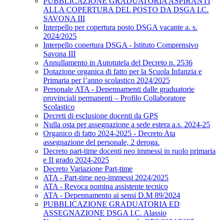
PUBBLICAZIONE GRADUATORIA ASPIRANTI
ALLA COPERTURA DEL POSTO DA DSGA I.C.
SAVONA III
Interpello per copertura posto DSGA vacante a. s.
2024/2025
Interpello copertura DSGA - Istituto Comprensivo
Savona III
Annullamento in Autotutela del Decreto n. 2536
Dotazione organica di fatto per la Scuola Infanzia e
Primaria per l’anno scolastico 2024/2025
Personale ATA - Depennamenti dalle graduatorie
provinciali permanenti – Profilo Collaboratore
Scolastico
Decreti di esclusione docenti da GPS
Nulla osta per assegnazione a sede estera a.s. 2024-25
Organico di fatto 2024-2025 - Decreto Ata
assegnazione del personale, 2 deroga.
Decreto part-time docenti neo immessi in ruolo primaria
e II grado 2024-2025
Decreto Variazione Part-time
ATA - Part-time neo-immessi 2024/2025
ATA - Revoca nomina assistente tecnico
ATA - Depennamento ai sensi D.M 89/2024
PUBBLICAZIONE GRADUATORIA ED
ASSEGNAZIONE DSGA I.C. Alassio