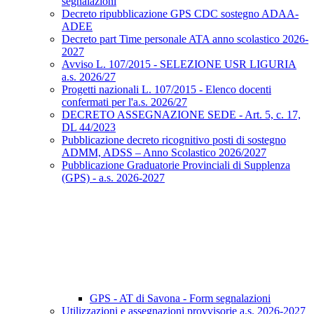
segnalazioni
Decreto ripubblicazione GPS CDC sostegno ADAA-
ADEE
Decreto part Time personale ATA anno scolastico 2026-
2027
Avviso L. 107/2015 - SELEZIONE USR LIGURIA
a.s. 2026/27
Progetti nazionali L. 107/2015 - Elenco docenti
confermati per l'a.s. 2026/27
DECRETO ASSEGNAZIONE SEDE - Art. 5, c. 17,
DL 44/2023
Pubblicazione decreto ricognitivo posti di sostegno
ADMM, ADSS – Anno Scolastico 2026/2027
Pubblicazione Graduatorie Provinciali di Supplenza
(GPS) - a.s. 2026-2027
GPS - AT di Savona - Form segnalazioni
Utilizzazioni e assegnazioni provvisorie a.s. 2026-2027