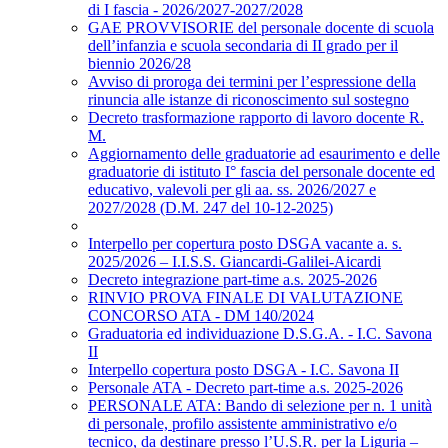
di I fascia - 2026/2027-2027/2028
GAE PROVVISORIE del personale docente di scuola
dell’infanzia e scuola secondaria di II grado per il
biennio 2026/28
Avviso di proroga dei termini per l’espressione della
rinuncia alle istanze di riconoscimento sul sostegno
Decreto trasformazione rapporto di lavoro docente R.
M.
Aggiornamento delle graduatorie ad esaurimento e delle
graduatorie di istituto I° fascia del personale docente ed
educativo, valevoli per gli aa. ss. 2026/2027 e
2027/2028 (D.M. 247 del 10-12-2025)
Interpello per copertura posto DSGA vacante a. s.
2025/2026 – I.I.S.S. Giancardi-Galilei-Aicardi
Decreto integrazione part-time a.s. 2025-2026
RINVIO PROVA FINALE DI VALUTAZIONE
CONCORSO ATA - DM 140/2024
Graduatoria ed individuazione D.S.G.A. - I.C. Savona
II
Interpello copertura posto DSGA - I.C. Savona II
Personale ATA - Decreto part-time a.s. 2025-2026
PERSONALE ATA: Bando di selezione per n. 1 unità
di personale, profilo assistente amministrativo e/o
tecnico, da destinare presso l’U.S.R. per la Liguria –