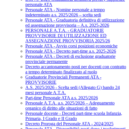
personale ATA
Personale ATA - Nomine personale a tempo
indeterminato a.s. 2025/2026 – scelta sedi
Personale ATA - Graduatoria definitiva di utilizzazione
ed assegnazione provvisoria – A.s. 2025-2026
PERSONALE A.T.A. - GRADUATORIE
PROVVISORIE DI UTILIZZAZIONE ED
ASSEGNAZIONE PROVVISORIA 2025/26
Personale ATA - Avvio corsi posizioni economiche
Personale ATA - Decreto part-time a.s. 2025-2026
Personale ATA - Decreti di esclusione graduatorie
provinciale permanente
Decreto accantonamento posti per docenti con contratto
a tempo determinato finalizzato al ruolo
Graduatorie Provinciali Permanenti ATA -
PROVVISORIE
A.S. 2025/2026 - Scelta sedi (Allegato G) bando 24
mesi personale A.T.A.
Part-time Personale ATA a.s. 2025/2026
Personale A.T.A. a.s. 2025/2026 – Adeguamento
organico di diritto alle situazioni di fatto
Personale docente - Decreti part-time scuola Infanzia,
Primaria, I Grado e II Grado
Decreto Proroga del Personale ATA - 2024/2025
Personale ATA - Disponibilità posti dopo i trasferimenti