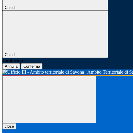
Chiudi
Chiudi
Conferma
Annulla
Conferma
Ambito Territoriale di 
close