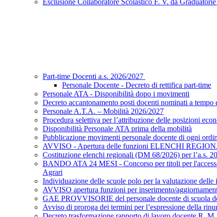
Esclusione Collaboratore Scolastico F. V. da Graduatori
Part-time Docenti a.s. 2026/2027
Personale Docente - Decreto di rettifica part-time
Personale ATA - Disponibilità dopo i movimenti
Decreto accantonamento posti docenti nominati a tempo d
Personale A.T.A. – Mobilità 2026/2027
Procedura selettiva per l’attribuzione delle posizioni eco
Disponibilità Personale ATA prima della mobilità
Pubblicazione movimenti personale docente di ogni ordi
AVVISO - Apertura delle funzioni ELENCHI REGIO
Costituzione elenchi regionali (DM 68/2026) per l’a.s. 
BANDO ATA 24 MESI - Concorso per titoli per l'accesso a
Agrari
Individuazione delle scuole polo per la valutazione dell
AVVISO apertura funzioni per inserimento/aggiornamento 
GAE PROVVISORIE del personale docente di scuola dell’i
Avviso di proroga dei termini per l’espressione della rinu
Decreto trasformazione rapporto di lavoro docente R. M.