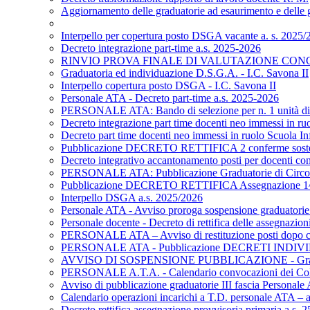
Aggiornamento delle graduatorie ad esaurimento e delle gr
Interpello per copertura posto DSGA vacante a. s. 2025/2
Decreto integrazione part-time a.s. 2025-2026
RINVIO PROVA FINALE DI VALUTAZIONE CONCO
Graduatoria ed individuazione D.S.G.A. - I.C. Savona II
Interpello copertura posto DSGA - I.C. Savona II
Personale ATA - Decreto part-time a.s. 2025-2026
PERSONALE ATA: Bando di selezione per n. 1 unità di pers
Decreto integrazione part time docenti neo immessi in ruo
Decreto part time docenti neo immessi in ruolo Scuola Inf
Pubblicazione DECRETO RETTIFICA 2 conferme soste
Decreto integrativo accantonamento posti per docenti con 
PERSONALE ATA: Pubblicazione Graduatorie di Circolo e d
Pubblicazione DECRETO RETTIFICA Assegnazione 1^ f
Interpello DSGA a.s. 2025/2026
Personale ATA - Avviso proroga sospensione graduatorie 
Personale docente - Decreto di rettifica delle assegnazi
PERSONALE ATA – Avviso di restituzione posti dopo c
PERSONALE ATA - Pubblicazione DECRETI INDIVIDU
AVVISO DI SOSPENSIONE PUBBLICAZIONE - Graduatorie
PERSONALE A.T.A. - Calendario convocazioni dei Collabo
Avviso di pubblicazione graduatorie III fascia Personale A
Calendario operazioni incarichi a T.D. personale ATA – 
Decreto rettifica assegnazione provvisoria primaria a.s. 