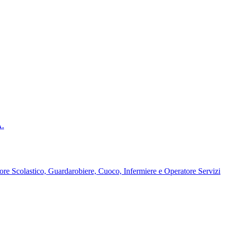
A.
ore Scolastico, Guardarobiere, Cuoco, Infermiere e Operatore Servizi