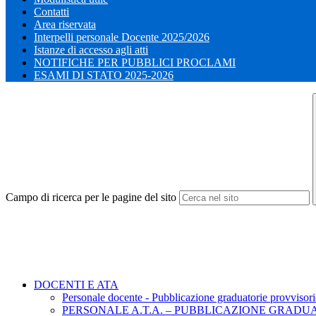
Contatti
Area riservata
Interpelli personale Docente 2025/2026
Istanze di accesso agli atti
NOTIFICHE PER PUBBLICI PROCLAMI
ESAMI DI STATO 2025-2026
Campo di ricerca per le pagine del sito
DOCENTI E ATA
Personale docente - Pubblicazione graduatorie provvisorie
PERSONALE A.T.A. – PUBBLICAZIONE GRADUAT