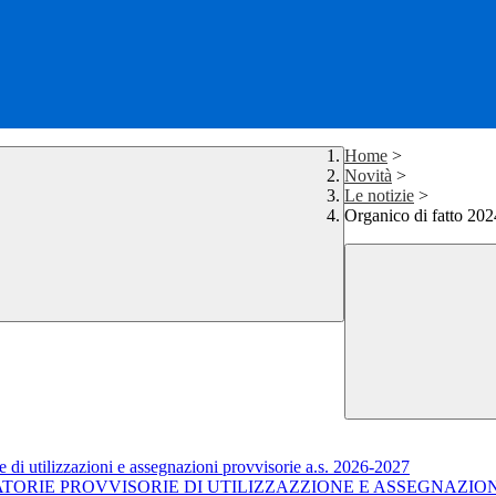
Home
>
Novità
>
Le notizie
>
Organico di fatto 202
 di utilizzazioni e assegnazioni provvisorie a.s. 2026-2027
ORIE PROVVISORIE DI UTILIZZAZZIONE E ASSEGNAZIONE 