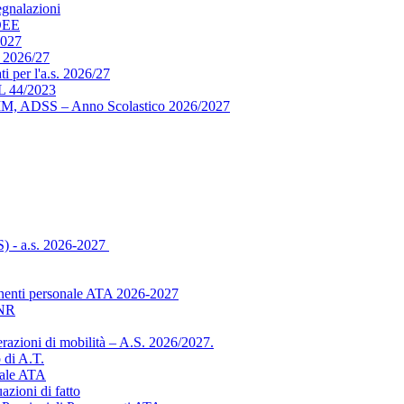
egnalazioni
DEE
2027
 2026/27
i per l'a.s. 2026/27
 44/2023
ADMM, ADSS – Anno Scolastico 2026/2027
S) - a.s. 2026-2027
manenti personale ATA 2026-2027
INR
azioni di mobilità – A.S. 2026/2027.
 di A.T.
nale ATA
azioni di fatto