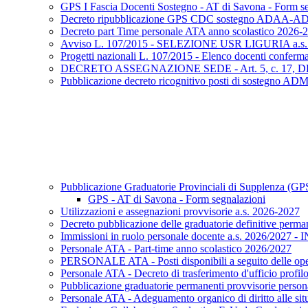
GPS I Fascia Docenti Sostegno - AT di Savona - Form s
Decreto ripubblicazione GPS CDC sostegno ADAA-A
Decreto part Time personale ATA anno scolastico 2026-
Avviso L. 107/2015 - SELEZIONE USR LIGURIA a.s.
Progetti nazionali L. 107/2015 - Elenco docenti confermat
DECRETO ASSEGNAZIONE SEDE - Art. 5, c. 17, DL
Pubblicazione decreto ricognitivo posti di sostegno 
Pubblicazione Graduatorie Provinciali di Supplenza (GP
GPS - AT di Savona - Form segnalazioni
Utilizzazioni e assegnazioni provvisorie a.s. 2026-2027
Decreto pubblicazione delle graduatorie definitive per
Immissioni in ruolo personale docente a.s. 2026/2027 - 
Personale ATA - Part-time anno scolastico 2026/2027
PERSONALE ATA - Posti disponibili a seguito delle oper
Personale ATA - Decreto di trasferimento d'ufficio profilo
Pubblicazione graduatorie permanenti provvisorie perso
Personale ATA - Adeguamento organico di diritto alle situ