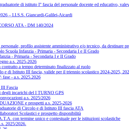
aduatorie di istituto I° fascia del personale docente ed educativo, va
026 – I.I.S.S. Giancardi-Galilei-Aicardi
RSO ATA - DM 140/2024
onale, profilo assistente amministrativo e/o tecnico, da destinare pre
lo Scuola Infanzia - Primaria - Secondaria I e II Grado
anzia - Primaria - Secondaria I e II Grado
gno a.s. 2025-2026
contratto a tempo determinato finalizzato al ruolo
i Istituto III fascia, valide per il triennio scolastico 2024-2025, 2
ase - a.s. 2025.2026
III Fascia
oni degli incarichi del I TURNO GPS
onvocazioni a.s. 2025/2026
AZIONE e prospetti a.s. 2025-2026
 di Circolo e di Istituto III fascia ATA
ratori Scolastici e prospetto disponibilità
.T.A. con termine unico e contestuale per le istituzioni scolastiche
a.s. 2025/2026.
25-26