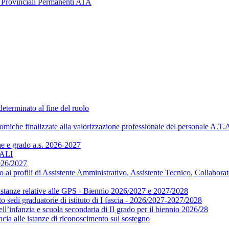
e Provinciali Permanenti ATA
eterminato al fine del ruolo
nomiche finalizzate alla valorizzazione professionale del personale A.T.
ne e grado a.s. 2026-2027
NALI
2026/2027
i profili di Assistente Amministrativo, Assistente Tecnico, Collaborat
e istanze relative alle GPS - Biennio 2026/2027 e 2027/2028
sedi graduatorie di istituto di I fascia - 2026/2027-2027/2028
nfanzia e scuola secondaria di II grado per il biennio 2026/28
ncia alle istanze di riconoscimento sul sostegno