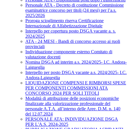
Personale ATA - Decreto di costituzione Commissione
esaminatrice concorso per titoli (24 mesi) per l’a.s.
2025/2026
Proroga scioglimento riserva Certificazione
Internazionale di Alfabetizzazione Digitale
Interpello per copertura posto DSGA vacante a. s.
2024/2025
ATA - 24 MESI - Bandi di concorso accesso ai ruoli
provinciali
Individuazione componente esterno Comitato di
valutazione docenti
Nomina DSGA ad interim a.s. 2024/2025- I.C. Andora-
Laigueglia
Interpello per posto DSGA vacante a.s. 2024/2025- I.C.
Andora-Laigueglia
LIQUIDAZIONE COMPENSI E RIMBORSI SPESE
PER COMPONENTI COMMISSIONI ATA
CONCORSO 2024 PER SOLI TITOLI
Modalità di attribuzione delle posizioni economiche
finalizzate alla valorizzazione professionale del
personale A.T.A. all’interno delle Aree. D.M. n. 140
del 12.07.2024
PERSONALE ATA: INDIVIDUAZIONE DSGA
PER L'A.S. 2024-2025