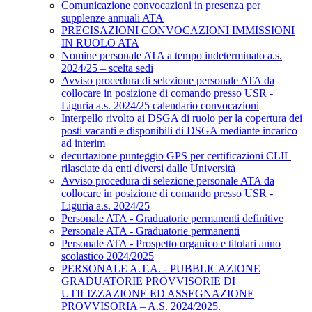
Comunicazione convocazioni in presenza per
supplenze annuali ATA
PRECISAZIONI CONVOCAZIONI IMMISSIONI
IN RUOLO ATA
Nomine personale ATA a tempo indeterminato a.s.
2024/25 – scelta sedi
Avviso procedura di selezione personale ATA da
collocare in posizione di comando presso USR -
Liguria a.s. 2024/25 calendario convocazioni
Interpello rivolto ai DSGA di ruolo per la copertura dei
posti vacanti e disponibili di DSGA mediante incarico
ad interim
decurtazione punteggio GPS per certificazioni CLIL
rilasciate da enti diversi dalle Università
Avviso procedura di selezione personale ATA da
collocare in posizione di comando presso USR -
Liguria a.s. 2024/25
Personale ATA - Graduatorie permanenti definitive
Personale ATA - Graduatorie permanenti
Personale ATA - Prospetto organico e titolari anno
scolastico 2024/2025
PERSONALE A.T.A. - PUBBLICAZIONE
GRADUATORIE PROVVISORIE DI
UTILIZZAZIONE ED ASSEGNAZIONE
PROVVISORIA – A.S. 2024/2025.