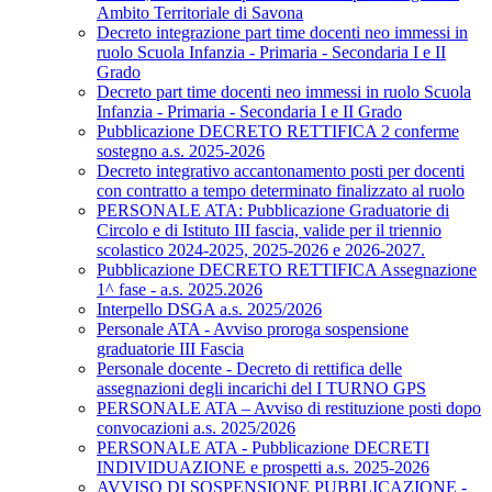
Ambito Territoriale di Savona
Decreto integrazione part time docenti neo immessi in
ruolo Scuola Infanzia - Primaria - Secondaria I e II
Grado
Decreto part time docenti neo immessi in ruolo Scuola
Infanzia - Primaria - Secondaria I e II Grado
Pubblicazione DECRETO RETTIFICA 2 conferme
sostegno a.s. 2025-2026
Decreto integrativo accantonamento posti per docenti
con contratto a tempo determinato finalizzato al ruolo
PERSONALE ATA: Pubblicazione Graduatorie di
Circolo e di Istituto III fascia, valide per il triennio
scolastico 2024-2025, 2025-2026 e 2026-2027.
Pubblicazione DECRETO RETTIFICA Assegnazione
1^ fase - a.s. 2025.2026
Interpello DSGA a.s. 2025/2026
Personale ATA - Avviso proroga sospensione
graduatorie III Fascia
Personale docente - Decreto di rettifica delle
assegnazioni degli incarichi del I TURNO GPS
PERSONALE ATA – Avviso di restituzione posti dopo
convocazioni a.s. 2025/2026
PERSONALE ATA - Pubblicazione DECRETI
INDIVIDUAZIONE e prospetti a.s. 2025-2026
AVVISO DI SOSPENSIONE PUBBLICAZIONE -