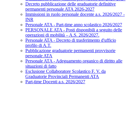
Decreto pubblicazione delle graduatorie definitive
permanenti personale ATA 2026-2027
Immissioni in ruolo personale docente a.s. 2026/2027 -
INR
Personale ATA - Part-time anno scolastico 2026/2027
PERSONALE ATA - Posti disponibili a seguito delle
operazioni di mobilità – A.S. 2026/2027.
Personale ATA - Decreto di trasferimento d'ufficio
profilo di A.T.
Pubblicazione graduatorie permanenti provvisorie
personale ATA
Personale ATA - Adeguamento organico di diritto alle
situazioni di fatto
Esclusione Collaboratore Scolastico F. V. da
Graduatorie Provinciali Permanenti ATA
Part-time Docenti a.s. 2026/2027