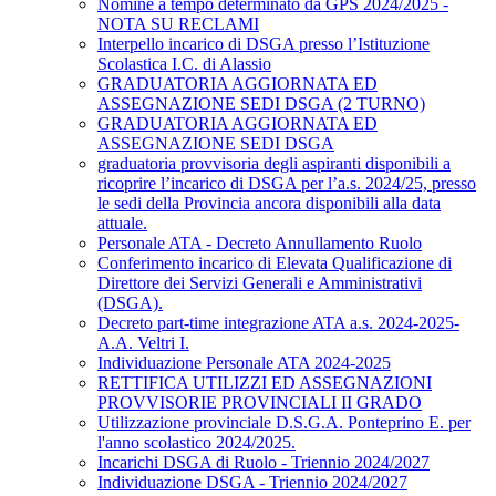
Nomine a tempo determinato da GPS 2024/2025 -
NOTA SU RECLAMI
Interpello incarico di DSGA presso l’Istituzione
Scolastica I.C. di Alassio
GRADUATORIA AGGIORNATA ED
ASSEGNAZIONE SEDI DSGA (2 TURNO)
GRADUATORIA AGGIORNATA ED
ASSEGNAZIONE SEDI DSGA
graduatoria provvisoria degli aspiranti disponibili a
ricoprire l’incarico di DSGA per l’a.s. 2024/25, presso
le sedi della Provincia ancora disponibili alla data
attuale.
Personale ATA - Decreto Annullamento Ruolo
Conferimento incarico di Elevata Qualificazione di
Direttore dei Servizi Generali e Amministrativi
(DSGA).
Decreto part-time integrazione ATA a.s. 2024-2025-
A.A. Veltri I.
Individuazione Personale ATA 2024-2025
RETTIFICA UTILIZZI ED ASSEGNAZIONI
PROVVISORIE PROVINCIALI II GRADO
Utilizzazione provinciale D.S.G.A. Ponteprino E. per
l'anno scolastico 2024/2025.
Incarichi DSGA di Ruolo - Triennio 2024/2027
Individuazione DSGA - Triennio 2024/2027