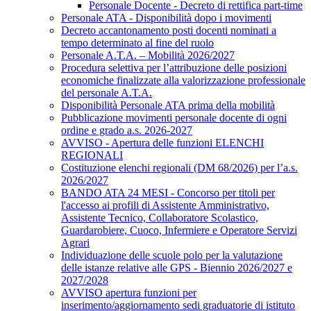
Personale Docente - Decreto di rettifica part-time
Personale ATA - Disponibilità dopo i movimenti
Decreto accantonamento posti docenti nominati a
tempo determinato al fine del ruolo
Personale A.T.A. – Mobilità 2026/2027
Procedura selettiva per l’attribuzione delle posizioni
economiche finalizzate alla valorizzazione professionale
del personale A.T.A.
Disponibilità Personale ATA prima della mobilità
Pubblicazione movimenti personale docente di ogni
ordine e grado a.s. 2026-2027
AVVISO - Apertura delle funzioni ELENCHI
REGIONALI
Costituzione elenchi regionali (DM 68/2026) per l’a.s.
2026/2027
BANDO ATA 24 MESI - Concorso per titoli per
l'accesso ai profili di Assistente Amministrativo,
Assistente Tecnico, Collaboratore Scolastico,
Guardarobiere, Cuoco, Infermiere e Operatore Servizi
Agrari
Individuazione delle scuole polo per la valutazione
delle istanze relative alle GPS - Biennio 2026/2027 e
2027/2028
AVVISO apertura funzioni per
inserimento/aggiornamento sedi graduatorie di istituto