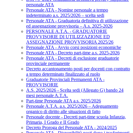
personale ATA
Personale ATA - Nomine personale a tempo
indeterminato a.s. 2025/2026 – scelta sedi
Personale ATA - Graduatoria definitiva di utilizzazione
ed assegnazione provvisoria – A.s. 2025-2026
PERSONALE A.T.A. - GRADUATORIE
PROVVISORIE DI UTILIZZAZIONE ED
ASSEGNAZIONE PROVVISORIA 2025/26
Personale ATA - Avvio corsi posizioni economiche
Personale ATA - Decreto part-time a.s. 2025-2026
Personale ATA - Decreti di esclusione graduatorie
provinciale permanente
Decreto accantonamento posti per docenti con contratto
a tempo determinato finalizzato al ruolo
Graduatorie Provinciali Permanenti ATA -
PROVVISORIE
A.S. 2025/2026 - Scelta sedi (Allegato G) bando 24
mesi personale A.T.A.
Part-time Personale ATA a.s. 2025/2026
Personale A.T.A. a.s. 2025/2026 – Adeguamento
organico di diritto alle situazioni di fatto
Personale docente - Decreti part-time scuola Infanzia,
Primaria, I Grado e II Grado
Decreto Proroga del Personale ATA - 2024/2025
Personale ATA - Disponibilità posti dopo i trasferimenti