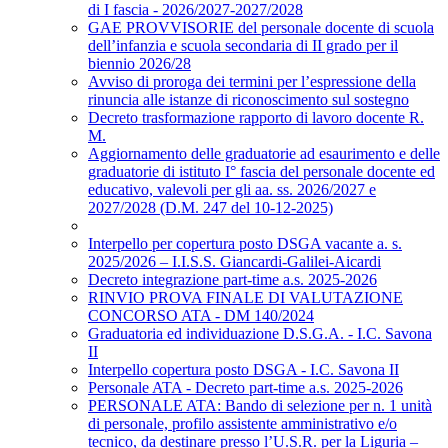
di I fascia - 2026/2027-2027/2028
GAE PROVVISORIE del personale docente di scuola
dell’infanzia e scuola secondaria di II grado per il
biennio 2026/28
Avviso di proroga dei termini per l’espressione della
rinuncia alle istanze di riconoscimento sul sostegno
Decreto trasformazione rapporto di lavoro docente R.
M.
Aggiornamento delle graduatorie ad esaurimento e delle
graduatorie di istituto I° fascia del personale docente ed
educativo, valevoli per gli aa. ss. 2026/2027 e
2027/2028 (D.M. 247 del 10-12-2025)
Interpello per copertura posto DSGA vacante a. s.
2025/2026 – I.I.S.S. Giancardi-Galilei-Aicardi
Decreto integrazione part-time a.s. 2025-2026
RINVIO PROVA FINALE DI VALUTAZIONE
CONCORSO ATA - DM 140/2024
Graduatoria ed individuazione D.S.G.A. - I.C. Savona
II
Interpello copertura posto DSGA - I.C. Savona II
Personale ATA - Decreto part-time a.s. 2025-2026
PERSONALE ATA: Bando di selezione per n. 1 unità
di personale, profilo assistente amministrativo e/o
tecnico, da destinare presso l’U.S.R. per la Liguria –