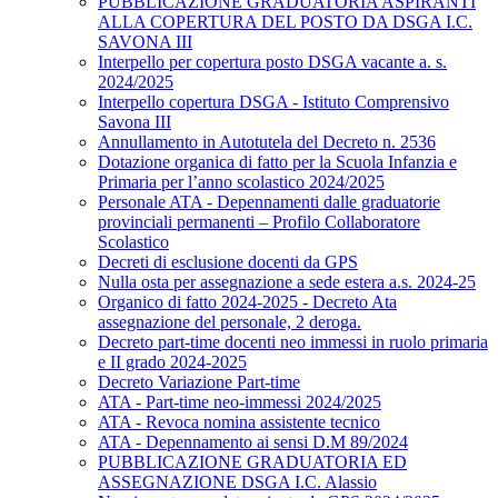
PUBBLICAZIONE GRADUATORIA ASPIRANTI
ALLA COPERTURA DEL POSTO DA DSGA I.C.
SAVONA III
Interpello per copertura posto DSGA vacante a. s.
2024/2025
Interpello copertura DSGA - Istituto Comprensivo
Savona III
Annullamento in Autotutela del Decreto n. 2536
Dotazione organica di fatto per la Scuola Infanzia e
Primaria per l’anno scolastico 2024/2025
Personale ATA - Depennamenti dalle graduatorie
provinciali permanenti – Profilo Collaboratore
Scolastico
Decreti di esclusione docenti da GPS
Nulla osta per assegnazione a sede estera a.s. 2024-25
Organico di fatto 2024-2025 - Decreto Ata
assegnazione del personale, 2 deroga.
Decreto part-time docenti neo immessi in ruolo primaria
e II grado 2024-2025
Decreto Variazione Part-time
ATA - Part-time neo-immessi 2024/2025
ATA - Revoca nomina assistente tecnico
ATA - Depennamento ai sensi D.M 89/2024
PUBBLICAZIONE GRADUATORIA ED
ASSEGNAZIONE DSGA I.C. Alassio