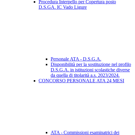
Procedura Interpello per Copertura posto
D.S.GA. IC Vado Ligure
Personale ATA - D.S.G.A.
Disponibilità per la sostituzione nel profilo
D.S.G.A. in istituzioni scolastiche diverse
da quella di titolarità a.s. 2023/2024.
CONCORSO PERSONALE ATA 24 MESI
ATA - Commissioni esaminatrici dei