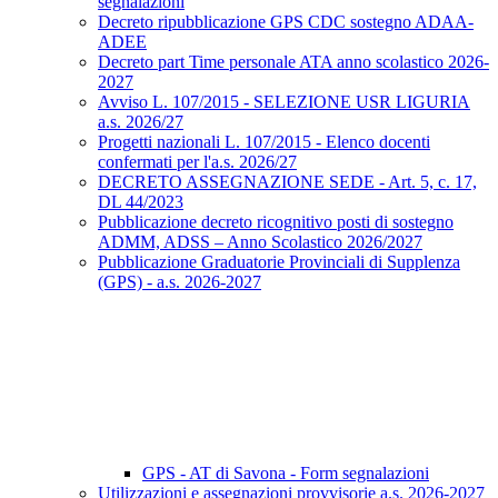
segnalazioni
Decreto ripubblicazione GPS CDC sostegno ADAA-
ADEE
Decreto part Time personale ATA anno scolastico 2026-
2027
Avviso L. 107/2015 - SELEZIONE USR LIGURIA
a.s. 2026/27
Progetti nazionali L. 107/2015 - Elenco docenti
confermati per l'a.s. 2026/27
DECRETO ASSEGNAZIONE SEDE - Art. 5, c. 17,
DL 44/2023
Pubblicazione decreto ricognitivo posti di sostegno
ADMM, ADSS – Anno Scolastico 2026/2027
Pubblicazione Graduatorie Provinciali di Supplenza
(GPS) - a.s. 2026-2027
GPS - AT di Savona - Form segnalazioni
Utilizzazioni e assegnazioni provvisorie a.s. 2026-2027