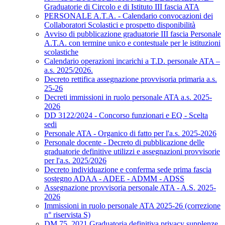
Graduatorie di Circolo e di Istituto III fascia ATA
PERSONALE A.T.A. - Calendario convocazioni dei
Collaboratori Scolastici e prospetto disponibilità
Avviso di pubblicazione graduatorie III fascia Personale
A.T.A. con termine unico e contestuale per le istituzioni
scolastiche
Calendario operazioni incarichi a T.D. personale ATA –
a.s. 2025/2026.
Decreto rettifica assegnazione provvisoria primaria a.s.
25-26
Decreti immissioni in ruolo personale ATA a.s. 2025-
2026
DD 3122/2024 - Concorso funzionari e EQ - Scelta
sedi
Personale ATA - Organico di fatto per l'a.s. 2025-2026
Personale docente - Decreto di pubblicazione delle
graduatorie definitive utilizzi e assegnazioni provvisorie
per l'a.s. 2025/2026
Decreto individuazione e conferma sede prima fascia
sostegno ADAA - ADEE - ADMM - ADSS
Assegnazione provvisoria personale ATA - A.S. 2025-
2026
Immissioni in ruolo personale ATA 2025-26 (correzione
n° riservista S)
DM 75_2021 Graduatoria definitiva privacy supplenze