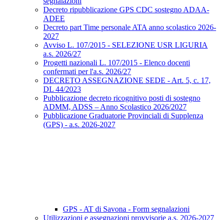
segnalazioni
Decreto ripubblicazione GPS CDC sostegno ADAA-
ADEE
Decreto part Time personale ATA anno scolastico 2026-
2027
Avviso L. 107/2015 - SELEZIONE USR LIGURIA
a.s. 2026/27
Progetti nazionali L. 107/2015 - Elenco docenti
confermati per l'a.s. 2026/27
DECRETO ASSEGNAZIONE SEDE - Art. 5, c. 17,
DL 44/2023
Pubblicazione decreto ricognitivo posti di sostegno
ADMM, ADSS – Anno Scolastico 2026/2027
Pubblicazione Graduatorie Provinciali di Supplenza
(GPS) - a.s. 2026-2027
GPS - AT di Savona - Form segnalazioni
Utilizzazioni e assegnazioni provvisorie a.s. 2026-2027