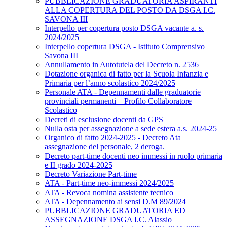
PUBBLICAZIONE GRADUATORIA ASPIRANTI
ALLA COPERTURA DEL POSTO DA DSGA I.C.
SAVONA III
Interpello per copertura posto DSGA vacante a. s.
2024/2025
Interpello copertura DSGA - Istituto Comprensivo
Savona III
Annullamento in Autotutela del Decreto n. 2536
Dotazione organica di fatto per la Scuola Infanzia e
Primaria per l’anno scolastico 2024/2025
Personale ATA - Depennamenti dalle graduatorie
provinciali permanenti – Profilo Collaboratore
Scolastico
Decreti di esclusione docenti da GPS
Nulla osta per assegnazione a sede estera a.s. 2024-25
Organico di fatto 2024-2025 - Decreto Ata
assegnazione del personale, 2 deroga.
Decreto part-time docenti neo immessi in ruolo primaria
e II grado 2024-2025
Decreto Variazione Part-time
ATA - Part-time neo-immessi 2024/2025
ATA - Revoca nomina assistente tecnico
ATA - Depennamento ai sensi D.M 89/2024
PUBBLICAZIONE GRADUATORIA ED
ASSEGNAZIONE DSGA I.C. Alassio