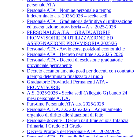
personale ATA
Personale ATA - Nomine personale a tempo
indeterminato a.s. 2025/2026 – scelta sedi
Personale ATA - Graduatoria definitiva di utilizzazione
ed assegnazione provvisoria – A.s. 2025-2026
PERSONALE A.T.A. - GRADUATORIE
PROVVISORIE DI UTILIZZAZIONE ED
ASSEGNAZIONE PROVVISORIA 2025/26
Personale ATA - Avvio corsi posizioni economiche
Personale ATA - Decreto part-time a.s. 2025-2026
Personale ATA - Decreti di esclusione graduatorie
provinciale permanente
Decreto accantonamento posti per docenti con contratto
a tempo determinato finalizzato al ruolo
Graduatorie Provinciali Permanenti ATA -
PROVVISORIE
A.S. 2025/2026 - Scelta sedi (Allegato G) bando 24
mesi personale A.T.A.
Part-time Personale ATA a.s. 2025/2026
Personale A.T.A. a.s. 2025/2026 – Adeguamento
organico di diritto alle situazioni di fatto
Personale docente - Decreti part-time scuola Infanzia,
Primaria, I Grado e II Grado
Decreto Proroga del Personale ATA - 2024/2025
Personale ATA - Disponibilità posti dopo i trasferimenti