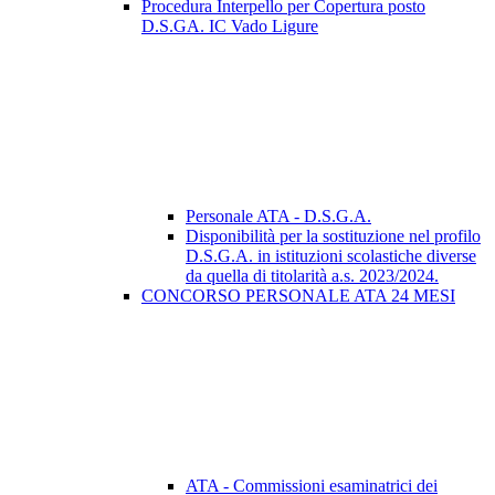
Procedura Interpello per Copertura posto
D.S.GA. IC Vado Ligure
Personale ATA - D.S.G.A.
Disponibilità per la sostituzione nel profilo
D.S.G.A. in istituzioni scolastiche diverse
da quella di titolarità a.s. 2023/2024.
CONCORSO PERSONALE ATA 24 MESI
ATA - Commissioni esaminatrici dei