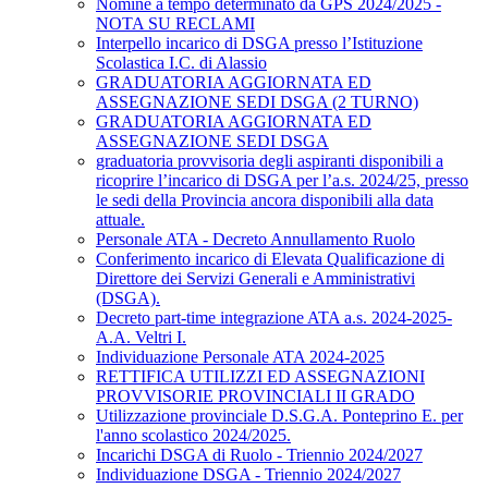
Nomine a tempo determinato da GPS 2024/2025 -
NOTA SU RECLAMI
Interpello incarico di DSGA presso l’Istituzione
Scolastica I.C. di Alassio
GRADUATORIA AGGIORNATA ED
ASSEGNAZIONE SEDI DSGA (2 TURNO)
GRADUATORIA AGGIORNATA ED
ASSEGNAZIONE SEDI DSGA
graduatoria provvisoria degli aspiranti disponibili a
ricoprire l’incarico di DSGA per l’a.s. 2024/25, presso
le sedi della Provincia ancora disponibili alla data
attuale.
Personale ATA - Decreto Annullamento Ruolo
Conferimento incarico di Elevata Qualificazione di
Direttore dei Servizi Generali e Amministrativi
(DSGA).
Decreto part-time integrazione ATA a.s. 2024-2025-
A.A. Veltri I.
Individuazione Personale ATA 2024-2025
RETTIFICA UTILIZZI ED ASSEGNAZIONI
PROVVISORIE PROVINCIALI II GRADO
Utilizzazione provinciale D.S.G.A. Ponteprino E. per
l'anno scolastico 2024/2025.
Incarichi DSGA di Ruolo - Triennio 2024/2027
Individuazione DSGA - Triennio 2024/2027