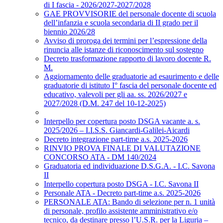
di I fascia - 2026/2027-2027/2028
GAE PROVVISORIE del personale docente di scuola
dell’infanzia e scuola secondaria di II grado per il
biennio 2026/28
Avviso di proroga dei termini per l’espressione della
rinuncia alle istanze di riconoscimento sul sostegno
Decreto trasformazione rapporto di lavoro docente R.
M.
Aggiornamento delle graduatorie ad esaurimento e delle
graduatorie di istituto I° fascia del personale docente ed
educativo, valevoli per gli aa. ss. 2026/2027 e
2027/2028 (D.M. 247 del 10-12-2025)
Interpello per copertura posto DSGA vacante a. s.
2025/2026 – I.I.S.S. Giancardi-Galilei-Aicardi
Decreto integrazione part-time a.s. 2025-2026
RINVIO PROVA FINALE DI VALUTAZIONE
CONCORSO ATA - DM 140/2024
Graduatoria ed individuazione D.S.G.A. - I.C. Savona
II
Interpello copertura posto DSGA - I.C. Savona II
Personale ATA - Decreto part-time a.s. 2025-2026
PERSONALE ATA: Bando di selezione per n. 1 unità
di personale, profilo assistente amministrativo e/o
tecnico, da destinare presso l’U.S.R. per la Liguria –