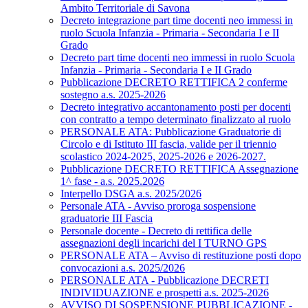
Ambito Territoriale di Savona
Decreto integrazione part time docenti neo immessi in
ruolo Scuola Infanzia - Primaria - Secondaria I e II
Grado
Decreto part time docenti neo immessi in ruolo Scuola
Infanzia - Primaria - Secondaria I e II Grado
Pubblicazione DECRETO RETTIFICA 2 conferme
sostegno a.s. 2025-2026
Decreto integrativo accantonamento posti per docenti
con contratto a tempo determinato finalizzato al ruolo
PERSONALE ATA: Pubblicazione Graduatorie di
Circolo e di Istituto III fascia, valide per il triennio
scolastico 2024-2025, 2025-2026 e 2026-2027.
Pubblicazione DECRETO RETTIFICA Assegnazione
1^ fase - a.s. 2025.2026
Interpello DSGA a.s. 2025/2026
Personale ATA - Avviso proroga sospensione
graduatorie III Fascia
Personale docente - Decreto di rettifica delle
assegnazioni degli incarichi del I TURNO GPS
PERSONALE ATA – Avviso di restituzione posti dopo
convocazioni a.s. 2025/2026
PERSONALE ATA - Pubblicazione DECRETI
INDIVIDUAZIONE e prospetti a.s. 2025-2026
AVVISO DI SOSPENSIONE PUBBLICAZIONE -