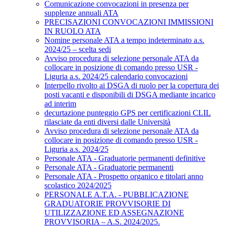
Comunicazione convocazioni in presenza per
supplenze annuali ATA
PRECISAZIONI CONVOCAZIONI IMMISSIONI
IN RUOLO ATA
Nomine personale ATA a tempo indeterminato a.s.
2024/25 – scelta sedi
Avviso procedura di selezione personale ATA da
collocare in posizione di comando presso USR -
Liguria a.s. 2024/25 calendario convocazioni
Interpello rivolto ai DSGA di ruolo per la copertura dei
posti vacanti e disponibili di DSGA mediante incarico
ad interim
decurtazione punteggio GPS per certificazioni CLIL
rilasciate da enti diversi dalle Università
Avviso procedura di selezione personale ATA da
collocare in posizione di comando presso USR -
Liguria a.s. 2024/25
Personale ATA - Graduatorie permanenti definitive
Personale ATA - Graduatorie permanenti
Personale ATA - Prospetto organico e titolari anno
scolastico 2024/2025
PERSONALE A.T.A. - PUBBLICAZIONE
GRADUATORIE PROVVISORIE DI
UTILIZZAZIONE ED ASSEGNAZIONE
PROVVISORIA – A.S. 2024/2025.