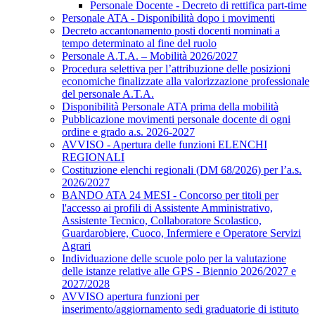
Personale Docente - Decreto di rettifica part-time
Personale ATA - Disponibilità dopo i movimenti
Decreto accantonamento posti docenti nominati a
tempo determinato al fine del ruolo
Personale A.T.A. – Mobilità 2026/2027
Procedura selettiva per l’attribuzione delle posizioni
economiche finalizzate alla valorizzazione professionale
del personale A.T.A.
Disponibilità Personale ATA prima della mobilità
Pubblicazione movimenti personale docente di ogni
ordine e grado a.s. 2026-2027
AVVISO - Apertura delle funzioni ELENCHI
REGIONALI
Costituzione elenchi regionali (DM 68/2026) per l’a.s.
2026/2027
BANDO ATA 24 MESI - Concorso per titoli per
l'accesso ai profili di Assistente Amministrativo,
Assistente Tecnico, Collaboratore Scolastico,
Guardarobiere, Cuoco, Infermiere e Operatore Servizi
Agrari
Individuazione delle scuole polo per la valutazione
delle istanze relative alle GPS - Biennio 2026/2027 e
2027/2028
AVVISO apertura funzioni per
inserimento/aggiornamento sedi graduatorie di istituto