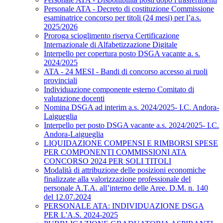
Personale ATA - Decreto di costituzione Commissione
esaminatrice concorso per titoli (24 mesi) per l’a.s.
2025/2026
Proroga scioglimento riserva Certificazione
Internazionale di Alfabetizzazione Digitale
Interpello per copertura posto DSGA vacante a. s.
2024/2025
ATA - 24 MESI - Bandi di concorso accesso ai ruoli
provinciali
Individuazione componente esterno Comitato di
valutazione docenti
Nomina DSGA ad interim a.s. 2024/2025- I.C. Andora-
Laigueglia
Interpello per posto DSGA vacante a.s. 2024/2025- I.C.
Andora-Laigueglia
LIQUIDAZIONE COMPENSI E RIMBORSI SPESE
PER COMPONENTI COMMISSIONI ATA
CONCORSO 2024 PER SOLI TITOLI
Modalità di attribuzione delle posizioni economiche
finalizzate alla valorizzazione professionale del
personale A.T.A. all’interno delle Aree. D.M. n. 140
del 12.07.2024
PERSONALE ATA: INDIVIDUAZIONE DSGA
PER L'A.S. 2024-2025