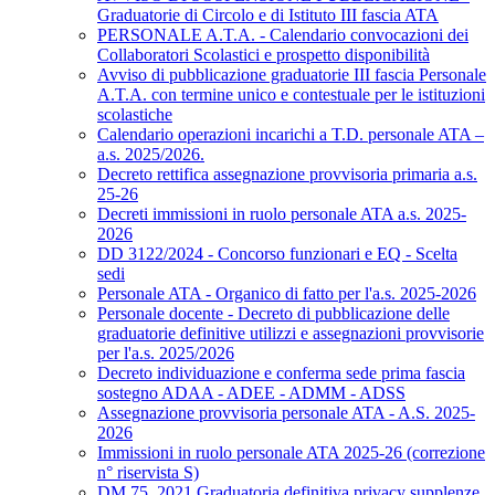
Graduatorie di Circolo e di Istituto III fascia ATA
PERSONALE A.T.A. - Calendario convocazioni dei
Collaboratori Scolastici e prospetto disponibilità
Avviso di pubblicazione graduatorie III fascia Personale
A.T.A. con termine unico e contestuale per le istituzioni
scolastiche
Calendario operazioni incarichi a T.D. personale ATA –
a.s. 2025/2026.
Decreto rettifica assegnazione provvisoria primaria a.s.
25-26
Decreti immissioni in ruolo personale ATA a.s. 2025-
2026
DD 3122/2024 - Concorso funzionari e EQ - Scelta
sedi
Personale ATA - Organico di fatto per l'a.s. 2025-2026
Personale docente - Decreto di pubblicazione delle
graduatorie definitive utilizzi e assegnazioni provvisorie
per l'a.s. 2025/2026
Decreto individuazione e conferma sede prima fascia
sostegno ADAA - ADEE - ADMM - ADSS
Assegnazione provvisoria personale ATA - A.S. 2025-
2026
Immissioni in ruolo personale ATA 2025-26 (correzione
n° riservista S)
DM 75_2021 Graduatoria definitiva privacy supplenze