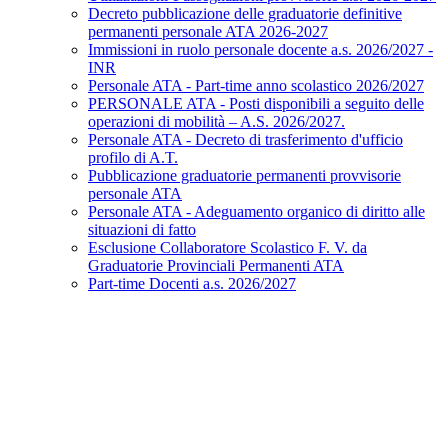
Decreto pubblicazione delle graduatorie definitive
permanenti personale ATA 2026-2027
Immissioni in ruolo personale docente a.s. 2026/2027 -
INR
Personale ATA - Part-time anno scolastico 2026/2027
PERSONALE ATA - Posti disponibili a seguito delle
operazioni di mobilità – A.S. 2026/2027.
Personale ATA - Decreto di trasferimento d'ufficio
profilo di A.T.
Pubblicazione graduatorie permanenti provvisorie
personale ATA
Personale ATA - Adeguamento organico di diritto alle
situazioni di fatto
Esclusione Collaboratore Scolastico F. V. da
Graduatorie Provinciali Permanenti ATA
Part-time Docenti a.s. 2026/2027