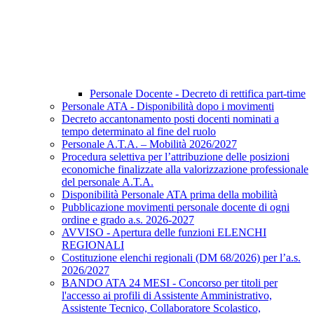
Personale Docente - Decreto di rettifica part-time
Personale ATA - Disponibilità dopo i movimenti
Decreto accantonamento posti docenti nominati a
tempo determinato al fine del ruolo
Personale A.T.A. – Mobilità 2026/2027
Procedura selettiva per l’attribuzione delle posizioni
economiche finalizzate alla valorizzazione professionale
del personale A.T.A.
Disponibilità Personale ATA prima della mobilità
Pubblicazione movimenti personale docente di ogni
ordine e grado a.s. 2026-2027
AVVISO - Apertura delle funzioni ELENCHI
REGIONALI
Costituzione elenchi regionali (DM 68/2026) per l’a.s.
2026/2027
BANDO ATA 24 MESI - Concorso per titoli per
l'accesso ai profili di Assistente Amministrativo,
Assistente Tecnico, Collaboratore Scolastico,