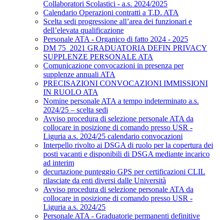
Collaboratori Scolastici - a.s. 2024/2025
Calendario Operazioni contratti a T.D. ATA
Scelta sedi progressione all’area dei funzionari e
dell’elevata qualificazione
Personale ATA - Organico di fatto 2024 - 2025
DM 75_2021 GRADUATORIA DEFIN PRIVACY
SUPPLENZE PERSONALE ATA
Comunicazione convocazioni in presenza per
supplenze annuali ATA
PRECISAZIONI CONVOCAZIONI IMMISSIONI
IN RUOLO ATA
Nomine personale ATA a tempo indeterminato a.s.
2024/25 – scelta sedi
Avviso procedura di selezione personale ATA da
collocare in posizione di comando presso USR -
Liguria a.s. 2024/25 calendario convocazioni
Interpello rivolto ai DSGA di ruolo per la copertura dei
posti vacanti e disponibili di DSGA mediante incarico
ad interim
decurtazione punteggio GPS per certificazioni CLIL
rilasciate da enti diversi dalle Università
Avviso procedura di selezione personale ATA da
collocare in posizione di comando presso USR -
Liguria a.s. 2024/25
Personale ATA - Graduatorie permanenti definitive