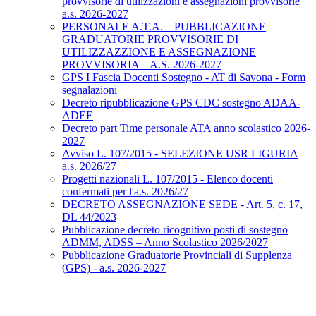
provvisorie di utilizzazioni e assegnazioni provvisorie
a.s. 2026-2027
PERSONALE A.T.A. – PUBBLICAZIONE
GRADUATORIE PROVVISORIE DI
UTILIZZAZZIONE E ASSEGNAZIONE
PROVVISORIA – A.S. 2026-2027
GPS I Fascia Docenti Sostegno - AT di Savona - Form
segnalazioni
Decreto ripubblicazione GPS CDC sostegno ADAA-
ADEE
Decreto part Time personale ATA anno scolastico 2026-
2027
Avviso L. 107/2015 - SELEZIONE USR LIGURIA
a.s. 2026/27
Progetti nazionali L. 107/2015 - Elenco docenti
confermati per l'a.s. 2026/27
DECRETO ASSEGNAZIONE SEDE - Art. 5, c. 17,
DL 44/2023
Pubblicazione decreto ricognitivo posti di sostegno
ADMM, ADSS – Anno Scolastico 2026/2027
Pubblicazione Graduatorie Provinciali di Supplenza
(GPS) - a.s. 2026-2027