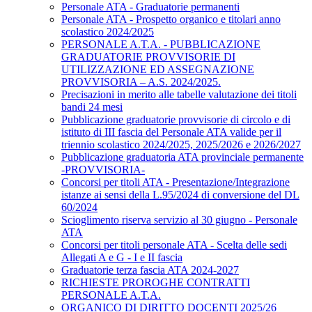
Personale ATA - Graduatorie permanenti
Personale ATA - Prospetto organico e titolari anno
scolastico 2024/2025
PERSONALE A.T.A. - PUBBLICAZIONE
GRADUATORIE PROVVISORIE DI
UTILIZZAZIONE ED ASSEGNAZIONE
PROVVISORIA – A.S. 2024/2025.
Precisazioni in merito alle tabelle valutazione dei titoli
bandi 24 mesi
Pubblicazione graduatorie provvisorie di circolo e di
istituto di III fascia del Personale ATA valide per il
triennio scolastico 2024/2025, 2025/2026 e 2026/2027
Pubblicazione graduatoria ATA provinciale permanente
-PROVVISORIA-
Concorsi per titoli ATA - Presentazione/Integrazione
istanze ai sensi della L.95/2024 di conversione del DL
60/2024
Scioglimento riserva servizio al 30 giugno - Personale
ATA
Concorsi per titoli personale ATA - Scelta delle sedi
Allegati A e G - I e II fascia
Graduatorie terza fascia ATA 2024-2027
RICHIESTE PROROGHE CONTRATTI
PERSONALE A.T.A.
ORGANICO DI DIRITTO DOCENTI 2025/26