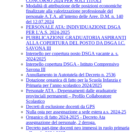
CONCORSO 2024 PER SOLI TITOLI
Modalità di attribuzione delle posizioni economiche
finalizzate alla valorizzazione professionale del
personale A.T.A. all’interno delle Aree. D.M. n. 140
del 12.07.2024
PERSONALE ATA: INDIVIDUAZIONE DSGA
PER L'A.S. 2024-2025
PUBBLICAZIONE GRADUATORIA ASPIRANTI
ALLA COPERTURA DEL POSTO DA DSGA I.C.
SAVONA III
Interpello per copertura posto DSGA vacante a. s.
2024/2025
Interpello copertura DSGA - Istituto Comprensivo
Savona III
Annullamento in Autotutela del Decreto n. 2536
Dotazione organica di fatto per la Scuola Infanzia e
Primaria per l’anno scolastico 2024/2025
Personale ATA - Depennamenti dalle graduatorie
provinciali permanenti – Profilo Collaboratore
Scolastico
Decreti di esclusione docenti da GPS
Nulla osta per assegnazione a sede estera a.s. 2024-25
Organico di fatto 2024-2025 - Decreto Ata
assegnazione del personale, 2 deroga.
Decreto part-time docenti neo immessi in ruolo primaria