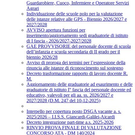
Guardarobiere, Cuoco, Infermiere e Operatore Servizi
Agrari
Individuazione delle scuole polo per la valutazione
delle istanze relative alle GPS - Biennio 2026/2027 e
2027/2028
AVVISO apertura funzioni per
inserimento/aggiornamento sedi graduatorie di istituto
di I fascia - 2026/2027-2027/2028
GAE PROVVISORIE del personale docente di scuola
dell’infanzia e scuola secondaria di II grado per il
biennio 2026/28
Avviso di proroga dei termini per l’espressione della
rinuncia alle istanze di riconoscimento sul sostegno
Decreto trasformazione rapporto di lavoro docente R.
M.
Aggiornamento delle graduatorie ad esaurimento e delle
graduatorie di istituto I° fascia del personale docente ed
educativo, valevoli per gli aa. ss. 2026/2027 e
2027/2028 (D.M. 247 del 10-12-2025)
Interpello per copertura posto DSGA vacante a. s.
2025/2026 – I.I.S.S. Giancardi-Galilei-Aicardi
Decreto integrazione part-time a.s. 2025-2026
RINVIO PROVA FINALE DI VALUTAZIONE
CONCORSO ATA - DM 140/2024