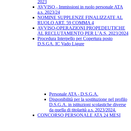
2023
AVVISO - Immissioni in ruolo personale ATA
a.s. 2023/24
NOMINE SUPPLENZE FINALIZZATE AL
RUOLO ART. 59 COMMA 4
AVVISO-OPERAZIONI PROPEDEUTICHE
AL RECLUTAMENTO PER L’A.S. 2023/2024
Procedura Interpello per Copertura posto
D.S.GA. IC Vado Ligure
Personale ATA - D.S.G.A.
Disponibilità per la sostituzione nel profilo
D.S.G.A. in istituzioni scolastiche diverse
da quella di titolarità a.s. 2023/2024.
CONCORSO PERSONALE ATA 24 MESI