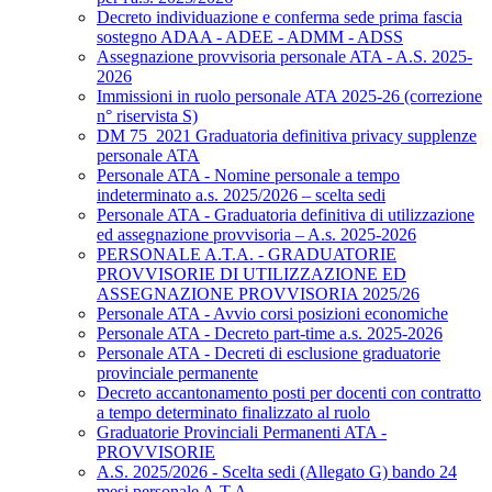
Decreto individuazione e conferma sede prima fascia
sostegno ADAA - ADEE - ADMM - ADSS
Assegnazione provvisoria personale ATA - A.S. 2025-
2026
Immissioni in ruolo personale ATA 2025-26 (correzione
n° riservista S)
DM 75_2021 Graduatoria definitiva privacy supplenze
personale ATA
Personale ATA - Nomine personale a tempo
indeterminato a.s. 2025/2026 – scelta sedi
Personale ATA - Graduatoria definitiva di utilizzazione
ed assegnazione provvisoria – A.s. 2025-2026
PERSONALE A.T.A. - GRADUATORIE
PROVVISORIE DI UTILIZZAZIONE ED
ASSEGNAZIONE PROVVISORIA 2025/26
Personale ATA - Avvio corsi posizioni economiche
Personale ATA - Decreto part-time a.s. 2025-2026
Personale ATA - Decreti di esclusione graduatorie
provinciale permanente
Decreto accantonamento posti per docenti con contratto
a tempo determinato finalizzato al ruolo
Graduatorie Provinciali Permanenti ATA -
PROVVISORIE
A.S. 2025/2026 - Scelta sedi (Allegato G) bando 24
mesi personale A.T.A.