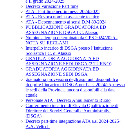
e II grado 2024-2025
Decreto Variazione Part-time
ATA - Part-time neo-immessi 2024/2025
ATA - Revoca nomina assistente tecnico
ATA - Depennamento ai sensi D.M 89/2024
PUBBLICAZIONE GRADUATORIA ED
ASSEGNAZIONE DSGA I.C. Alassio
Nomine a tempo determinato da GPS 2024/2025 -
NOTA SU RECLAMI
Interpello incarico di DSGA presso l’Istituzione
Scolastica I.C. di Alassio
GRADUATORIA AGGIORNATA ED
ASSEGNAZIONE SEDI DSGA (2 TURNO)
GRADUATORIA AGGIORNATA ED
ASSEGNAZIONE SEDI DSGA
graduatoria provvisoria degli aspiranti disponibili a
ricoprire l’incarico di DSGA per l’a.s. 2024/25, presso
le sedi della Provincia ancora disponibili alla data
attuale.
Personale ATA - Decreto Annullamento Ruolo
Conferimento incarico di Elevata Qualificazione di
Direttore dei Servizi Generali e Amministrativi
(DSGA).
Decreto part-time integrazione ATA a.s. 2024-2025-
A.A. Veltri I.