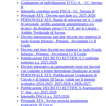
Graduatoria ed individuazione D.S.G.A. - I.C. Savona
II
Interpello copertura posto DSGA - I.C. Savona II
Personale ATA - Decreto part-time a.s. 2025-2026
PERSONALE ATA: Bando di selezione per n. 1 unità
di personale, profilo assistente amministrativo e/o
tecnico, da destinare presso l’U.S.R. per la Liguria –
Ambito Territoriale di Savona
Decreto integrazione part time docenti neo immessi in
ruolo Scuola Infanzia - Primaria - Secondaria I e II
Grado
Decreto part time docenti neo immessi in ruolo Scuola
Infanzia - Primaria - Secondaria I e II Grado
Pubblicazione DECRETO RETTIFICA 2 conferme
sostegno a.s. 2025-2026
Decreto integrativo accantonamento posti per docenti
con contratto a tempo determinato finalizzato al ruolo
PERSONALE ATA: Pubblicazione Graduatorie di
Circolo e di Istituto III fascia, valide per il triennio
scolastico 2024-2025, 2025-2026 e 2026-2027.
Pubblicazione DECRETO RETTIFICA Assegnazione
1^ fase - a.s. 2025.2026
Interpello DSGA a.s. 2025/2026
Personale ATA - Avviso proroga sospensione
graduatorie III Fascia