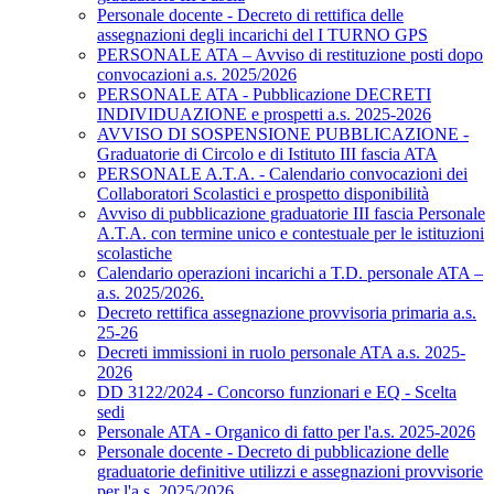
Personale docente - Decreto di rettifica delle
assegnazioni degli incarichi del I TURNO GPS
PERSONALE ATA – Avviso di restituzione posti dopo
convocazioni a.s. 2025/2026
PERSONALE ATA - Pubblicazione DECRETI
INDIVIDUAZIONE e prospetti a.s. 2025-2026
AVVISO DI SOSPENSIONE PUBBLICAZIONE -
Graduatorie di Circolo e di Istituto III fascia ATA
PERSONALE A.T.A. - Calendario convocazioni dei
Collaboratori Scolastici e prospetto disponibilità
Avviso di pubblicazione graduatorie III fascia Personale
A.T.A. con termine unico e contestuale per le istituzioni
scolastiche
Calendario operazioni incarichi a T.D. personale ATA –
a.s. 2025/2026.
Decreto rettifica assegnazione provvisoria primaria a.s.
25-26
Decreti immissioni in ruolo personale ATA a.s. 2025-
2026
DD 3122/2024 - Concorso funzionari e EQ - Scelta
sedi
Personale ATA - Organico di fatto per l'a.s. 2025-2026
Personale docente - Decreto di pubblicazione delle
graduatorie definitive utilizzi e assegnazioni provvisorie
per l'a.s. 2025/2026