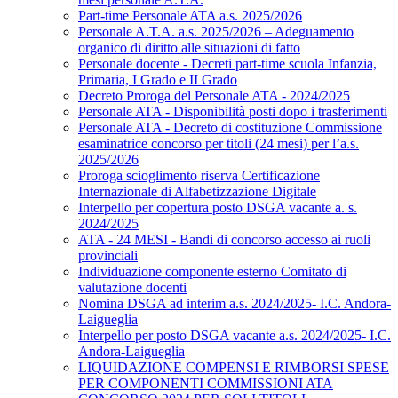
Part-time Personale ATA a.s. 2025/2026
Personale A.T.A. a.s. 2025/2026 – Adeguamento
organico di diritto alle situazioni di fatto
Personale docente - Decreti part-time scuola Infanzia,
Primaria, I Grado e II Grado
Decreto Proroga del Personale ATA - 2024/2025
Personale ATA - Disponibilità posti dopo i trasferimenti
Personale ATA - Decreto di costituzione Commissione
esaminatrice concorso per titoli (24 mesi) per l’a.s.
2025/2026
Proroga scioglimento riserva Certificazione
Internazionale di Alfabetizzazione Digitale
Interpello per copertura posto DSGA vacante a. s.
2024/2025
ATA - 24 MESI - Bandi di concorso accesso ai ruoli
provinciali
Individuazione componente esterno Comitato di
valutazione docenti
Nomina DSGA ad interim a.s. 2024/2025- I.C. Andora-
Laigueglia
Interpello per posto DSGA vacante a.s. 2024/2025- I.C.
Andora-Laigueglia
LIQUIDAZIONE COMPENSI E RIMBORSI SPESE
PER COMPONENTI COMMISSIONI ATA