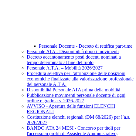
Personale Docente - Decreto di rettifica part-time
Personale ATA - Disponibilità dopo i movimenti
Decreto accantonamento posti docenti nominati a
tempo determinato al fine del ruolo
Personale A.T.A. – Mobilità 2026/2027
Procedura selettiva per l’attribuzione delle posizioni
economiche finalizzate alla valorizzazione professionale
del personale A.T.A.
Disponibilità Personale ATA prima della mobilità
Pubblicazione movimenti personale docente di ogni
ordine e grado a.s. 2026-2027
AVVISO - Apertura delle funzioni ELENCHI
REGIONALI
Costituzione elenchi regionali (DM 68/2026) per l’a.s.
2026/2027
BANDO ATA 24 MESI - Concorso per titoli per
l'accesso ai profili di Assistente Amministrativo,