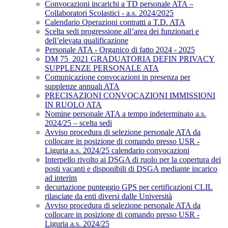
Convocazioni incarichi a TD personale ATA –
Collaboratori Scolastici - a.s. 2024/2025
Calendario Operazioni contratti a T.D. ATA
Scelta sedi progressione all’area dei funzionari e
dell’elevata qualificazione
Personale ATA - Organico di fatto 2024 - 2025
DM 75_2021 GRADUATORIA DEFIN PRIVACY
SUPPLENZE PERSONALE ATA
Comunicazione convocazioni in presenza per
supplenze annuali ATA
PRECISAZIONI CONVOCAZIONI IMMISSIONI
IN RUOLO ATA
Nomine personale ATA a tempo indeterminato a.s.
2024/25 – scelta sedi
Avviso procedura di selezione personale ATA da
collocare in posizione di comando presso USR -
Liguria a.s. 2024/25 calendario convocazioni
Interpello rivolto ai DSGA di ruolo per la copertura dei
posti vacanti e disponibili di DSGA mediante incarico
ad interim
decurtazione punteggio GPS per certificazioni CLIL
rilasciate da enti diversi dalle Università
Avviso procedura di selezione personale ATA da
collocare in posizione di comando presso USR -
Liguria a.s. 2024/25