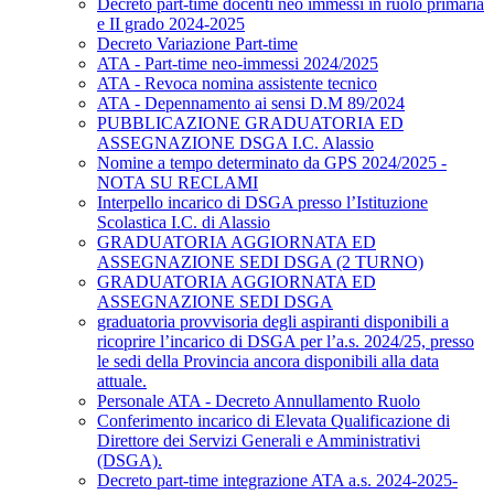
Decreto part-time docenti neo immessi in ruolo primaria
e II grado 2024-2025
Decreto Variazione Part-time
ATA - Part-time neo-immessi 2024/2025
ATA - Revoca nomina assistente tecnico
ATA - Depennamento ai sensi D.M 89/2024
PUBBLICAZIONE GRADUATORIA ED
ASSEGNAZIONE DSGA I.C. Alassio
Nomine a tempo determinato da GPS 2024/2025 -
NOTA SU RECLAMI
Interpello incarico di DSGA presso l’Istituzione
Scolastica I.C. di Alassio
GRADUATORIA AGGIORNATA ED
ASSEGNAZIONE SEDI DSGA (2 TURNO)
GRADUATORIA AGGIORNATA ED
ASSEGNAZIONE SEDI DSGA
graduatoria provvisoria degli aspiranti disponibili a
ricoprire l’incarico di DSGA per l’a.s. 2024/25, presso
le sedi della Provincia ancora disponibili alla data
attuale.
Personale ATA - Decreto Annullamento Ruolo
Conferimento incarico di Elevata Qualificazione di
Direttore dei Servizi Generali e Amministrativi
(DSGA).
Decreto part-time integrazione ATA a.s. 2024-2025-