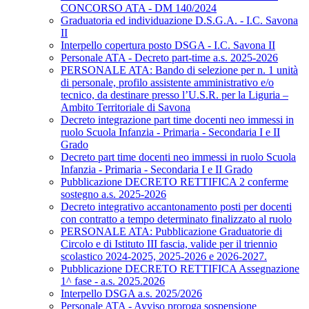
CONCORSO ATA - DM 140/2024
Graduatoria ed individuazione D.S.G.A. - I.C. Savona
II
Interpello copertura posto DSGA - I.C. Savona II
Personale ATA - Decreto part-time a.s. 2025-2026
PERSONALE ATA: Bando di selezione per n. 1 unità
di personale, profilo assistente amministrativo e/o
tecnico, da destinare presso l’U.S.R. per la Liguria –
Ambito Territoriale di Savona
Decreto integrazione part time docenti neo immessi in
ruolo Scuola Infanzia - Primaria - Secondaria I e II
Grado
Decreto part time docenti neo immessi in ruolo Scuola
Infanzia - Primaria - Secondaria I e II Grado
Pubblicazione DECRETO RETTIFICA 2 conferme
sostegno a.s. 2025-2026
Decreto integrativo accantonamento posti per docenti
con contratto a tempo determinato finalizzato al ruolo
PERSONALE ATA: Pubblicazione Graduatorie di
Circolo e di Istituto III fascia, valide per il triennio
scolastico 2024-2025, 2025-2026 e 2026-2027.
Pubblicazione DECRETO RETTIFICA Assegnazione
1^ fase - a.s. 2025.2026
Interpello DSGA a.s. 2025/2026
Personale ATA - Avviso proroga sospensione