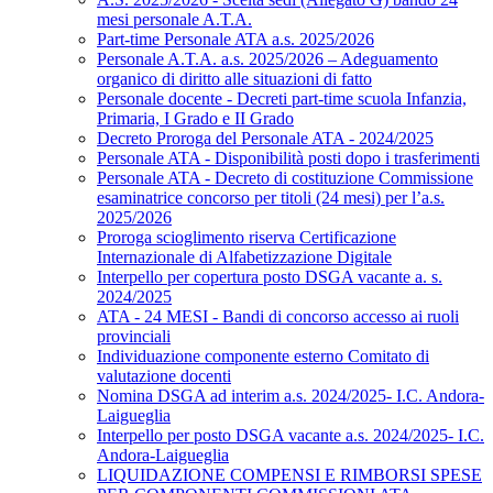
mesi personale A.T.A.
Part-time Personale ATA a.s. 2025/2026
Personale A.T.A. a.s. 2025/2026 – Adeguamento
organico di diritto alle situazioni di fatto
Personale docente - Decreti part-time scuola Infanzia,
Primaria, I Grado e II Grado
Decreto Proroga del Personale ATA - 2024/2025
Personale ATA - Disponibilità posti dopo i trasferimenti
Personale ATA - Decreto di costituzione Commissione
esaminatrice concorso per titoli (24 mesi) per l’a.s.
2025/2026
Proroga scioglimento riserva Certificazione
Internazionale di Alfabetizzazione Digitale
Interpello per copertura posto DSGA vacante a. s.
2024/2025
ATA - 24 MESI - Bandi di concorso accesso ai ruoli
provinciali
Individuazione componente esterno Comitato di
valutazione docenti
Nomina DSGA ad interim a.s. 2024/2025- I.C. Andora-
Laigueglia
Interpello per posto DSGA vacante a.s. 2024/2025- I.C.
Andora-Laigueglia
LIQUIDAZIONE COMPENSI E RIMBORSI SPESE