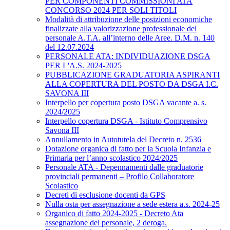
PER COMPONENTI COMMISSIONI ATA
CONCORSO 2024 PER SOLI TITOLI
Modalità di attribuzione delle posizioni economiche
finalizzate alla valorizzazione professionale del
personale A.T.A. all’interno delle Aree. D.M. n. 140
del 12.07.2024
PERSONALE ATA: INDIVIDUAZIONE DSGA
PER L'A.S. 2024-2025
PUBBLICAZIONE GRADUATORIA ASPIRANTI
ALLA COPERTURA DEL POSTO DA DSGA I.C.
SAVONA III
Interpello per copertura posto DSGA vacante a. s.
2024/2025
Interpello copertura DSGA - Istituto Comprensivo
Savona III
Annullamento in Autotutela del Decreto n. 2536
Dotazione organica di fatto per la Scuola Infanzia e
Primaria per l’anno scolastico 2024/2025
Personale ATA - Depennamenti dalle graduatorie
provinciali permanenti – Profilo Collaboratore
Scolastico
Decreti di esclusione docenti da GPS
Nulla osta per assegnazione a sede estera a.s. 2024-25
Organico di fatto 2024-2025 - Decreto Ata
assegnazione del personale, 2 deroga.