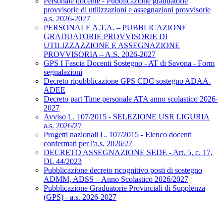
Personale docente - Pubblicazione graduatorie
provvisorie di utilizzazioni e assegnazioni provvisorie
a.s. 2026-2027
PERSONALE A.T.A. – PUBBLICAZIONE
GRADUATORIE PROVVISORIE DI
UTILIZZAZZIONE E ASSEGNAZIONE
PROVVISORIA – A.S. 2026-2027
GPS I Fascia Docenti Sostegno - AT di Savona - Form
segnalazioni
Decreto ripubblicazione GPS CDC sostegno ADAA-
ADEE
Decreto part Time personale ATA anno scolastico 2026-
2027
Avviso L. 107/2015 - SELEZIONE USR LIGURIA
a.s. 2026/27
Progetti nazionali L. 107/2015 - Elenco docenti
confermati per l'a.s. 2026/27
DECRETO ASSEGNAZIONE SEDE - Art. 5, c. 17,
DL 44/2023
Pubblicazione decreto ricognitivo posti di sostegno
ADMM, ADSS – Anno Scolastico 2026/2027
Pubblicazione Graduatorie Provinciali di Supplenza
(GPS) - a.s. 2026-2027