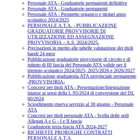
Personale ATA - Graduatorie permanenti definitive
Personale ATA - Graduatorie permanenti
Personale ATA - Prospetto organico e titolari anno
scolastico 2024/2025
PERSONALE A.T.A. - PUBBLICAZIONE
GRADUATORIE PROVVISORIE DI
UTILIZZAZIONE ED ASSEGNAZIONE
PROVVISORIA – A.S. 2024/2025.
Precisazioni in merito alle tabelle valutazione dei titoli
bandi 24 mesi
Pubblicazione graduatorie provvisorie di circolo e di
istituto di III fascia del Personale ATA valide per il
triennio scolastico 2024/2025, 2025/2026 e 2026/2027
Pubblicazione graduatoria ATA provinciale permanente
-PROVVISORIA-
Concorsi per titoli ATA - Presentazione/Integrazione
istanze ai sensi della L.95/2024 di conversione del DL
60/2024
Scioglimento riserva servizio al 30 giugno - Personale
ATA
Concorsi per titoli personale ATA - Scelta delle sedi
Allegati A e G - I e II fascia
Graduatorie terza fascia ATA 2024-2027
RICHIESTE PROROGHE CONTRATTI
PERSONALE A.T.A.