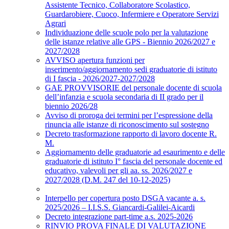
Assistente Tecnico, Collaboratore Scolastico,
Guardarobiere, Cuoco, Infermiere e Operatore Servizi
Agrari
Individuazione delle scuole polo per la valutazione
delle istanze relative alle GPS - Biennio 2026/2027 e
2027/2028
AVVISO apertura funzioni per
inserimento/aggiornamento sedi graduatorie di istituto
di I fascia - 2026/2027-2027/2028
GAE PROVVISORIE del personale docente di scuola
dell’infanzia e scuola secondaria di II grado per il
biennio 2026/28
Avviso di proroga dei termini per l’espressione della
rinuncia alle istanze di riconoscimento sul sostegno
Decreto trasformazione rapporto di lavoro docente R.
M.
Aggiornamento delle graduatorie ad esaurimento e delle
graduatorie di istituto I° fascia del personale docente ed
educativo, valevoli per gli aa. ss. 2026/2027 e
2027/2028 (D.M. 247 del 10-12-2025)
Interpello per copertura posto DSGA vacante a. s.
2025/2026 – I.I.S.S. Giancardi-Galilei-Aicardi
Decreto integrazione part-time a.s. 2025-2026
RINVIO PROVA FINALE DI VALUTAZIONE