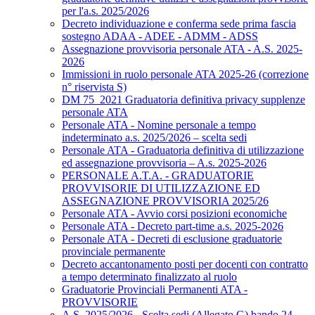
per l'a.s. 2025/2026
Decreto individuazione e conferma sede prima fascia
sostegno ADAA - ADEE - ADMM - ADSS
Assegnazione provvisoria personale ATA - A.S. 2025-
2026
Immissioni in ruolo personale ATA 2025-26 (correzione
n° riservista S)
DM 75_2021 Graduatoria definitiva privacy supplenze
personale ATA
Personale ATA - Nomine personale a tempo
indeterminato a.s. 2025/2026 – scelta sedi
Personale ATA - Graduatoria definitiva di utilizzazione
ed assegnazione provvisoria – A.s. 2025-2026
PERSONALE A.T.A. - GRADUATORIE
PROVVISORIE DI UTILIZZAZIONE ED
ASSEGNAZIONE PROVVISORIA 2025/26
Personale ATA - Avvio corsi posizioni economiche
Personale ATA - Decreto part-time a.s. 2025-2026
Personale ATA - Decreti di esclusione graduatorie
provinciale permanente
Decreto accantonamento posti per docenti con contratto
a tempo determinato finalizzato al ruolo
Graduatorie Provinciali Permanenti ATA -
PROVVISORIE
A.S. 2025/2026 - Scelta sedi (Allegato G) bando 24