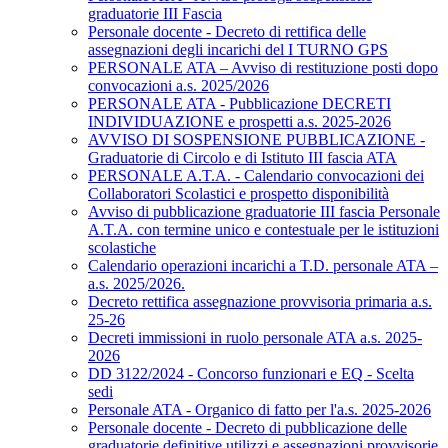
graduatorie III Fascia
Personale docente - Decreto di rettifica delle
assegnazioni degli incarichi del I TURNO GPS
PERSONALE ATA – Avviso di restituzione posti dopo
convocazioni a.s. 2025/2026
PERSONALE ATA - Pubblicazione DECRETI
INDIVIDUAZIONE e prospetti a.s. 2025-2026
AVVISO DI SOSPENSIONE PUBBLICAZIONE -
Graduatorie di Circolo e di Istituto III fascia ATA
PERSONALE A.T.A. - Calendario convocazioni dei
Collaboratori Scolastici e prospetto disponibilità
Avviso di pubblicazione graduatorie III fascia Personale
A.T.A. con termine unico e contestuale per le istituzioni
scolastiche
Calendario operazioni incarichi a T.D. personale ATA –
a.s. 2025/2026.
Decreto rettifica assegnazione provvisoria primaria a.s.
25-26
Decreti immissioni in ruolo personale ATA a.s. 2025-
2026
DD 3122/2024 - Concorso funzionari e EQ - Scelta
sedi
Personale ATA - Organico di fatto per l'a.s. 2025-2026
Personale docente - Decreto di pubblicazione delle
graduatorie definitive utilizzi e assegnazioni provvisorie