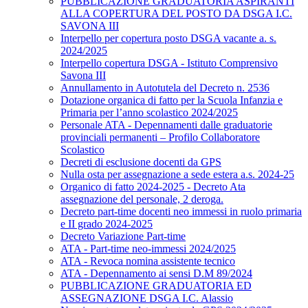
PUBBLICAZIONE GRADUATORIA ASPIRANTI
ALLA COPERTURA DEL POSTO DA DSGA I.C.
SAVONA III
Interpello per copertura posto DSGA vacante a. s.
2024/2025
Interpello copertura DSGA - Istituto Comprensivo
Savona III
Annullamento in Autotutela del Decreto n. 2536
Dotazione organica di fatto per la Scuola Infanzia e
Primaria per l’anno scolastico 2024/2025
Personale ATA - Depennamenti dalle graduatorie
provinciali permanenti – Profilo Collaboratore
Scolastico
Decreti di esclusione docenti da GPS
Nulla osta per assegnazione a sede estera a.s. 2024-25
Organico di fatto 2024-2025 - Decreto Ata
assegnazione del personale, 2 deroga.
Decreto part-time docenti neo immessi in ruolo primaria
e II grado 2024-2025
Decreto Variazione Part-time
ATA - Part-time neo-immessi 2024/2025
ATA - Revoca nomina assistente tecnico
ATA - Depennamento ai sensi D.M 89/2024
PUBBLICAZIONE GRADUATORIA ED
ASSEGNAZIONE DSGA I.C. Alassio