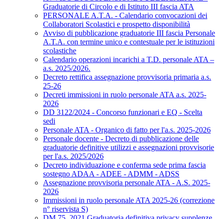
Graduatorie di Circolo e di Istituto III fascia ATA
PERSONALE A.T.A. - Calendario convocazioni dei
Collaboratori Scolastici e prospetto disponibilità
Avviso di pubblicazione graduatorie III fascia Personale
A.T.A. con termine unico e contestuale per le istituzioni
scolastiche
Calendario operazioni incarichi a T.D. personale ATA –
a.s. 2025/2026.
Decreto rettifica assegnazione provvisoria primaria a.s.
25-26
Decreti immissioni in ruolo personale ATA a.s. 2025-
2026
DD 3122/2024 - Concorso funzionari e EQ - Scelta
sedi
Personale ATA - Organico di fatto per l'a.s. 2025-2026
Personale docente - Decreto di pubblicazione delle
graduatorie definitive utilizzi e assegnazioni provvisorie
per l'a.s. 2025/2026
Decreto individuazione e conferma sede prima fascia
sostegno ADAA - ADEE - ADMM - ADSS
Assegnazione provvisoria personale ATA - A.S. 2025-
2026
Immissioni in ruolo personale ATA 2025-26 (correzione
n° riservista S)
DM 75_2021 Graduatoria definitiva privacy supplenze