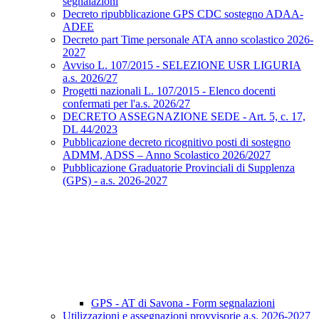
segnalazioni
Decreto ripubblicazione GPS CDC sostegno ADAA-
ADEE
Decreto part Time personale ATA anno scolastico 2026-
2027
Avviso L. 107/2015 - SELEZIONE USR LIGURIA
a.s. 2026/27
Progetti nazionali L. 107/2015 - Elenco docenti
confermati per l'a.s. 2026/27
DECRETO ASSEGNAZIONE SEDE - Art. 5, c. 17,
DL 44/2023
Pubblicazione decreto ricognitivo posti di sostegno
ADMM, ADSS – Anno Scolastico 2026/2027
Pubblicazione Graduatorie Provinciali di Supplenza
(GPS) - a.s. 2026-2027
GPS - AT di Savona - Form segnalazioni
Utilizzazioni e assegnazioni provvisorie a.s. 2026-2027