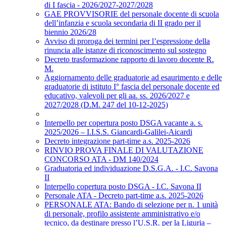
di I fascia - 2026/2027-2027/2028
GAE PROVVISORIE del personale docente di scuola
dell’infanzia e scuola secondaria di II grado per il
biennio 2026/28
Avviso di proroga dei termini per l’espressione della
rinuncia alle istanze di riconoscimento sul sostegno
Decreto trasformazione rapporto di lavoro docente R.
M.
Aggiornamento delle graduatorie ad esaurimento e delle
graduatorie di istituto I° fascia del personale docente ed
educativo, valevoli per gli aa. ss. 2026/2027 e
2027/2028 (D.M. 247 del 10-12-2025)
Interpello per copertura posto DSGA vacante a. s.
2025/2026 – I.I.S.S. Giancardi-Galilei-Aicardi
Decreto integrazione part-time a.s. 2025-2026
RINVIO PROVA FINALE DI VALUTAZIONE
CONCORSO ATA - DM 140/2024
Graduatoria ed individuazione D.S.G.A. - I.C. Savona
II
Interpello copertura posto DSGA - I.C. Savona II
Personale ATA - Decreto part-time a.s. 2025-2026
PERSONALE ATA: Bando di selezione per n. 1 unità
di personale, profilo assistente amministrativo e/o
tecnico, da destinare presso l’U.S.R. per la Liguria –