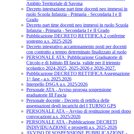
Ambito Territoriale di Savona
Decreto integrazione part time docenti neo immessi in
ruolo Scuola Infanzia - Primaria - Secondaria I e II
Grado
Decreto part time docenti neo immessi in ruolo Scuola
Infanzia - Primaria - Secondaria I e II Grado
Pubblicazione DECRETO RETTIFICA 2 conferme
sostegno a.s. 2025-2026
Decreto integrativo accantonamento posti per docenti
con contratto a tempo determinato finalizzato al ruolo
PERSONALE ATA: Pubblicazione Graduatorie di
Circolo e di Istituto III fascia, valide per il triennio
scolastico 2024-2025, 2025-2026 e 2026-2027.
Pubblicazione DECRETO RETTIFICA Assegnazione
1^ fase - a.s. 2025.2026
Interpello DSGA a.s. 2025/2026
Personale ATA - Avviso proroga sospensione
graduatorie III Fascia
Personale docente - Decreto di rettifica delle
assegnazioni degli incarichi del I TURNO GPS
PERSONALE ATA – Avviso di restituzione posti dopo
convocazioni a.s. 2025/2026
PERSONALE ATA - Pubblicazione DECRETI
INDIVIDUAZIONE e prospetti a.s. 2025-2026
AVVISO DI SOSPENSIONE PUBBLICAZIONE -