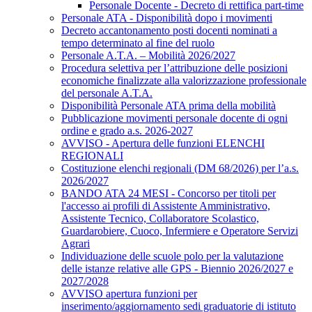
Personale Docente - Decreto di rettifica part-time
Personale ATA - Disponibilità dopo i movimenti
Decreto accantonamento posti docenti nominati a
tempo determinato al fine del ruolo
Personale A.T.A. – Mobilità 2026/2027
Procedura selettiva per l’attribuzione delle posizioni
economiche finalizzate alla valorizzazione professionale
del personale A.T.A.
Disponibilità Personale ATA prima della mobilità
Pubblicazione movimenti personale docente di ogni
ordine e grado a.s. 2026-2027
AVVISO - Apertura delle funzioni ELENCHI
REGIONALI
Costituzione elenchi regionali (DM 68/2026) per l’a.s.
2026/2027
BANDO ATA 24 MESI - Concorso per titoli per
l'accesso ai profili di Assistente Amministrativo,
Assistente Tecnico, Collaboratore Scolastico,
Guardarobiere, Cuoco, Infermiere e Operatore Servizi
Agrari
Individuazione delle scuole polo per la valutazione
delle istanze relative alle GPS - Biennio 2026/2027 e
2027/2028
AVVISO apertura funzioni per
inserimento/aggiornamento sedi graduatorie di istituto