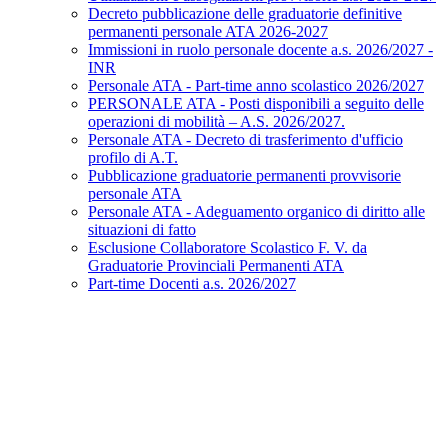
Decreto pubblicazione delle graduatorie definitive
permanenti personale ATA 2026-2027
Immissioni in ruolo personale docente a.s. 2026/2027 -
INR
Personale ATA - Part-time anno scolastico 2026/2027
PERSONALE ATA - Posti disponibili a seguito delle
operazioni di mobilità – A.S. 2026/2027.
Personale ATA - Decreto di trasferimento d'ufficio
profilo di A.T.
Pubblicazione graduatorie permanenti provvisorie
personale ATA
Personale ATA - Adeguamento organico di diritto alle
situazioni di fatto
Esclusione Collaboratore Scolastico F. V. da
Graduatorie Provinciali Permanenti ATA
Part-time Docenti a.s. 2026/2027