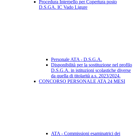
Procedura Interpello per Copertura posto
D.S.GA. IC Vado Ligure
Personale ATA - D.S.G.A.
Disponibilità per la sostituzione nel profilo
D.S.G.A. in istituzioni scolastiche diverse
da quella di titolarità a.s. 2023/2024.
CONCORSO PERSONALE ATA 24 MESI
ATA - Commissioni esaminatrici dei