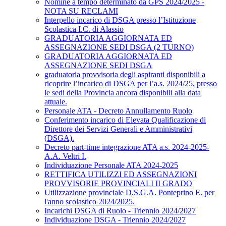
Nomine a tempo determinato da GPS 2024/2025 -
NOTA SU RECLAMI
Interpello incarico di DSGA presso l’Istituzione
Scolastica I.C. di Alassio
GRADUATORIA AGGIORNATA ED
ASSEGNAZIONE SEDI DSGA (2 TURNO)
GRADUATORIA AGGIORNATA ED
ASSEGNAZIONE SEDI DSGA
graduatoria provvisoria degli aspiranti disponibili a
ricoprire l’incarico di DSGA per l’a.s. 2024/25, presso
le sedi della Provincia ancora disponibili alla data
attuale.
Personale ATA - Decreto Annullamento Ruolo
Conferimento incarico di Elevata Qualificazione di
Direttore dei Servizi Generali e Amministrativi
(DSGA).
Decreto part-time integrazione ATA a.s. 2024-2025-
A.A. Veltri I.
Individuazione Personale ATA 2024-2025
RETTIFICA UTILIZZI ED ASSEGNAZIONI
PROVVISORIE PROVINCIALI II GRADO
Utilizzazione provinciale D.S.G.A. Ponteprino E. per
l'anno scolastico 2024/2025.
Incarichi DSGA di Ruolo - Triennio 2024/2027
Individuazione DSGA - Triennio 2024/2027