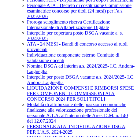
Personale ATA - Decreto di costituzione Commissione
esaminatrice concorso per titoli (24 mesi) per l’a.s.
2025/2026
Proroga scioglimento riserva Certificazione
Internazionale di Alfabetizzazione Digitale
Interpello per copertura posto DSGA vacante a. s.
2024/2025
ATA - 24 MESI - Bandi di concorso accesso ai ruoli
provinciali
Individuazione componente esterno Comitato di
valutazione docenti
Nomina DSGA ad interim a.s. 2024/2025- I.C. Andora-
Laigueglia
Interpello per posto DSGA vacante a.s. 2024/2025- I.C.
Andora-Laigueglia
LIQUIDAZIONE COMPENSI E RIMBORSI SPESE
PER COMPONENTI COMMISSIONI ATA
CONCORSO 2024 PER SOLI TITOLI
Modalità di attribuzione delle posizioni economiche
finalizzate alla valorizzazione professionale del
personale A.T.A. all’interno delle Aree. D.M. n. 140
del 12.07.2024
PERSONALE ATA: INDIVIDUAZIONE DSGA
PER L'A.S. 2024-2025