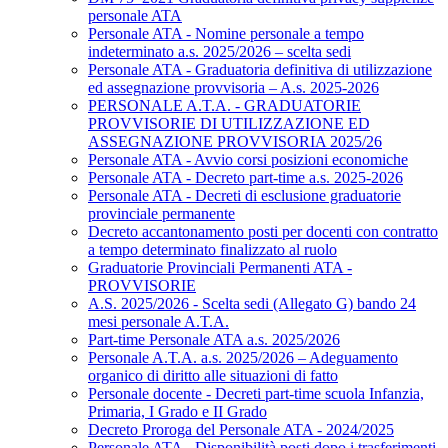
personale ATA
Personale ATA - Nomine personale a tempo
indeterminato a.s. 2025/2026 – scelta sedi
Personale ATA - Graduatoria definitiva di utilizzazione
ed assegnazione provvisoria – A.s. 2025-2026
PERSONALE A.T.A. - GRADUATORIE
PROVVISORIE DI UTILIZZAZIONE ED
ASSEGNAZIONE PROVVISORIA 2025/26
Personale ATA - Avvio corsi posizioni economiche
Personale ATA - Decreto part-time a.s. 2025-2026
Personale ATA - Decreti di esclusione graduatorie
provinciale permanente
Decreto accantonamento posti per docenti con contratto
a tempo determinato finalizzato al ruolo
Graduatorie Provinciali Permanenti ATA -
PROVVISORIE
A.S. 2025/2026 - Scelta sedi (Allegato G) bando 24
mesi personale A.T.A.
Part-time Personale ATA a.s. 2025/2026
Personale A.T.A. a.s. 2025/2026 – Adeguamento
organico di diritto alle situazioni di fatto
Personale docente - Decreti part-time scuola Infanzia,
Primaria, I Grado e II Grado
Decreto Proroga del Personale ATA - 2024/2025
Personale ATA - Disponibilità posti dopo i trasferimenti