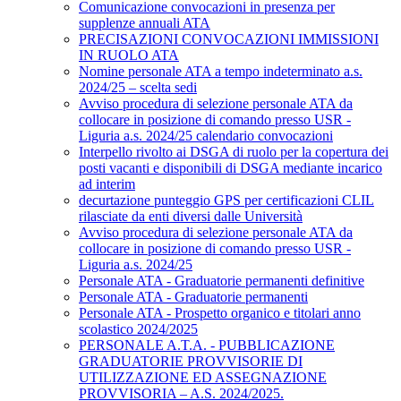
Comunicazione convocazioni in presenza per
supplenze annuali ATA
PRECISAZIONI CONVOCAZIONI IMMISSIONI
IN RUOLO ATA
Nomine personale ATA a tempo indeterminato a.s.
2024/25 – scelta sedi
Avviso procedura di selezione personale ATA da
collocare in posizione di comando presso USR -
Liguria a.s. 2024/25 calendario convocazioni
Interpello rivolto ai DSGA di ruolo per la copertura dei
posti vacanti e disponibili di DSGA mediante incarico
ad interim
decurtazione punteggio GPS per certificazioni CLIL
rilasciate da enti diversi dalle Università
Avviso procedura di selezione personale ATA da
collocare in posizione di comando presso USR -
Liguria a.s. 2024/25
Personale ATA - Graduatorie permanenti definitive
Personale ATA - Graduatorie permanenti
Personale ATA - Prospetto organico e titolari anno
scolastico 2024/2025
PERSONALE A.T.A. - PUBBLICAZIONE
GRADUATORIE PROVVISORIE DI
UTILIZZAZIONE ED ASSEGNAZIONE
PROVVISORIA – A.S. 2024/2025.