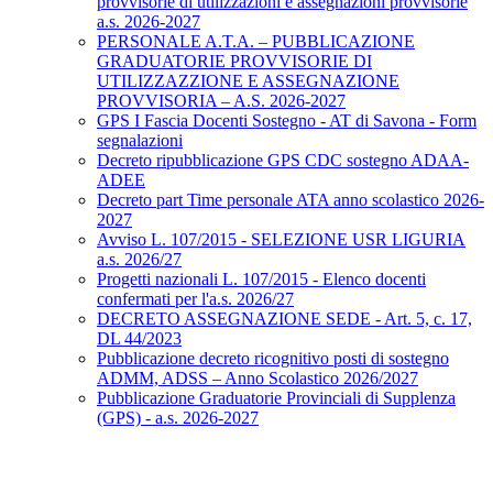
provvisorie di utilizzazioni e assegnazioni provvisorie
a.s. 2026-2027
PERSONALE A.T.A. – PUBBLICAZIONE
GRADUATORIE PROVVISORIE DI
UTILIZZAZZIONE E ASSEGNAZIONE
PROVVISORIA – A.S. 2026-2027
GPS I Fascia Docenti Sostegno - AT di Savona - Form
segnalazioni
Decreto ripubblicazione GPS CDC sostegno ADAA-
ADEE
Decreto part Time personale ATA anno scolastico 2026-
2027
Avviso L. 107/2015 - SELEZIONE USR LIGURIA
a.s. 2026/27
Progetti nazionali L. 107/2015 - Elenco docenti
confermati per l'a.s. 2026/27
DECRETO ASSEGNAZIONE SEDE - Art. 5, c. 17,
DL 44/2023
Pubblicazione decreto ricognitivo posti di sostegno
ADMM, ADSS – Anno Scolastico 2026/2027
Pubblicazione Graduatorie Provinciali di Supplenza
(GPS) - a.s. 2026-2027