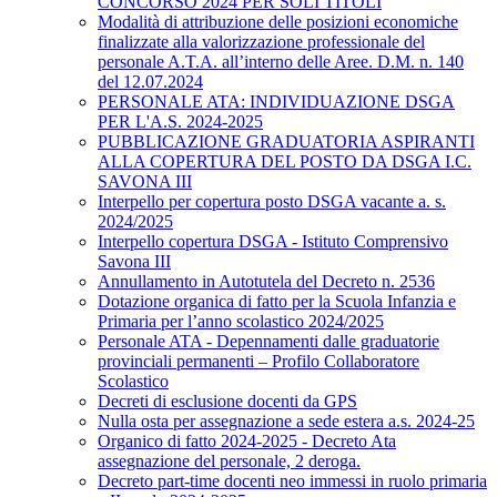
CONCORSO 2024 PER SOLI TITOLI
Modalità di attribuzione delle posizioni economiche
finalizzate alla valorizzazione professionale del
personale A.T.A. all’interno delle Aree. D.M. n. 140
del 12.07.2024
PERSONALE ATA: INDIVIDUAZIONE DSGA
PER L'A.S. 2024-2025
PUBBLICAZIONE GRADUATORIA ASPIRANTI
ALLA COPERTURA DEL POSTO DA DSGA I.C.
SAVONA III
Interpello per copertura posto DSGA vacante a. s.
2024/2025
Interpello copertura DSGA - Istituto Comprensivo
Savona III
Annullamento in Autotutela del Decreto n. 2536
Dotazione organica di fatto per la Scuola Infanzia e
Primaria per l’anno scolastico 2024/2025
Personale ATA - Depennamenti dalle graduatorie
provinciali permanenti – Profilo Collaboratore
Scolastico
Decreti di esclusione docenti da GPS
Nulla osta per assegnazione a sede estera a.s. 2024-25
Organico di fatto 2024-2025 - Decreto Ata
assegnazione del personale, 2 deroga.
Decreto part-time docenti neo immessi in ruolo primaria