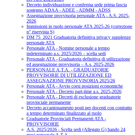
Decreto individuazione e conferma sede prima fascia
sostegno ADAA - ADEE - ADMM - ADSS
Assegnazione provvisoria personale ATA - A.S. 2025-
2026
Immissioni in ruolo personale ATA 2025-26 (correzione
n° riservista S)
DM 75_2021 Graduatoria definitiva privacy supplenze
personale ATA
Personale ATA - Nomine personale a tempo
indeterminato a.s. 2025/2026 – scelta sedi
Personale ATA - Graduatoria definitiva di utilizzazione
ed assegnazione provvisoria – A.s. 2025-2026
PERSONALE A.T.A. - GRADUATORIE
PROVVISORIE DI UTILIZZAZIONE ED
ASSEGNAZIONE PROVVISORIA 2025/26
Personale ATA - Avvio corsi posizioni economiche
Personale ATA - Decreto part-time a.s. 2025-2026
Personale ATA - Decreti di esclusione graduatorie
provinciale permanente
Decreto accantonamento posti per docenti con contratto
a tempo determinato finalizzato al ruolo
Graduatorie Provinciali Permanenti ATA -
PROVVISORIE
A.S. 2025/2026 - Scelta sedi (Allegato G) bando 24
mesi personale A.T.A.