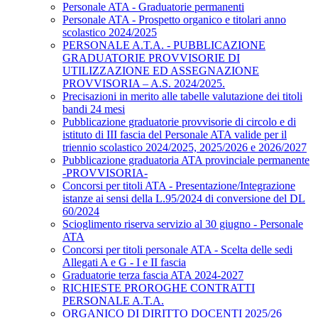
Personale ATA - Graduatorie permanenti
Personale ATA - Prospetto organico e titolari anno
scolastico 2024/2025
PERSONALE A.T.A. - PUBBLICAZIONE
GRADUATORIE PROVVISORIE DI
UTILIZZAZIONE ED ASSEGNAZIONE
PROVVISORIA – A.S. 2024/2025.
Precisazioni in merito alle tabelle valutazione dei titoli
bandi 24 mesi
Pubblicazione graduatorie provvisorie di circolo e di
istituto di III fascia del Personale ATA valide per il
triennio scolastico 2024/2025, 2025/2026 e 2026/2027
Pubblicazione graduatoria ATA provinciale permanente
-PROVVISORIA-
Concorsi per titoli ATA - Presentazione/Integrazione
istanze ai sensi della L.95/2024 di conversione del DL
60/2024
Scioglimento riserva servizio al 30 giugno - Personale
ATA
Concorsi per titoli personale ATA - Scelta delle sedi
Allegati A e G - I e II fascia
Graduatorie terza fascia ATA 2024-2027
RICHIESTE PROROGHE CONTRATTI
PERSONALE A.T.A.
ORGANICO DI DIRITTO DOCENTI 2025/26