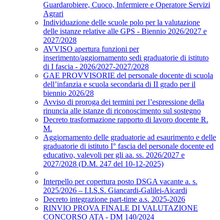
Guardarobiere, Cuoco, Infermiere e Operatore Servizi
Agrari
Individuazione delle scuole polo per la valutazione
delle istanze relative alle GPS - Biennio 2026/2027 e
2027/2028
AVVISO apertura funzioni per
inserimento/aggiornamento sedi graduatorie di istituto
di I fascia - 2026/2027-2027/2028
GAE PROVVISORIE del personale docente di scuola
dell’infanzia e scuola secondaria di II grado per il
biennio 2026/28
Avviso di proroga dei termini per l’espressione della
rinuncia alle istanze di riconoscimento sul sostegno
Decreto trasformazione rapporto di lavoro docente R.
M.
Aggiornamento delle graduatorie ad esaurimento e delle
graduatorie di istituto I° fascia del personale docente ed
educativo, valevoli per gli aa. ss. 2026/2027 e
2027/2028 (D.M. 247 del 10-12-2025)
Interpello per copertura posto DSGA vacante a. s.
2025/2026 – I.I.S.S. Giancardi-Galilei-Aicardi
Decreto integrazione part-time a.s. 2025-2026
RINVIO PROVA FINALE DI VALUTAZIONE
CONCORSO ATA - DM 140/2024