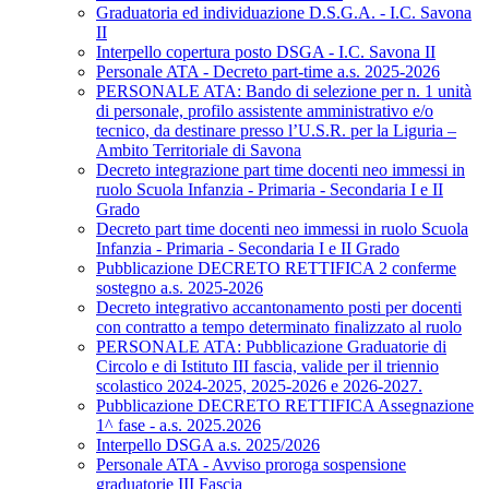
Graduatoria ed individuazione D.S.G.A. - I.C. Savona
II
Interpello copertura posto DSGA - I.C. Savona II
Personale ATA - Decreto part-time a.s. 2025-2026
PERSONALE ATA: Bando di selezione per n. 1 unità
di personale, profilo assistente amministrativo e/o
tecnico, da destinare presso l’U.S.R. per la Liguria –
Ambito Territoriale di Savona
Decreto integrazione part time docenti neo immessi in
ruolo Scuola Infanzia - Primaria - Secondaria I e II
Grado
Decreto part time docenti neo immessi in ruolo Scuola
Infanzia - Primaria - Secondaria I e II Grado
Pubblicazione DECRETO RETTIFICA 2 conferme
sostegno a.s. 2025-2026
Decreto integrativo accantonamento posti per docenti
con contratto a tempo determinato finalizzato al ruolo
PERSONALE ATA: Pubblicazione Graduatorie di
Circolo e di Istituto III fascia, valide per il triennio
scolastico 2024-2025, 2025-2026 e 2026-2027.
Pubblicazione DECRETO RETTIFICA Assegnazione
1^ fase - a.s. 2025.2026
Interpello DSGA a.s. 2025/2026
Personale ATA - Avviso proroga sospensione
graduatorie III Fascia