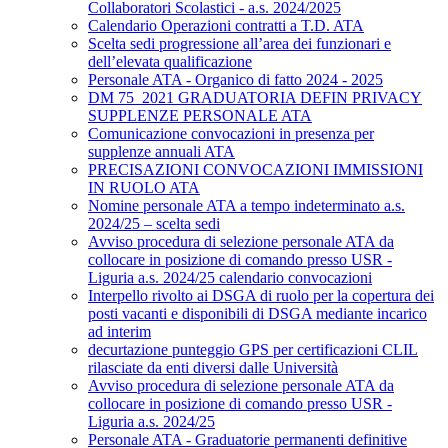
Collaboratori Scolastici - a.s. 2024/2025
Calendario Operazioni contratti a T.D. ATA
Scelta sedi progressione all’area dei funzionari e
dell’elevata qualificazione
Personale ATA - Organico di fatto 2024 - 2025
DM 75_2021 GRADUATORIA DEFIN PRIVACY
SUPPLENZE PERSONALE ATA
Comunicazione convocazioni in presenza per
supplenze annuali ATA
PRECISAZIONI CONVOCAZIONI IMMISSIONI
IN RUOLO ATA
Nomine personale ATA a tempo indeterminato a.s.
2024/25 – scelta sedi
Avviso procedura di selezione personale ATA da
collocare in posizione di comando presso USR -
Liguria a.s. 2024/25 calendario convocazioni
Interpello rivolto ai DSGA di ruolo per la copertura dei
posti vacanti e disponibili di DSGA mediante incarico
ad interim
decurtazione punteggio GPS per certificazioni CLIL
rilasciate da enti diversi dalle Università
Avviso procedura di selezione personale ATA da
collocare in posizione di comando presso USR -
Liguria a.s. 2024/25
Personale ATA - Graduatorie permanenti definitive