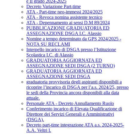
e II grado 2024-2025
Decreto Variazione Part-time
ATA - Part-time neo-immessi 2024/2025
ATA - Revoca nomina assistente tecnico
ATA - Depennamento ai sensi D.M 89/2024
PUBBLICAZIONE GRADUATORIA ED
ASSEGNAZIONE DSGA I.C. Alassio
Nomine a tempo determinato da GPS 2024/2025 -
NOTA SU RECLAMI
Interpello incarico di DSGA presso l’Istituzione
Scolastica I.C. di Alassio
GRADUATORIA AGGIORNATA ED
ASSEGNAZIONE SEDI DSGA (2 TURNO)
GRADUATORIA AGGIORNATA ED
ASSEGNAZIONE SEDI DSGA
graduatoria provvisoria degli aspiranti disponibili a
ricoprire l’incarico di DSGA per l’a.s. 2024/25, presso
le sedi della Provincia ancora disponibili alla data
attuale.
Personale ATA - Decreto Annullamento Ruolo
Conferimento incarico di Elevata Qualificazione di
Direttore dei Servizi Generali e Amministrativi
(DSGA).
Decreto part-time integrazione ATA a.s. 2024-2025-
A.A. Veltri I.