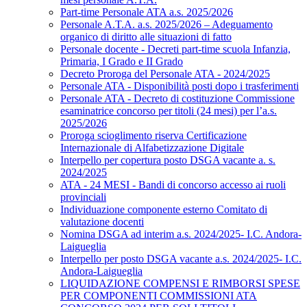
Part-time Personale ATA a.s. 2025/2026
Personale A.T.A. a.s. 2025/2026 – Adeguamento
organico di diritto alle situazioni di fatto
Personale docente - Decreti part-time scuola Infanzia,
Primaria, I Grado e II Grado
Decreto Proroga del Personale ATA - 2024/2025
Personale ATA - Disponibilità posti dopo i trasferimenti
Personale ATA - Decreto di costituzione Commissione
esaminatrice concorso per titoli (24 mesi) per l’a.s.
2025/2026
Proroga scioglimento riserva Certificazione
Internazionale di Alfabetizzazione Digitale
Interpello per copertura posto DSGA vacante a. s.
2024/2025
ATA - 24 MESI - Bandi di concorso accesso ai ruoli
provinciali
Individuazione componente esterno Comitato di
valutazione docenti
Nomina DSGA ad interim a.s. 2024/2025- I.C. Andora-
Laigueglia
Interpello per posto DSGA vacante a.s. 2024/2025- I.C.
Andora-Laigueglia
LIQUIDAZIONE COMPENSI E RIMBORSI SPESE
PER COMPONENTI COMMISSIONI ATA