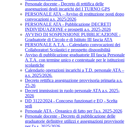
Personale docente - Decreto di rettifica delle
assegnazioni degli incarichi del I TURNO GPS
PERSONALE ATA – Avviso di restituzione posti dopo
convocazioni a.s. 2025/2026
PERSONALE ATA - Pubblicazione DECRETI
INDIVIDUAZIONE e prospetti a.s. 2025-2026
AVVISO DI SOSPENSIONE PUBBLICAZIONE -
Graduatorie di Circolo e di Istituto III fascia ATA
PERSONALE A.T.A. - Calendario convocazioni dei
Collaboratori Scolastici e prospetto disponibilità
Avviso di pubblicazione graduatorie III fascia Personale
A.T.A. con termine unico e contestuale per le istituzioni
scolastiche
Calendario operazioni incarichi a T.D. personale ATA –
a.s. 2025/2026.
Decreto rettifica assegnazione provvisoria primaria a.s.
25-26
Decreti immissioni in ruolo personale ATA a.s. 2025-
2026
DD 3122/2024 - Concorso funzionari e EQ - Scelta
sedi
Personale ATA - Organico di fatto per l'a.s. 2025-2026
Personale docente - Decreto di pubblicazione delle
graduatorie definitive utilizzi e assegnazioni provvisorie
per l'a.s. 2025/2026