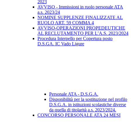
2023
AVVISO - Immissioni in ruolo personale ATA
a.s. 2023/24
NOMINE SUPPLENZE FINALIZZATE AL
RUOLO ART. 59 COMMA 4
AVVISO-OPERAZIONI PROPEDEUTICHE
AL RECLUTAMENTO PER L’A.S. 2023/2024
Procedura Interpello per Copertura posto
D.S.GA. IC Vado Ligure
Personale ATA - D.S.G.A.
Disponibilità per la sostituzione nel profilo
D.S.G.A. in istituzioni scolastiche diverse
da quella di titolarità a.s. 2023/2024.
CONCORSO PERSONALE ATA 24 MESI