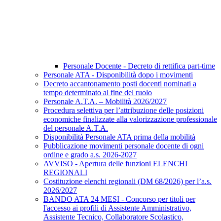
Personale Docente - Decreto di rettifica part-time
Personale ATA - Disponibilità dopo i movimenti
Decreto accantonamento posti docenti nominati a
tempo determinato al fine del ruolo
Personale A.T.A. – Mobilità 2026/2027
Procedura selettiva per l’attribuzione delle posizioni
economiche finalizzate alla valorizzazione professionale
del personale A.T.A.
Disponibilità Personale ATA prima della mobilità
Pubblicazione movimenti personale docente di ogni
ordine e grado a.s. 2026-2027
AVVISO - Apertura delle funzioni ELENCHI
REGIONALI
Costituzione elenchi regionali (DM 68/2026) per l’a.s.
2026/2027
BANDO ATA 24 MESI - Concorso per titoli per
l'accesso ai profili di Assistente Amministrativo,
Assistente Tecnico, Collaboratore Scolastico,