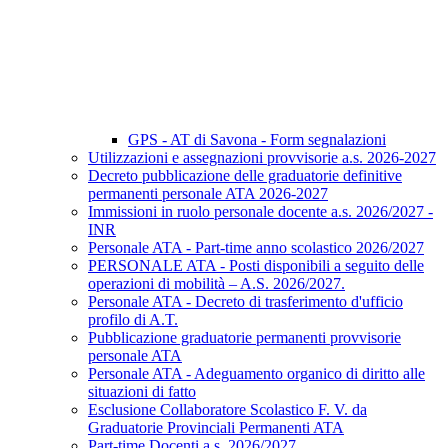
GPS - AT di Savona - Form segnalazioni
Utilizzazioni e assegnazioni provvisorie a.s. 2026-2027
Decreto pubblicazione delle graduatorie definitive
permanenti personale ATA 2026-2027
Immissioni in ruolo personale docente a.s. 2026/2027 -
INR
Personale ATA - Part-time anno scolastico 2026/2027
PERSONALE ATA - Posti disponibili a seguito delle
operazioni di mobilità – A.S. 2026/2027.
Personale ATA - Decreto di trasferimento d'ufficio
profilo di A.T.
Pubblicazione graduatorie permanenti provvisorie
personale ATA
Personale ATA - Adeguamento organico di diritto alle
situazioni di fatto
Esclusione Collaboratore Scolastico F. V. da
Graduatorie Provinciali Permanenti ATA
Part-time Docenti a.s. 2026/2027