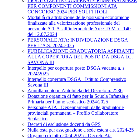
LIQUIDAZIONE COMPENSI E RIMBORSI SPESE
PER COMPONENTI COMMISSIONI ATA
CONCORSO 2024 PER SOLI TITOLI
Modalità di attribuzione delle posizioni economiche
finalizzate alla valorizzazione professionale del
personale A.T.A. all’interno delle Aree. D.M. n. 140
del 12.07.2024
PERSONALE ATA: INDIVIDUAZIONE DSGA
PER L'A.S. 2024-2025
PUBBLICAZIONE GRADUATORIA ASPIRANTI
ALLA COPERTURA DEL POSTO DA DSGA I.C.
SAVONA III
Interpello per copertura posto DSGA vacante a. s.
2024/2025
Interpello copertura DSGA - Istituto Comprensivo
Savona III
Annullamento in Autotutela del Decreto n. 2536
Dotazione organica di fatto per la Scuola Infanzia e
Primaria per l’anno scolastico 2024/2025
Personale ATA - Depennamenti dalle graduatorie
provinciali permanenti – Profilo Collaboratore
Scolastico
Decreti di esclusione docenti da GPS
Nulla osta per assegnazione a sede estera a.s. 2024-25
Organico di fatto 2024-2025 - Decreto Ata