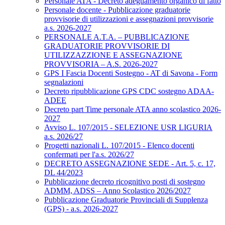
Personale ATA - Decreto adeguamento organico di fatto
Personale docente - Pubblicazione graduatorie
provvisorie di utilizzazioni e assegnazioni provvisorie
a.s. 2026-2027
PERSONALE A.T.A. – PUBBLICAZIONE
GRADUATORIE PROVVISORIE DI
UTILIZZAZZIONE E ASSEGNAZIONE
PROVVISORIA – A.S. 2026-2027
GPS I Fascia Docenti Sostegno - AT di Savona - Form
segnalazioni
Decreto ripubblicazione GPS CDC sostegno ADAA-
ADEE
Decreto part Time personale ATA anno scolastico 2026-
2027
Avviso L. 107/2015 - SELEZIONE USR LIGURIA
a.s. 2026/27
Progetti nazionali L. 107/2015 - Elenco docenti
confermati per l'a.s. 2026/27
DECRETO ASSEGNAZIONE SEDE - Art. 5, c. 17,
DL 44/2023
Pubblicazione decreto ricognitivo posti di sostegno
ADMM, ADSS – Anno Scolastico 2026/2027
Pubblicazione Graduatorie Provinciali di Supplenza
(GPS) - a.s. 2026-2027