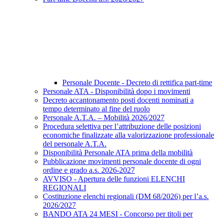
Personale Docente - Decreto di rettifica part-time
Personale ATA - Disponibilità dopo i movimenti
Decreto accantonamento posti docenti nominati a
tempo determinato al fine del ruolo
Personale A.T.A. – Mobilità 2026/2027
Procedura selettiva per l’attribuzione delle posizioni
economiche finalizzate alla valorizzazione professionale
del personale A.T.A.
Disponibilità Personale ATA prima della mobilità
Pubblicazione movimenti personale docente di ogni
ordine e grado a.s. 2026-2027
AVVISO - Apertura delle funzioni ELENCHI
REGIONALI
Costituzione elenchi regionali (DM 68/2026) per l’a.s.
2026/2027
BANDO ATA 24 MESI - Concorso per titoli per