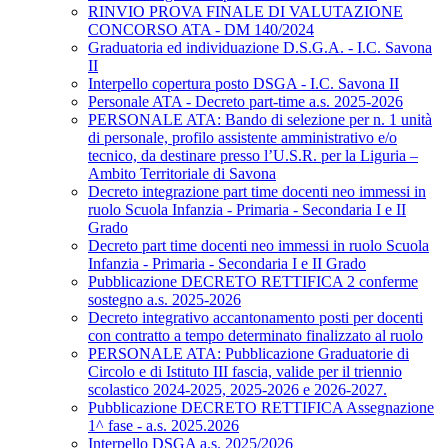
RINVIO PROVA FINALE DI VALUTAZIONE
CONCORSO ATA - DM 140/2024
Graduatoria ed individuazione D.S.G.A. - I.C. Savona
II
Interpello copertura posto DSGA - I.C. Savona II
Personale ATA - Decreto part-time a.s. 2025-2026
PERSONALE ATA: Bando di selezione per n. 1 unità
di personale, profilo assistente amministrativo e/o
tecnico, da destinare presso l’U.S.R. per la Liguria –
Ambito Territoriale di Savona
Decreto integrazione part time docenti neo immessi in
ruolo Scuola Infanzia - Primaria - Secondaria I e II
Grado
Decreto part time docenti neo immessi in ruolo Scuola
Infanzia - Primaria - Secondaria I e II Grado
Pubblicazione DECRETO RETTIFICA 2 conferme
sostegno a.s. 2025-2026
Decreto integrativo accantonamento posti per docenti
con contratto a tempo determinato finalizzato al ruolo
PERSONALE ATA: Pubblicazione Graduatorie di
Circolo e di Istituto III fascia, valide per il triennio
scolastico 2024-2025, 2025-2026 e 2026-2027.
Pubblicazione DECRETO RETTIFICA Assegnazione
1^ fase - a.s. 2025.2026
Interpello DSGA a.s. 2025/2026