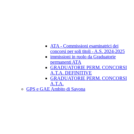
ATA - Commissioni esaminatrici dei
concorsi per soli titoli - A.S. 2024-2025
immissioni in ruolo da Graduatorie
permanenti ATA
GRADUATORIE PERM. CONCORSI
A.T.A. DEFINITIVE
GRADUATORIE PERM. CONCORSI
A.T.A.
GPS e GAE Ambito di Savona