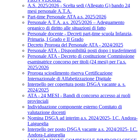
A.S. 2025/2026 - Scelta sedi (Allegato G) bando 24
mesi personale A.T.A.
Part-time Personale ATA a.s. 2025/2026
Personale A.T.A. a.s. 2025/2026 – Adeguamento
organico di diritto alle situazioni di fatto
Personale docente - Decreti part-time scuola Infanzia,
Primaria, I Grado e II Grado
Decreto Proroga del Personale ATA - 2024/2025
Personale ATA - Disponibilità posti dopo i trasferimenti
Personale ATA - Decreto di costituzione Commissione
esaminatrice concorso per titoli (24 mesi) per l’a.s.
2025/2026
Proroga scioglimento riserva Certificazione
Internazionale di Alfabetizzazione Digitale
Interpello per copertura posto DSGA vacante a. s.
2024/2025
ATA - 24 MESI - Bandi di concorso accesso ai ruoli
provinciali
Individuazione componente esterno Comitato di
valutazione docenti
Nomina DSGA ad interim a.s. 2024/2025- I.C. Andora-
Laigueglia
Interpello per posto DSGA vacante a.s. 2024/2025- I.C.
Andora-Laigueglia