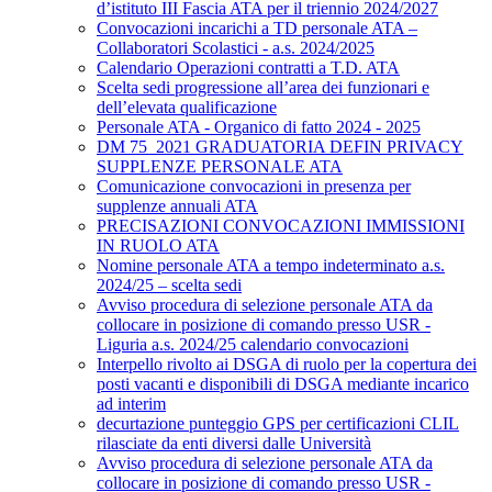
d’istituto III Fascia ATA per il triennio 2024/2027
Convocazioni incarichi a TD personale ATA –
Collaboratori Scolastici - a.s. 2024/2025
Calendario Operazioni contratti a T.D. ATA
Scelta sedi progressione all’area dei funzionari e
dell’elevata qualificazione
Personale ATA - Organico di fatto 2024 - 2025
DM 75_2021 GRADUATORIA DEFIN PRIVACY
SUPPLENZE PERSONALE ATA
Comunicazione convocazioni in presenza per
supplenze annuali ATA
PRECISAZIONI CONVOCAZIONI IMMISSIONI
IN RUOLO ATA
Nomine personale ATA a tempo indeterminato a.s.
2024/25 – scelta sedi
Avviso procedura di selezione personale ATA da
collocare in posizione di comando presso USR -
Liguria a.s. 2024/25 calendario convocazioni
Interpello rivolto ai DSGA di ruolo per la copertura dei
posti vacanti e disponibili di DSGA mediante incarico
ad interim
decurtazione punteggio GPS per certificazioni CLIL
rilasciate da enti diversi dalle Università
Avviso procedura di selezione personale ATA da
collocare in posizione di comando presso USR -