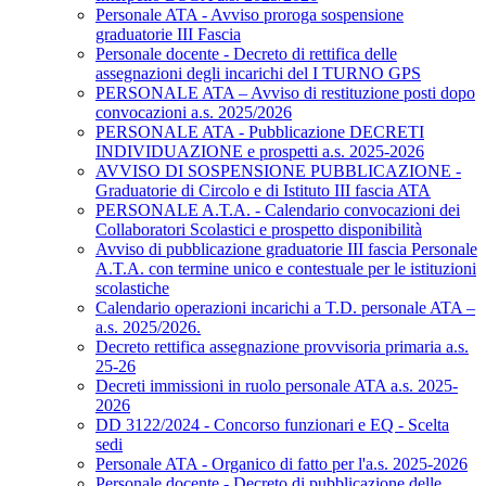
Personale ATA - Avviso proroga sospensione
graduatorie III Fascia
Personale docente - Decreto di rettifica delle
assegnazioni degli incarichi del I TURNO GPS
PERSONALE ATA – Avviso di restituzione posti dopo
convocazioni a.s. 2025/2026
PERSONALE ATA - Pubblicazione DECRETI
INDIVIDUAZIONE e prospetti a.s. 2025-2026
AVVISO DI SOSPENSIONE PUBBLICAZIONE -
Graduatorie di Circolo e di Istituto III fascia ATA
PERSONALE A.T.A. - Calendario convocazioni dei
Collaboratori Scolastici e prospetto disponibilità
Avviso di pubblicazione graduatorie III fascia Personale
A.T.A. con termine unico e contestuale per le istituzioni
scolastiche
Calendario operazioni incarichi a T.D. personale ATA –
a.s. 2025/2026.
Decreto rettifica assegnazione provvisoria primaria a.s.
25-26
Decreti immissioni in ruolo personale ATA a.s. 2025-
2026
DD 3122/2024 - Concorso funzionari e EQ - Scelta
sedi
Personale ATA - Organico di fatto per l'a.s. 2025-2026
Personale docente - Decreto di pubblicazione delle