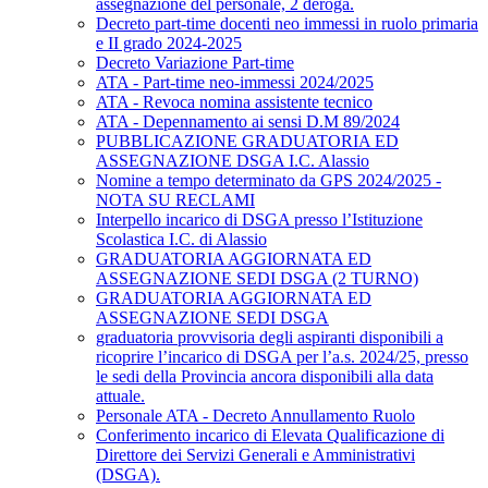
assegnazione del personale, 2 deroga.
Decreto part-time docenti neo immessi in ruolo primaria
e II grado 2024-2025
Decreto Variazione Part-time
ATA - Part-time neo-immessi 2024/2025
ATA - Revoca nomina assistente tecnico
ATA - Depennamento ai sensi D.M 89/2024
PUBBLICAZIONE GRADUATORIA ED
ASSEGNAZIONE DSGA I.C. Alassio
Nomine a tempo determinato da GPS 2024/2025 -
NOTA SU RECLAMI
Interpello incarico di DSGA presso l’Istituzione
Scolastica I.C. di Alassio
GRADUATORIA AGGIORNATA ED
ASSEGNAZIONE SEDI DSGA (2 TURNO)
GRADUATORIA AGGIORNATA ED
ASSEGNAZIONE SEDI DSGA
graduatoria provvisoria degli aspiranti disponibili a
ricoprire l’incarico di DSGA per l’a.s. 2024/25, presso
le sedi della Provincia ancora disponibili alla data
attuale.
Personale ATA - Decreto Annullamento Ruolo
Conferimento incarico di Elevata Qualificazione di
Direttore dei Servizi Generali e Amministrativi
(DSGA).