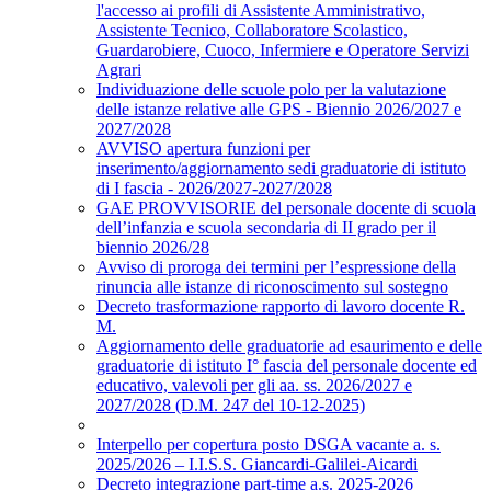
l'accesso ai profili di Assistente Amministrativo,
Assistente Tecnico, Collaboratore Scolastico,
Guardarobiere, Cuoco, Infermiere e Operatore Servizi
Agrari
Individuazione delle scuole polo per la valutazione
delle istanze relative alle GPS - Biennio 2026/2027 e
2027/2028
AVVISO apertura funzioni per
inserimento/aggiornamento sedi graduatorie di istituto
di I fascia - 2026/2027-2027/2028
GAE PROVVISORIE del personale docente di scuola
dell’infanzia e scuola secondaria di II grado per il
biennio 2026/28
Avviso di proroga dei termini per l’espressione della
rinuncia alle istanze di riconoscimento sul sostegno
Decreto trasformazione rapporto di lavoro docente R.
M.
Aggiornamento delle graduatorie ad esaurimento e delle
graduatorie di istituto I° fascia del personale docente ed
educativo, valevoli per gli aa. ss. 2026/2027 e
2027/2028 (D.M. 247 del 10-12-2025)
Interpello per copertura posto DSGA vacante a. s.
2025/2026 – I.I.S.S. Giancardi-Galilei-Aicardi
Decreto integrazione part-time a.s. 2025-2026