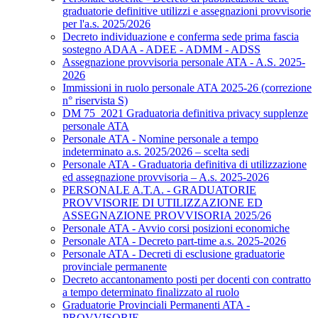
graduatorie definitive utilizzi e assegnazioni provvisorie
per l'a.s. 2025/2026
Decreto individuazione e conferma sede prima fascia
sostegno ADAA - ADEE - ADMM - ADSS
Assegnazione provvisoria personale ATA - A.S. 2025-
2026
Immissioni in ruolo personale ATA 2025-26 (correzione
n° riservista S)
DM 75_2021 Graduatoria definitiva privacy supplenze
personale ATA
Personale ATA - Nomine personale a tempo
indeterminato a.s. 2025/2026 – scelta sedi
Personale ATA - Graduatoria definitiva di utilizzazione
ed assegnazione provvisoria – A.s. 2025-2026
PERSONALE A.T.A. - GRADUATORIE
PROVVISORIE DI UTILIZZAZIONE ED
ASSEGNAZIONE PROVVISORIA 2025/26
Personale ATA - Avvio corsi posizioni economiche
Personale ATA - Decreto part-time a.s. 2025-2026
Personale ATA - Decreti di esclusione graduatorie
provinciale permanente
Decreto accantonamento posti per docenti con contratto
a tempo determinato finalizzato al ruolo
Graduatorie Provinciali Permanenti ATA -
PROVVISORIE