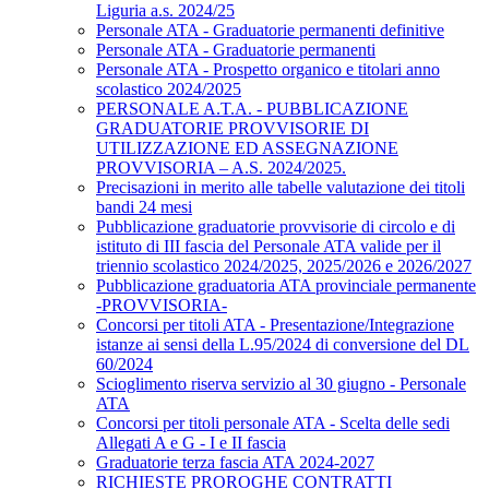
Liguria a.s. 2024/25
Personale ATA - Graduatorie permanenti definitive
Personale ATA - Graduatorie permanenti
Personale ATA - Prospetto organico e titolari anno
scolastico 2024/2025
PERSONALE A.T.A. - PUBBLICAZIONE
GRADUATORIE PROVVISORIE DI
UTILIZZAZIONE ED ASSEGNAZIONE
PROVVISORIA – A.S. 2024/2025.
Precisazioni in merito alle tabelle valutazione dei titoli
bandi 24 mesi
Pubblicazione graduatorie provvisorie di circolo e di
istituto di III fascia del Personale ATA valide per il
triennio scolastico 2024/2025, 2025/2026 e 2026/2027
Pubblicazione graduatoria ATA provinciale permanente
-PROVVISORIA-
Concorsi per titoli ATA - Presentazione/Integrazione
istanze ai sensi della L.95/2024 di conversione del DL
60/2024
Scioglimento riserva servizio al 30 giugno - Personale
ATA
Concorsi per titoli personale ATA - Scelta delle sedi
Allegati A e G - I e II fascia
Graduatorie terza fascia ATA 2024-2027
RICHIESTE PROROGHE CONTRATTI