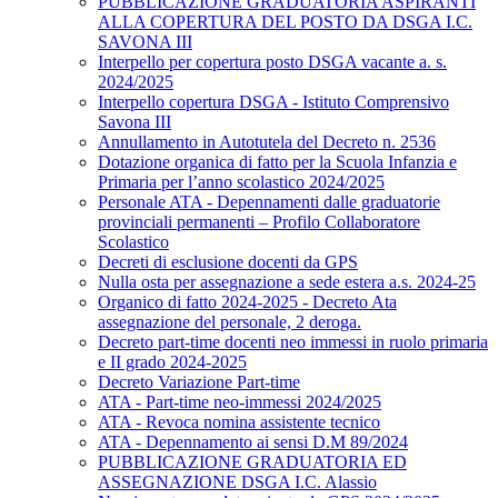
PUBBLICAZIONE GRADUATORIA ASPIRANTI
ALLA COPERTURA DEL POSTO DA DSGA I.C.
SAVONA III
Interpello per copertura posto DSGA vacante a. s.
2024/2025
Interpello copertura DSGA - Istituto Comprensivo
Savona III
Annullamento in Autotutela del Decreto n. 2536
Dotazione organica di fatto per la Scuola Infanzia e
Primaria per l’anno scolastico 2024/2025
Personale ATA - Depennamenti dalle graduatorie
provinciali permanenti – Profilo Collaboratore
Scolastico
Decreti di esclusione docenti da GPS
Nulla osta per assegnazione a sede estera a.s. 2024-25
Organico di fatto 2024-2025 - Decreto Ata
assegnazione del personale, 2 deroga.
Decreto part-time docenti neo immessi in ruolo primaria
e II grado 2024-2025
Decreto Variazione Part-time
ATA - Part-time neo-immessi 2024/2025
ATA - Revoca nomina assistente tecnico
ATA - Depennamento ai sensi D.M 89/2024
PUBBLICAZIONE GRADUATORIA ED
ASSEGNAZIONE DSGA I.C. Alassio