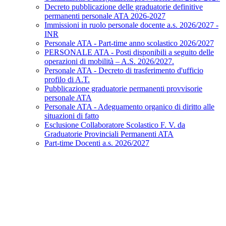
Decreto pubblicazione delle graduatorie definitive
permanenti personale ATA 2026-2027
Immissioni in ruolo personale docente a.s. 2026/2027 -
INR
Personale ATA - Part-time anno scolastico 2026/2027
PERSONALE ATA - Posti disponibili a seguito delle
operazioni di mobilità – A.S. 2026/2027.
Personale ATA - Decreto di trasferimento d'ufficio
profilo di A.T.
Pubblicazione graduatorie permanenti provvisorie
personale ATA
Personale ATA - Adeguamento organico di diritto alle
situazioni di fatto
Esclusione Collaboratore Scolastico F. V. da
Graduatorie Provinciali Permanenti ATA
Part-time Docenti a.s. 2026/2027