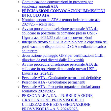
Comunicazione convocazioni in presenza per
supplenze annuali ATA
PRECISAZIONI CONVOCAZIONI IMMISSIONI
IN RUOLO ATA
Nomine personale ATA a tempo indeterminato a.s.
2024/25 – scelta sedi
Avviso procedura di selezione personale ATA da
collocare in posizione di comando presso USR -
Liguria a.s. 2024/25 calendario convocazioni
Interpello rivolto ai DSGA di ruolo per la copertura dei
posti vacanti e disponibili di DSGA mediante incarico
ad interim
decurtazione punteggio GPS per certificazioni CLIL
rilasciate da enti diversi dalle Università
Avviso procedura di selezione personale ATA da
collocare in posizione di comando presso USR -
Liguria a.s. 2024/25
Personale ATA - Graduatorie permanenti definitive
Personale ATA - Graduatorie permanenti
Personale ATA - Prospetto organico e titolari anno
scolastico 2024/2025
PERSONALE A.T.A. - PUBBLICAZIONE
GRADUATORIE PROVVISORIE DI
UTILIZZAZIONE ED ASSEGNAZIONE
PROVVISORIA – A.S. 2024/2025.