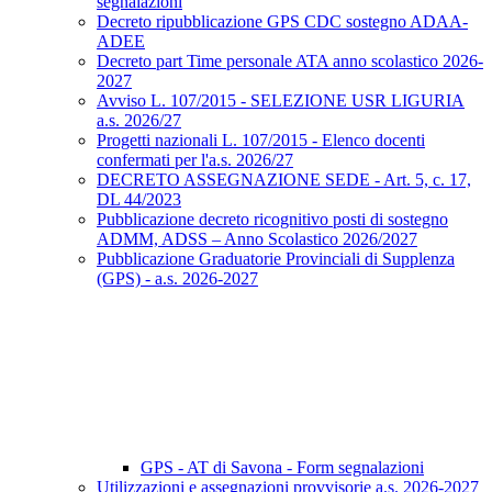
segnalazioni
Decreto ripubblicazione GPS CDC sostegno ADAA-
ADEE
Decreto part Time personale ATA anno scolastico 2026-
2027
Avviso L. 107/2015 - SELEZIONE USR LIGURIA
a.s. 2026/27
Progetti nazionali L. 107/2015 - Elenco docenti
confermati per l'a.s. 2026/27
DECRETO ASSEGNAZIONE SEDE - Art. 5, c. 17,
DL 44/2023
Pubblicazione decreto ricognitivo posti di sostegno
ADMM, ADSS – Anno Scolastico 2026/2027
Pubblicazione Graduatorie Provinciali di Supplenza
(GPS) - a.s. 2026-2027
GPS - AT di Savona - Form segnalazioni
Utilizzazioni e assegnazioni provvisorie a.s. 2026-2027