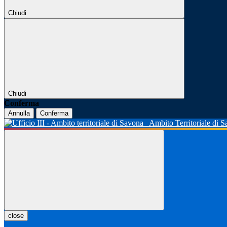
Chiudi
Chiudi
Conferma
Annulla
Conferma
Ambito Territoriale di 
close