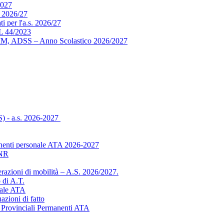
2027
 2026/27
i per l'a.s. 2026/27
 44/2023
ADMM, ADSS – Anno Scolastico 2026/2027
S) - a.s. 2026-2027
manenti personale ATA 2026-2027
INR
azioni di mobilità – A.S. 2026/2027.
 di A.T.
nale ATA
azioni di fatto
e Provinciali Permanenti ATA