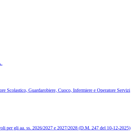
A.
ore Scolastico, Guardarobiere, Cuoco, Infermiere e Operatore Servizi
levoli per gli aa. ss. 2026/2027 e 2027/2028 (D.M. 247 del 10-12-2025)