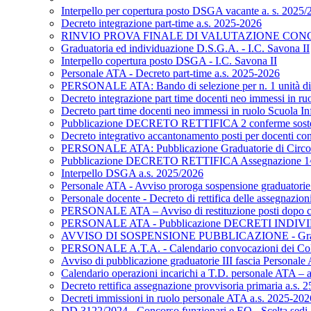
Interpello per copertura posto DSGA vacante a. s. 2025/2
Decreto integrazione part-time a.s. 2025-2026
RINVIO PROVA FINALE DI VALUTAZIONE CONCO
Graduatoria ed individuazione D.S.G.A. - I.C. Savona II
Interpello copertura posto DSGA - I.C. Savona II
Personale ATA - Decreto part-time a.s. 2025-2026
PERSONALE ATA: Bando di selezione per n. 1 unità di pers
Decreto integrazione part time docenti neo immessi in ruo
Decreto part time docenti neo immessi in ruolo Scuola Inf
Pubblicazione DECRETO RETTIFICA 2 conferme soste
Decreto integrativo accantonamento posti per docenti con 
PERSONALE ATA: Pubblicazione Graduatorie di Circolo e d
Pubblicazione DECRETO RETTIFICA Assegnazione 1^ f
Interpello DSGA a.s. 2025/2026
Personale ATA - Avviso proroga sospensione graduatorie 
Personale docente - Decreto di rettifica delle assegnazi
PERSONALE ATA – Avviso di restituzione posti dopo c
PERSONALE ATA - Pubblicazione DECRETI INDIVIDU
AVVISO DI SOSPENSIONE PUBBLICAZIONE - Graduatorie
PERSONALE A.T.A. - Calendario convocazioni dei Collabo
Avviso di pubblicazione graduatorie III fascia Personale A
Calendario operazioni incarichi a T.D. personale ATA – 
Decreto rettifica assegnazione provvisoria primaria a.s. 
Decreti immissioni in ruolo personale ATA a.s. 2025-202
DD 3122/2024 - Concorso funzionari e EQ - Scelta sedi