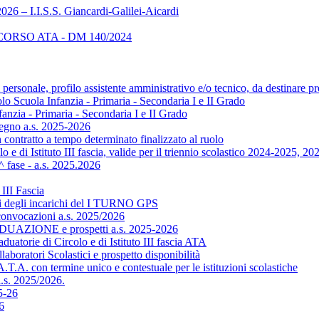
026 – I.I.S.S. Giancardi-Galilei-Aicardi
RSO ATA - DM 140/2024
onale, profilo assistente amministrativo e/o tecnico, da destinare pre
lo Scuola Infanzia - Primaria - Secondaria I e II Grado
anzia - Primaria - Secondaria I e II Grado
gno a.s. 2025-2026
contratto a tempo determinato finalizzato al ruolo
i Istituto III fascia, valide per il triennio scolastico 2024-2025, 2
ase - a.s. 2025.2026
III Fascia
oni degli incarichi del I TURNO GPS
onvocazioni a.s. 2025/2026
AZIONE e prospetti a.s. 2025-2026
 di Circolo e di Istituto III fascia ATA
ratori Scolastici e prospetto disponibilità
.T.A. con termine unico e contestuale per le istituzioni scolastiche
a.s. 2025/2026.
25-26
6