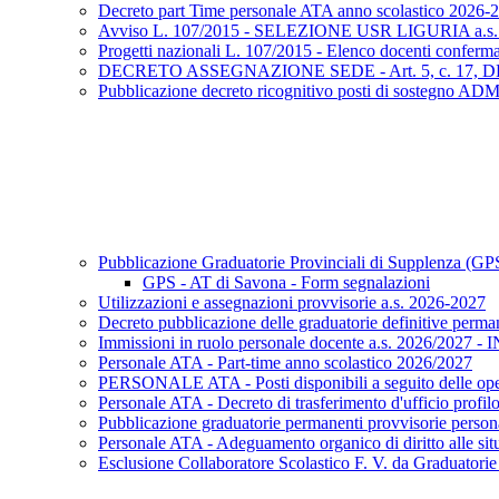
Decreto part Time personale ATA anno scolastico 2026-
Avviso L. 107/2015 - SELEZIONE USR LIGURIA a.s.
Progetti nazionali L. 107/2015 - Elenco docenti confermat
DECRETO ASSEGNAZIONE SEDE - Art. 5, c. 17, DL
Pubblicazione decreto ricognitivo posti di sostegno 
Pubblicazione Graduatorie Provinciali di Supplenza (GP
GPS - AT di Savona - Form segnalazioni
Utilizzazioni e assegnazioni provvisorie a.s. 2026-2027
Decreto pubblicazione delle graduatorie definitive per
Immissioni in ruolo personale docente a.s. 2026/2027 - 
Personale ATA - Part-time anno scolastico 2026/2027
PERSONALE ATA - Posti disponibili a seguito delle oper
Personale ATA - Decreto di trasferimento d'ufficio profilo
Pubblicazione graduatorie permanenti provvisorie perso
Personale ATA - Adeguamento organico di diritto alle situ
Esclusione Collaboratore Scolastico F. V. da Graduatori