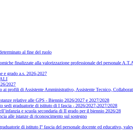
eterminato al fine del ruolo
nomiche finalizzate alla valorizzazione professionale del personale A.T.
ne e grado a.s. 2026-2027
NALI
2026/2027
i profili di Assistente Amministrativo, Assistente Tecnico, Collaborat
e istanze relative alle GPS - Biennio 2026/2027 e 2027/2028
sedi graduatorie di istituto di I fascia - 2026/2027-2027/2028
nfanzia e scuola secondaria di II grado per il biennio 2026/28
ncia alle istanze di riconoscimento sul sostegno
aduatorie di istituto I° fascia del personale docente ed educativo, va