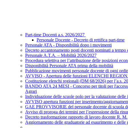
Part-time Docenti a.s. 2026/2027
Personale Docente - Decreto di rettifica part-time
Personale ATA - Disponibilità dopo i movimenti
Decreto accantonamento posti docenti nominati a tempo d
Personale A.T.A. – Mobilità 2026/2027
Procedura selettiva per l’attribuzione delle posizioni eco
Disponibilità Personale ATA prima della mobilità
Pubblicazione movimenti personale docente di ogni ordi
AVVISO - Apertura delle funzioni ELENCHI REGIO
Costituzione elenchi regionali (DM 68/2026) per l’a.s. 
BANDO ATA 24 MESI - Concorso per titoli per l'accesso a
Agrari
Individuazione delle scuole polo per la valutazione dell
AVVISO apertura funzioni per inserimento/aggiornamento 
GAE PROVVISORIE del personale docente di scuola dell’i
Avviso di proroga dei termini per l’espressione della rinu
Decreto trasformazione rapporto di lavoro docente R. M.
Aggiornamento delle graduatorie ad esaurimento e delle gr