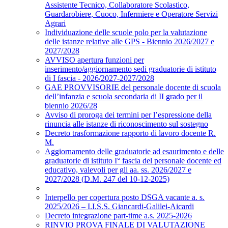
Assistente Tecnico, Collaboratore Scolastico,
Guardarobiere, Cuoco, Infermiere e Operatore Servizi
Agrari
Individuazione delle scuole polo per la valutazione
delle istanze relative alle GPS - Biennio 2026/2027 e
2027/2028
AVVISO apertura funzioni per
inserimento/aggiornamento sedi graduatorie di istituto
di I fascia - 2026/2027-2027/2028
GAE PROVVISORIE del personale docente di scuola
dell’infanzia e scuola secondaria di II grado per il
biennio 2026/28
Avviso di proroga dei termini per l’espressione della
rinuncia alle istanze di riconoscimento sul sostegno
Decreto trasformazione rapporto di lavoro docente R.
M.
Aggiornamento delle graduatorie ad esaurimento e delle
graduatorie di istituto I° fascia del personale docente ed
educativo, valevoli per gli aa. ss. 2026/2027 e
2027/2028 (D.M. 247 del 10-12-2025)
Interpello per copertura posto DSGA vacante a. s.
2025/2026 – I.I.S.S. Giancardi-Galilei-Aicardi
Decreto integrazione part-time a.s. 2025-2026
RINVIO PROVA FINALE DI VALUTAZIONE