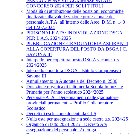
PER COMPONENTI COMMISSIONI ATA
CONCORSO 2024 PER SOLI TITOLI
Modalità di attribuzione delle posizioni economiche
finalizzate alla valorizzazione professionale del
personale A.T.A. all’interno delle Aree. D.M. n. 140
del 12.07.2024
PERSONALE ATA: INDIVIDUAZIONE DSGA
PER L'A.S. 2024-2025
PUBBLICAZIONE GRADUATORIA ASPIRANTI
ALLA COPERTURA DEL POSTO DA DSGA I.C.
SAVONA III
Interpello per copertura posto DSGA vacante a. s.
2024/2025
Interpello copertura DSGA - Istituto Comprensivo
Savona III
Annullamento in Autotutela del Decreto n. 2536
Dotazione organica di fatto per la Scuola Infanzia e
Primaria per l’anno scolastico 2024/2025
Personale ATA - Depennamenti dalle graduatorie
provinciali permanenti – Profilo Collaboratore
Scolastico
Decreti di esclusione docenti da GPS
Nulla osta per assegnazione a sede estera a.s. 2024-25
Organico di fatto 2024-2025 - Decreto Ata
assegnazione del personale, 2 deroga.