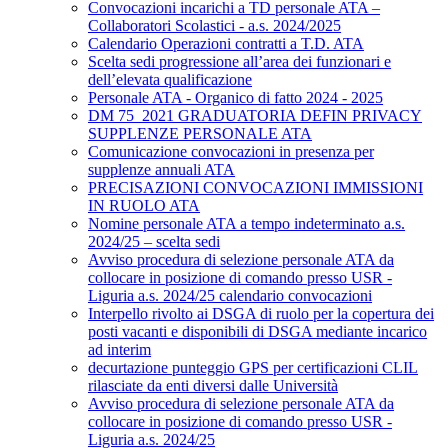
Convocazioni incarichi a TD personale ATA –
Collaboratori Scolastici - a.s. 2024/2025
Calendario Operazioni contratti a T.D. ATA
Scelta sedi progressione all’area dei funzionari e
dell’elevata qualificazione
Personale ATA - Organico di fatto 2024 - 2025
DM 75_2021 GRADUATORIA DEFIN PRIVACY
SUPPLENZE PERSONALE ATA
Comunicazione convocazioni in presenza per
supplenze annuali ATA
PRECISAZIONI CONVOCAZIONI IMMISSIONI
IN RUOLO ATA
Nomine personale ATA a tempo indeterminato a.s.
2024/25 – scelta sedi
Avviso procedura di selezione personale ATA da
collocare in posizione di comando presso USR -
Liguria a.s. 2024/25 calendario convocazioni
Interpello rivolto ai DSGA di ruolo per la copertura dei
posti vacanti e disponibili di DSGA mediante incarico
ad interim
decurtazione punteggio GPS per certificazioni CLIL
rilasciate da enti diversi dalle Università
Avviso procedura di selezione personale ATA da
collocare in posizione di comando presso USR -
Liguria a.s. 2024/25