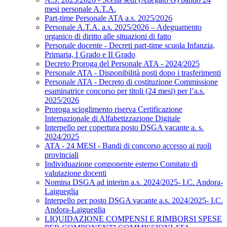
mesi personale A.T.A.
Part-time Personale ATA a.s. 2025/2026
Personale A.T.A. a.s. 2025/2026 – Adeguamento
organico di diritto alle situazioni di fatto
Personale docente - Decreti part-time scuola Infanzia,
Primaria, I Grado e II Grado
Decreto Proroga del Personale ATA - 2024/2025
Personale ATA - Disponibilità posti dopo i trasferimenti
Personale ATA - Decreto di costituzione Commissione
esaminatrice concorso per titoli (24 mesi) per l’a.s.
2025/2026
Proroga scioglimento riserva Certificazione
Internazionale di Alfabetizzazione Digitale
Interpello per copertura posto DSGA vacante a. s.
2024/2025
ATA - 24 MESI - Bandi di concorso accesso ai ruoli
provinciali
Individuazione componente esterno Comitato di
valutazione docenti
Nomina DSGA ad interim a.s. 2024/2025- I.C. Andora-
Laigueglia
Interpello per posto DSGA vacante a.s. 2024/2025- I.C.
Andora-Laigueglia
LIQUIDAZIONE COMPENSI E RIMBORSI SPESE