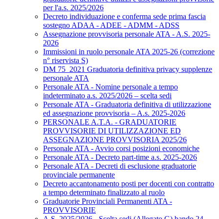
per l'a.s. 2025/2026
Decreto individuazione e conferma sede prima fascia
sostegno ADAA - ADEE - ADMM - ADSS
Assegnazione provvisoria personale ATA - A.S. 2025-
2026
Immissioni in ruolo personale ATA 2025-26 (correzione
n° riservista S)
DM 75_2021 Graduatoria definitiva privacy supplenze
personale ATA
Personale ATA - Nomine personale a tempo
indeterminato a.s. 2025/2026 – scelta sedi
Personale ATA - Graduatoria definitiva di utilizzazione
ed assegnazione provvisoria – A.s. 2025-2026
PERSONALE A.T.A. - GRADUATORIE
PROVVISORIE DI UTILIZZAZIONE ED
ASSEGNAZIONE PROVVISORIA 2025/26
Personale ATA - Avvio corsi posizioni economiche
Personale ATA - Decreto part-time a.s. 2025-2026
Personale ATA - Decreti di esclusione graduatorie
provinciale permanente
Decreto accantonamento posti per docenti con contratto
a tempo determinato finalizzato al ruolo
Graduatorie Provinciali Permanenti ATA -
PROVVISORIE
A.S. 2025/2026 - Scelta sedi (Allegato G) bando 24