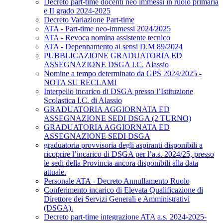
Decreto part-time docenti neo immessi in ruolo primaria
e II grado 2024-2025
Decreto Variazione Part-time
ATA - Part-time neo-immessi 2024/2025
ATA - Revoca nomina assistente tecnico
ATA - Depennamento ai sensi D.M 89/2024
PUBBLICAZIONE GRADUATORIA ED
ASSEGNAZIONE DSGA I.C. Alassio
Nomine a tempo determinato da GPS 2024/2025 -
NOTA SU RECLAMI
Interpello incarico di DSGA presso l’Istituzione
Scolastica I.C. di Alassio
GRADUATORIA AGGIORNATA ED
ASSEGNAZIONE SEDI DSGA (2 TURNO)
GRADUATORIA AGGIORNATA ED
ASSEGNAZIONE SEDI DSGA
graduatoria provvisoria degli aspiranti disponibili a
ricoprire l’incarico di DSGA per l’a.s. 2024/25, presso
le sedi della Provincia ancora disponibili alla data
attuale.
Personale ATA - Decreto Annullamento Ruolo
Conferimento incarico di Elevata Qualificazione di
Direttore dei Servizi Generali e Amministrativi
(DSGA).
Decreto part-time integrazione ATA a.s. 2024-2025-