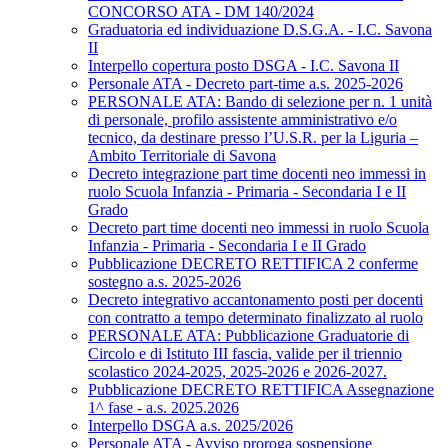
CONCORSO ATA - DM 140/2024
Graduatoria ed individuazione D.S.G.A. - I.C. Savona
II
Interpello copertura posto DSGA - I.C. Savona II
Personale ATA - Decreto part-time a.s. 2025-2026
PERSONALE ATA: Bando di selezione per n. 1 unità
di personale, profilo assistente amministrativo e/o
tecnico, da destinare presso l’U.S.R. per la Liguria –
Ambito Territoriale di Savona
Decreto integrazione part time docenti neo immessi in
ruolo Scuola Infanzia - Primaria - Secondaria I e II
Grado
Decreto part time docenti neo immessi in ruolo Scuola
Infanzia - Primaria - Secondaria I e II Grado
Pubblicazione DECRETO RETTIFICA 2 conferme
sostegno a.s. 2025-2026
Decreto integrativo accantonamento posti per docenti
con contratto a tempo determinato finalizzato al ruolo
PERSONALE ATA: Pubblicazione Graduatorie di
Circolo e di Istituto III fascia, valide per il triennio
scolastico 2024-2025, 2025-2026 e 2026-2027.
Pubblicazione DECRETO RETTIFICA Assegnazione
1^ fase - a.s. 2025.2026
Interpello DSGA a.s. 2025/2026
Personale ATA - Avviso proroga sospensione