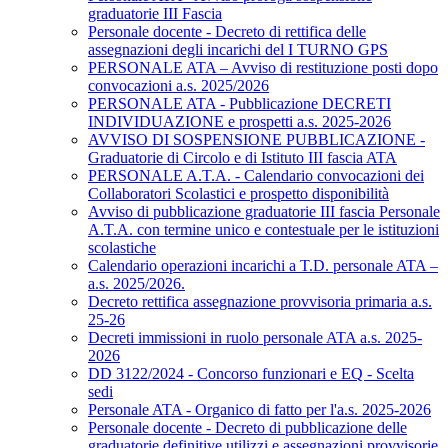
graduatorie III Fascia
Personale docente - Decreto di rettifica delle
assegnazioni degli incarichi del I TURNO GPS
PERSONALE ATA – Avviso di restituzione posti dopo
convocazioni a.s. 2025/2026
PERSONALE ATA - Pubblicazione DECRETI
INDIVIDUAZIONE e prospetti a.s. 2025-2026
AVVISO DI SOSPENSIONE PUBBLICAZIONE -
Graduatorie di Circolo e di Istituto III fascia ATA
PERSONALE A.T.A. - Calendario convocazioni dei
Collaboratori Scolastici e prospetto disponibilità
Avviso di pubblicazione graduatorie III fascia Personale
A.T.A. con termine unico e contestuale per le istituzioni
scolastiche
Calendario operazioni incarichi a T.D. personale ATA –
a.s. 2025/2026.
Decreto rettifica assegnazione provvisoria primaria a.s.
25-26
Decreti immissioni in ruolo personale ATA a.s. 2025-
2026
DD 3122/2024 - Concorso funzionari e EQ - Scelta
sedi
Personale ATA - Organico di fatto per l'a.s. 2025-2026
Personale docente - Decreto di pubblicazione delle
graduatorie definitive utilizzi e assegnazioni provvisorie