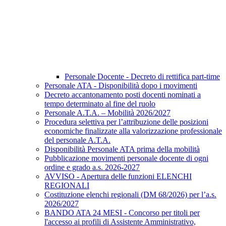
Personale Docente - Decreto di rettifica part-time
Personale ATA - Disponibilità dopo i movimenti
Decreto accantonamento posti docenti nominati a
tempo determinato al fine del ruolo
Personale A.T.A. – Mobilità 2026/2027
Procedura selettiva per l’attribuzione delle posizioni
economiche finalizzate alla valorizzazione professionale
del personale A.T.A.
Disponibilità Personale ATA prima della mobilità
Pubblicazione movimenti personale docente di ogni
ordine e grado a.s. 2026-2027
AVVISO - Apertura delle funzioni ELENCHI
REGIONALI
Costituzione elenchi regionali (DM 68/2026) per l’a.s.
2026/2027
BANDO ATA 24 MESI - Concorso per titoli per
l'accesso ai profili di Assistente Amministrativo,