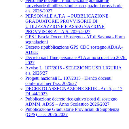
Personale docente - Pubblicazione graduatorie
provvisorie di utilizzazioni e assegnazioni provvisorie
a.s. 2026-2027
PERSONALE A.T.A. – PUBBLICAZIONE
GRADUATORIE PROVVISORIE DI
UTILIZZAZZIONE E ASSEGNAZIONE
PROVVISORIA – A.S. 2026-2027
GPS I Fascia Docenti Sostegno - AT di Savona - Form
segnalazioni
Decreto ripubblicazione GPS CDC sostegno ADAA-
ADEE
Decreto part Time personale ATA anno scolastico 2026-
2027
Avviso L. 107/2015 - SELEZIONE USR LIGURIA
a.s. 2026/27
Progetti nazionali L. 107/2015 - Elenco docenti
confermati per l'a.s. 2026/27
DECRETO ASSEGNAZIONE SEDE - Art. 5, c. 17,
DL 44/2023
Pubblicazione decreto ricognitivo posti di sostegno
ADMM, ADSS – Anno Scolastico 2026/2027
Pubblicazione Graduatorie Provinciali di Supplenza
(GPS) - a.s. 2026-2027