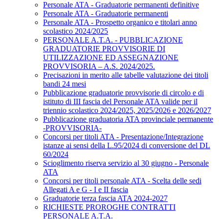
Personale ATA - Graduatorie permanenti definitive
Personale ATA - Graduatorie permanenti
Personale ATA - Prospetto organico e titolari anno
scolastico 2024/2025
PERSONALE A.T.A. - PUBBLICAZIONE
GRADUATORIE PROVVISORIE DI
UTILIZZAZIONE ED ASSEGNAZIONE
PROVVISORIA – A.S. 2024/2025.
Precisazioni in merito alle tabelle valutazione dei titoli
bandi 24 mesi
Pubblicazione graduatorie provvisorie di circolo e di
istituto di III fascia del Personale ATA valide per il
triennio scolastico 2024/2025, 2025/2026 e 2026/2027
Pubblicazione graduatoria ATA provinciale permanente
-PROVVISORIA-
Concorsi per titoli ATA - Presentazione/Integrazione
istanze ai sensi della L.95/2024 di conversione del DL
60/2024
Scioglimento riserva servizio al 30 giugno - Personale
ATA
Concorsi per titoli personale ATA - Scelta delle sedi
Allegati A e G - I e II fascia
Graduatorie terza fascia ATA 2024-2027
RICHIESTE PROROGHE CONTRATTI
PERSONALE A.T.A.