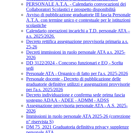
PERSONALE A.T.A. - Calendario convocazioni dei
Collaboratori Scolastici e prospetto disponibilità
Avviso di pubblicazione graduatorie III fascia Personale
A.T.A. con termine unico e contestuale per le istituzioni
scolastiche
Calendario operazioni incarichi a T.D. personale ATA –
a.s. 2025/2026.
Decreto rettifica assegnazione provvisoria primaria a.s.
25-26
Decreti immissioni in ruolo personale ATA a.s. 2025-
2026
DD 3122/2024 - Concorso funzionari e EQ - Scelta
sedi
Personale ATA - Organico di fatto per l'a.s. 2025-2026
Personale docente - Decreto di pubblicazione delle
graduatorie definitive utilizzi e assegnazioni provvisorie
per l'a.s. 2025/2026
Decreto individuazione e conferma sede prima fascia
sostegno ADAA - ADEE - ADMM - ADSS
Assegnazione provvisoria personale ATA - A.S. 2025-
2026
Immissioni in ruolo personale ATA 2025-26 (correzione
n° riservista S)
DM 75_2021 Graduatoria definitiva privacy supplenze
personale ATA