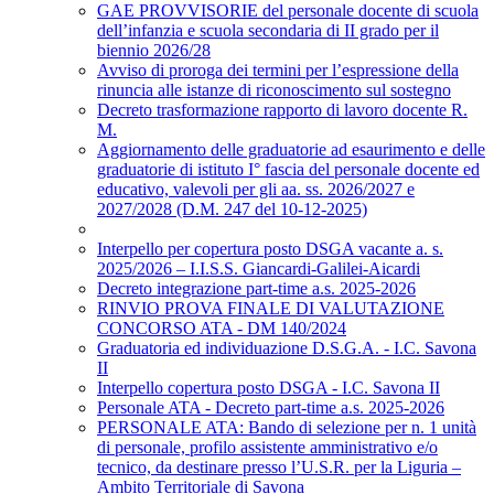
GAE PROVVISORIE del personale docente di scuola
dell’infanzia e scuola secondaria di II grado per il
biennio 2026/28
Avviso di proroga dei termini per l’espressione della
rinuncia alle istanze di riconoscimento sul sostegno
Decreto trasformazione rapporto di lavoro docente R.
M.
Aggiornamento delle graduatorie ad esaurimento e delle
graduatorie di istituto I° fascia del personale docente ed
educativo, valevoli per gli aa. ss. 2026/2027 e
2027/2028 (D.M. 247 del 10-12-2025)
Interpello per copertura posto DSGA vacante a. s.
2025/2026 – I.I.S.S. Giancardi-Galilei-Aicardi
Decreto integrazione part-time a.s. 2025-2026
RINVIO PROVA FINALE DI VALUTAZIONE
CONCORSO ATA - DM 140/2024
Graduatoria ed individuazione D.S.G.A. - I.C. Savona
II
Interpello copertura posto DSGA - I.C. Savona II
Personale ATA - Decreto part-time a.s. 2025-2026
PERSONALE ATA: Bando di selezione per n. 1 unità
di personale, profilo assistente amministrativo e/o
tecnico, da destinare presso l’U.S.R. per la Liguria –
Ambito Territoriale di Savona