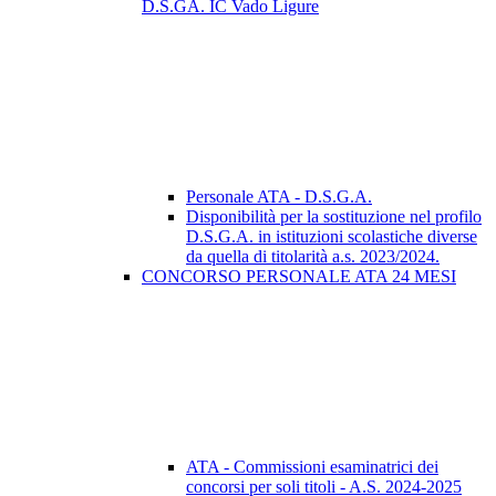
D.S.GA. IC Vado Ligure
Personale ATA - D.S.G.A.
Disponibilità per la sostituzione nel profilo
D.S.G.A. in istituzioni scolastiche diverse
da quella di titolarità a.s. 2023/2024.
CONCORSO PERSONALE ATA 24 MESI
ATA - Commissioni esaminatrici dei
concorsi per soli titoli - A.S. 2024-2025