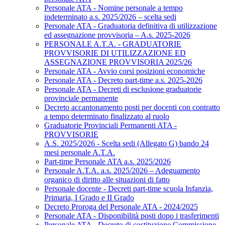
Personale ATA - Nomine personale a tempo
indeterminato a.s. 2025/2026 – scelta sedi
Personale ATA - Graduatoria definitiva di utilizzazione
ed assegnazione provvisoria – A.s. 2025-2026
PERSONALE A.T.A. - GRADUATORIE
PROVVISORIE DI UTILIZZAZIONE ED
ASSEGNAZIONE PROVVISORIA 2025/26
Personale ATA - Avvio corsi posizioni economiche
Personale ATA - Decreto part-time a.s. 2025-2026
Personale ATA - Decreti di esclusione graduatorie
provinciale permanente
Decreto accantonamento posti per docenti con contratto
a tempo determinato finalizzato al ruolo
Graduatorie Provinciali Permanenti ATA -
PROVVISORIE
A.S. 2025/2026 - Scelta sedi (Allegato G) bando 24
mesi personale A.T.A.
Part-time Personale ATA a.s. 2025/2026
Personale A.T.A. a.s. 2025/2026 – Adeguamento
organico di diritto alle situazioni di fatto
Personale docente - Decreti part-time scuola Infanzia,
Primaria, I Grado e II Grado
Decreto Proroga del Personale ATA - 2024/2025
Personale ATA - Disponibilità posti dopo i trasferimenti
Personale ATA - Decreto di costituzione Commissione