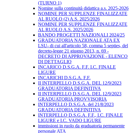
(TURNO 1)
Nomine sulla continuità didattica a.s. 2025-2026
NOMINE PER SUPPLENZE FINALIZZATE
AL RUOLO (2) A.S. 2025/2026
NOMINE PER SUPPLENZE FINALIZZATE
AL RUOLO A.S. 2025/2026
BANDO PROGETTI NAZIONALI 2024/25
GRADUATORIA NAZIONALE ATA EX
LSU- di cui all'articolo 58, comma 5 septies, del
decreto-legge 21 giugno 2013, n. 69 -
DECRETO DI APPROVAZIONE - ELENCO
DI DETTAGLIO
INCARICO D.S.G.A. F.F. I.C. FINALE
LIGURE
INCARICHI D.S.G.A. F.F.
II INTERPELLO D.S.G.A. DEL 12/9/2023
GRADUATORIA DEFINITIVA
II INTERPELLO D.S.G.A. DEL 12/9/2023
GRADUATORIA PROVVISORIA
INTERPELLO D.S.G.A. del 21/8/2023
GRADUATORIA DEFINITIVA
INTERPELLO D.S.G.A. F.F., I.C. FINALE
LIGURE e I.C. VADO LIGURE
immissioni in ruolo da graduatoria permanente
personale ATA