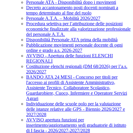
Personale ATA - Disponibilità dopo i movimenti
Decreto accantonamento posti docenti nominati a
tempo determinato al fine del ruolo
Personale A.T.A. – Mobilità 2026/2027
Procedura selettiva per l’attribuzione delle posizioni
economiche finalizzate alla valorizzazione professionale
del personale A.T.A.
Disponibilità Personale ATA prima della mobilità
Pubblicazione movimenti personale docente di ogni
ordine e grado a.s. 2026-2027
AVVISO - Apertura delle funzioni ELENCHI
REGIONALI
Costituzione elenchi regionali (DM 68/2026) per l’a.s.
2026/2027
BANDO ATA 24 MESI - Concorso per titoli per
l'accesso ai profili di Assistente Amministrativo,
Assistente Tecnico, Collaboratore Scolastico,
Guardarobiere, Cuoco, Infermiere e Operatore Servizi
Agrari
Individuazione delle scuole polo per la valutazione
delle istanze relative alle GPS - Biennio 2026/2027 e
2027/2028
AVVISO apertura funzioni per
inserimento/aggiornamento sedi graduatorie di istituto
di I fascia - 2026/2027-2027/2028