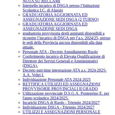
NOTA SU RECLAMI
Interpello incarico di DSGA presso l’Istituzione
Scolastica I.C. di Alassio
GRADUATORIA AGGIORNATA ED
ASSEGNAZIONE SEDI DSGA (2 TURNO)
GRADUATORIA AGGIORNATA ED
ASSEGNAZIONE SEDI DSGA
graduatoria provvisoria degli aspiranti disponibili a
ricoprire l’incarico di DSGA per l’a.s. 2024/25, presso
le sedi della Provincia ancora disponibili alla data
attuale.
Personale ATA - Decreto Annullamento Ruolo
Conferimento incarico di Elevata Qualificazione di
Direttore dei Servizi Generali e Amministrativi
(DSGA).
Decreto part-time integrazione ATA a.s. 2024-2025-
A.A. Veltri I.
Individuazione Personale ATA 2024-2025
RETTIFICA UTILIZZI ED ASSEGNAZIONI
PROVVISORIE PROVINCIALI II GRADO
Utilizzazione provinciale D.S.G.A. Ponteprino E. per
l'anno scolastico 2024/2025.
Incarichi DSGA di Ruolo - Triennio 2024/2027
Individuazione DSGA - Triennio 2024/2027
UTILIZZI E ASSEGNAZIONI PERSONALE