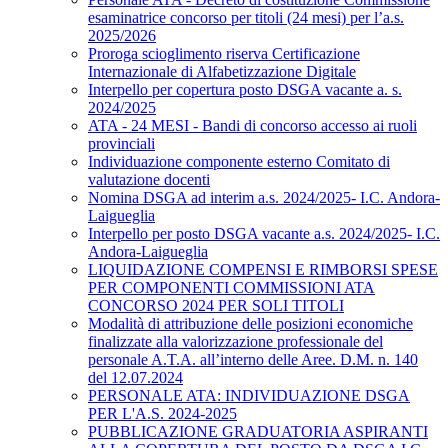
esaminatrice concorso per titoli (24 mesi) per l’a.s.
2025/2026
Proroga scioglimento riserva Certificazione
Internazionale di Alfabetizzazione Digitale
Interpello per copertura posto DSGA vacante a. s.
2024/2025
ATA - 24 MESI - Bandi di concorso accesso ai ruoli
provinciali
Individuazione componente esterno Comitato di
valutazione docenti
Nomina DSGA ad interim a.s. 2024/2025- I.C. Andora-
Laigueglia
Interpello per posto DSGA vacante a.s. 2024/2025- I.C.
Andora-Laigueglia
LIQUIDAZIONE COMPENSI E RIMBORSI SPESE
PER COMPONENTI COMMISSIONI ATA
CONCORSO 2024 PER SOLI TITOLI
Modalità di attribuzione delle posizioni economiche
finalizzate alla valorizzazione professionale del
personale A.T.A. all’interno delle Aree. D.M. n. 140
del 12.07.2024
PERSONALE ATA: INDIVIDUAZIONE DSGA
PER L'A.S. 2024-2025
PUBBLICAZIONE GRADUATORIA ASPIRANTI