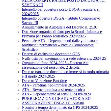
ALLA COPERTURA DEL POSTO DA DSGA I.C.
SAVONA III
Interpello per copertura posto DSGA vacante a. s.
2024/2025
Interpello copertura DSGA - Istituto Comprensivo
Savona III
Annullamento in Autotutela del Decreto n. 2536
Dotazione organica di fatto per la Scuola Infanzia e
Primaria per l’anno scolastico 2024/2025
Personale ATA - Depennamenti dalle graduatorie
provinciali permanenti – Profilo Collaboratore
Scolastico
Decreti di esclusione docenti da GPS
Nulla osta per assegnazione a sede estera a.s. 2024-25
Organico di fatto 2024-2025 - Decreto Ata
assegnazione del personale, 2 deroga.
Decreto part-time docenti neo immessi in ruolo primaria
e II grado 2024-2025
Decreto Variazione Part-time
ATA - Part-time neo-immessi 2024/2025
ATA - Revoca nomina assistente tecnico
ATA - Depennamento ai sensi D.M 89/2024
PUBBLICAZIONE GRADUATORIA ED
ASSEGNAZIONE DSGA I.C. Alassio
Nomine a tempo determinato da GPS 2024/2025 -