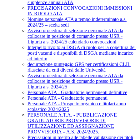
supplenze annuali ATA
PRECISAZIONI CONVOCAZIONI IMMISSIONI
IN RUOLO ATA
Nomine personale ATA a tempo indeterminato a.s.
2024/25 – scelta sedi
Avviso procedura di selezione personale ATA da
collocare in posizione di comando presso USR -
Liguria a.s. 2024/25 calendario convocazioni
Interpello rivolto ai DSGA di ruolo per la copertura dei
posti vacanti e disponibili di DSGA mediante incarico
ad interim
decurtazione punteggio GPS per certificazioni CLIL
rilasciate da enti diversi dalle Università
Avviso procedura di selezione personale ATA da
collocare in posizione di comando presso USR -
Liguria a.s. 2024/25
Personale ATA - Graduatorie permanenti definitive
Personale ATA - Graduatorie permanenti
Personale ATA - Prospetto organico e titolari anno
scolastico 2024/2025
PERSONALE A.T.A. - PUBBLICAZIONE
GRADUATORIE PROVVISORIE DI
UTILIZZAZIONE ED ASSEGNAZIONE
PROVVISORIA – A.S. 2024/2025.
Precisazioni in merito alle tabelle valutazione dei titoli