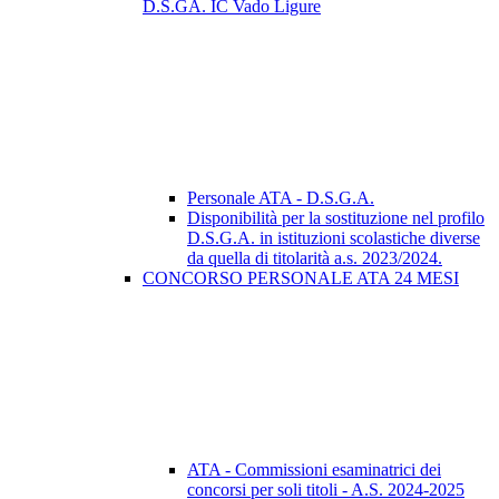
D.S.GA. IC Vado Ligure
Personale ATA - D.S.G.A.
Disponibilità per la sostituzione nel profilo
D.S.G.A. in istituzioni scolastiche diverse
da quella di titolarità a.s. 2023/2024.
CONCORSO PERSONALE ATA 24 MESI
ATA - Commissioni esaminatrici dei
concorsi per soli titoli - A.S. 2024-2025