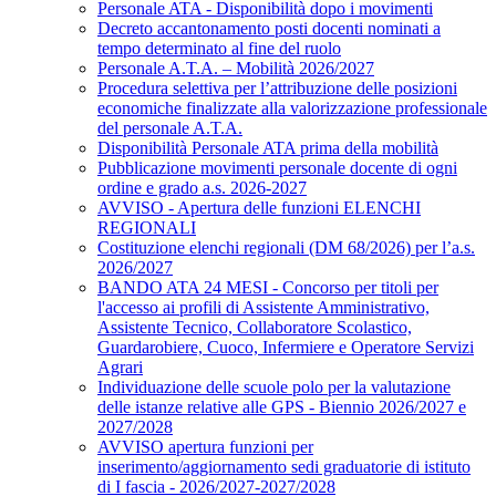
Personale ATA - Disponibilità dopo i movimenti
Decreto accantonamento posti docenti nominati a
tempo determinato al fine del ruolo
Personale A.T.A. – Mobilità 2026/2027
Procedura selettiva per l’attribuzione delle posizioni
economiche finalizzate alla valorizzazione professionale
del personale A.T.A.
Disponibilità Personale ATA prima della mobilità
Pubblicazione movimenti personale docente di ogni
ordine e grado a.s. 2026-2027
AVVISO - Apertura delle funzioni ELENCHI
REGIONALI
Costituzione elenchi regionali (DM 68/2026) per l’a.s.
2026/2027
BANDO ATA 24 MESI - Concorso per titoli per
l'accesso ai profili di Assistente Amministrativo,
Assistente Tecnico, Collaboratore Scolastico,
Guardarobiere, Cuoco, Infermiere e Operatore Servizi
Agrari
Individuazione delle scuole polo per la valutazione
delle istanze relative alle GPS - Biennio 2026/2027 e
2027/2028
AVVISO apertura funzioni per
inserimento/aggiornamento sedi graduatorie di istituto
di I fascia - 2026/2027-2027/2028