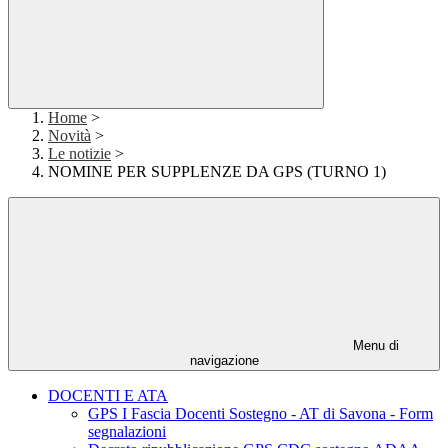
Home
>
Novità
>
Le notizie
>
NOMINE PER SUPPLENZE DA GPS (TURNO 1)
Menu di
navigazione
DOCENTI E ATA
GPS I Fascia Docenti Sostegno - AT di Savona - Form
segnalazioni