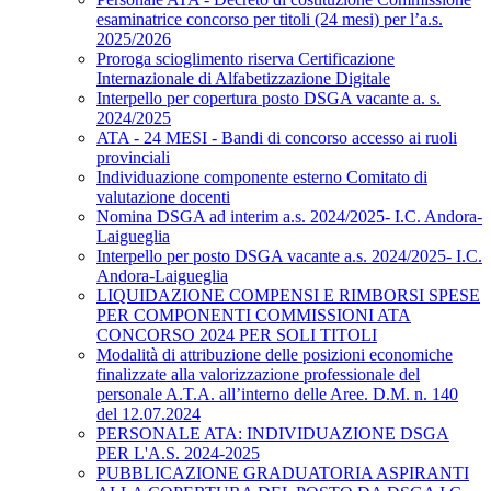
esaminatrice concorso per titoli (24 mesi) per l’a.s.
2025/2026
Proroga scioglimento riserva Certificazione
Internazionale di Alfabetizzazione Digitale
Interpello per copertura posto DSGA vacante a. s.
2024/2025
ATA - 24 MESI - Bandi di concorso accesso ai ruoli
provinciali
Individuazione componente esterno Comitato di
valutazione docenti
Nomina DSGA ad interim a.s. 2024/2025- I.C. Andora-
Laigueglia
Interpello per posto DSGA vacante a.s. 2024/2025- I.C.
Andora-Laigueglia
LIQUIDAZIONE COMPENSI E RIMBORSI SPESE
PER COMPONENTI COMMISSIONI ATA
CONCORSO 2024 PER SOLI TITOLI
Modalità di attribuzione delle posizioni economiche
finalizzate alla valorizzazione professionale del
personale A.T.A. all’interno delle Aree. D.M. n. 140
del 12.07.2024
PERSONALE ATA: INDIVIDUAZIONE DSGA
PER L'A.S. 2024-2025
PUBBLICAZIONE GRADUATORIA ASPIRANTI