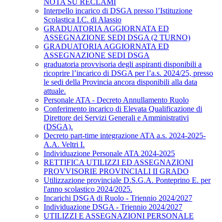
NOTA SU RECLAMI
Interpello incarico di DSGA presso l’Istituzione
Scolastica I.C. di Alassio
GRADUATORIA AGGIORNATA ED
ASSEGNAZIONE SEDI DSGA (2 TURNO)
GRADUATORIA AGGIORNATA ED
ASSEGNAZIONE SEDI DSGA
graduatoria provvisoria degli aspiranti disponibili a
ricoprire l’incarico di DSGA per l’a.s. 2024/25, presso
le sedi della Provincia ancora disponibili alla data
attuale.
Personale ATA - Decreto Annullamento Ruolo
Conferimento incarico di Elevata Qualificazione di
Direttore dei Servizi Generali e Amministrativi
(DSGA).
Decreto part-time integrazione ATA a.s. 2024-2025-
A.A. Veltri I.
Individuazione Personale ATA 2024-2025
RETTIFICA UTILIZZI ED ASSEGNAZIONI
PROVVISORIE PROVINCIALI II GRADO
Utilizzazione provinciale D.S.G.A. Ponteprino E. per
l'anno scolastico 2024/2025.
Incarichi DSGA di Ruolo - Triennio 2024/2027
Individuazione DSGA - Triennio 2024/2027
UTILIZZI E ASSEGNAZIONI PERSONALE