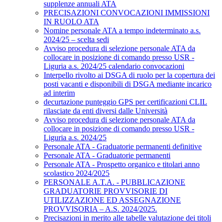
supplenze annuali ATA
PRECISAZIONI CONVOCAZIONI IMMISSIONI
IN RUOLO ATA
Nomine personale ATA a tempo indeterminato a.s.
2024/25 – scelta sedi
Avviso procedura di selezione personale ATA da
collocare in posizione di comando presso USR -
Liguria a.s. 2024/25 calendario convocazioni
Interpello rivolto ai DSGA di ruolo per la copertura dei
posti vacanti e disponibili di DSGA mediante incarico
ad interim
decurtazione punteggio GPS per certificazioni CLIL
rilasciate da enti diversi dalle Università
Avviso procedura di selezione personale ATA da
collocare in posizione di comando presso USR -
Liguria a.s. 2024/25
Personale ATA - Graduatorie permanenti definitive
Personale ATA - Graduatorie permanenti
Personale ATA - Prospetto organico e titolari anno
scolastico 2024/2025
PERSONALE A.T.A. - PUBBLICAZIONE
GRADUATORIE PROVVISORIE DI
UTILIZZAZIONE ED ASSEGNAZIONE
PROVVISORIA – A.S. 2024/2025.
Precisazioni in merito alle tabelle valutazione dei titoli