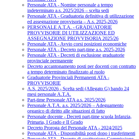
Personale ATA - Nomine personale a tempo
indeterminato a.s. 2025/2026 – scelta sedi
Personale ATA - Graduatoria definitiva di utilizzazione
ed assegnazione provvisoria – A.s. 2025-2026
PERSONALE A.T.A. - GRADUATORIE
PROVVISORIE DI UTILIZZAZIONE ED
ASSEGNAZIONE PROVVISORIA 2025/26
Personale ATA - Avvio corsi posizioni economiche
Personale ATA - Decreto part-time a.s. 2025-2026
Personale ATA - Decreti di esclusione graduatorie
provinciale permanente
Decreto accantonamento posti per docenti con contratto
a tempo determinato finalizzato al ruolo
Graduatorie Provinciali Permanenti ATA -
PROVVISORIE
A.S. 2025/2026 - Scelta sedi (Allegato G) bando 24
mesi personale A.T.A.
Part-time Personale ATA a.s. 2025/2026
Personale A.T.A. a.s. 2025/2026 – Adeguamento
organico di diritto alle situazioni di fatto
Personale docente - Decreti part-time scuola Infanzia,
Primaria, I Grado e II Grado
Decreto Proroga del Personale ATA - 2024/2025
Personale ATA - Disponibilità posti dopo i trasferimenti
Personale ATA - Decreto di costituzione Commissione