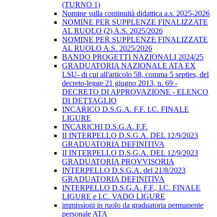
(TURNO 1)
Nomine sulla continuità didattica a.s. 2025-2026
NOMINE PER SUPPLENZE FINALIZZATE
AL RUOLO (2) A.S. 2025/2026
NOMINE PER SUPPLENZE FINALIZZATE
AL RUOLO A.S. 2025/2026
BANDO PROGETTI NAZIONALI 2024/25
GRADUATORIA NAZIONALE ATA EX
LSU- di cui all'articolo 58, comma 5 septies, del
decreto-legge 21 giugno 2013, n. 69 -
DECRETO DI APPROVAZIONE - ELENCO
DI DETTAGLIO
INCARICO D.S.G.A. F.F. I.C. FINALE
LIGURE
INCARICHI D.S.G.A. F.F.
II INTERPELLO D.S.G.A. DEL 12/9/2023
GRADUATORIA DEFINITIVA
II INTERPELLO D.S.G.A. DEL 12/9/2023
GRADUATORIA PROVVISORIA
INTERPELLO D.S.G.A. del 21/8/2023
GRADUATORIA DEFINITIVA
INTERPELLO D.S.G.A. F.F., I.C. FINALE
LIGURE e I.C. VADO LIGURE
immissioni in ruolo da graduatoria permanente
personale ATA