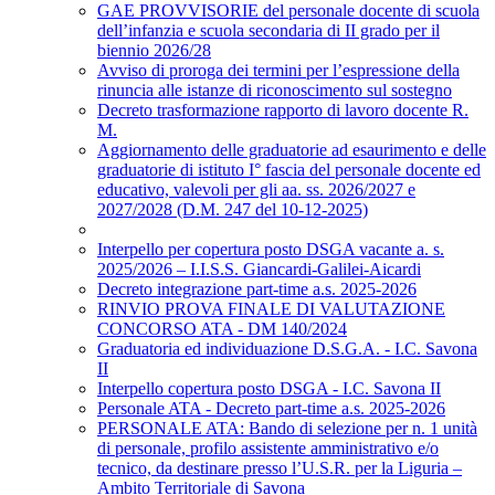
GAE PROVVISORIE del personale docente di scuola
dell’infanzia e scuola secondaria di II grado per il
biennio 2026/28
Avviso di proroga dei termini per l’espressione della
rinuncia alle istanze di riconoscimento sul sostegno
Decreto trasformazione rapporto di lavoro docente R.
M.
Aggiornamento delle graduatorie ad esaurimento e delle
graduatorie di istituto I° fascia del personale docente ed
educativo, valevoli per gli aa. ss. 2026/2027 e
2027/2028 (D.M. 247 del 10-12-2025)
Interpello per copertura posto DSGA vacante a. s.
2025/2026 – I.I.S.S. Giancardi-Galilei-Aicardi
Decreto integrazione part-time a.s. 2025-2026
RINVIO PROVA FINALE DI VALUTAZIONE
CONCORSO ATA - DM 140/2024
Graduatoria ed individuazione D.S.G.A. - I.C. Savona
II
Interpello copertura posto DSGA - I.C. Savona II
Personale ATA - Decreto part-time a.s. 2025-2026
PERSONALE ATA: Bando di selezione per n. 1 unità
di personale, profilo assistente amministrativo e/o
tecnico, da destinare presso l’U.S.R. per la Liguria –
Ambito Territoriale di Savona