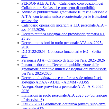
PERSONALE A.T.A. - Calendario convocazioni dei
Collaboratori Scolastici e prospetto disponibilità
Avviso di pubblicazione graduatorie III fascia Personale
A.T.A. con termine unico e contestuale per le istituzioni
scolastiche
Calendario operazioni incarichi a T.D. personale ATA –
a.s. 2025/2026.
Decreto rettifica assegnazione provvisoria primaria a.s.
25-26
Decreti immissioni in ruolo personale ATA a.s. 2025-
2026
DD 3122/2024 - Concorso funzionari e EQ - Scelta
sedi
Personale ATA - Organico di fatto per l'a.s. 2025-2026
Personale docente - Decreto di pubblicazione delle
graduatorie definitive utilizzi e assegnazioni provvisorie
per l'a.s. 2025/2026
Decreto individuazione e conferma sede prima fascia
sostegno ADAA - ADEE - ADMM - ADSS
Assegnazione provvisoria personale ATA - A.S. 2025-
2026
Immissioni in ruolo personale ATA 2025-26 (correzione
n° riservista S)
DM 75_2021 Graduatoria definitiva privacy supplenze
personale ATA