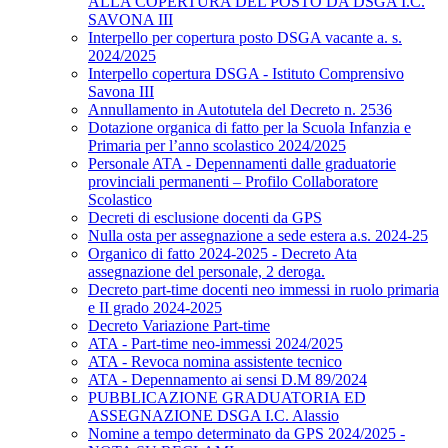
ALLA COPERTURA DEL POSTO DA DSGA I.C.
SAVONA III
Interpello per copertura posto DSGA vacante a. s.
2024/2025
Interpello copertura DSGA - Istituto Comprensivo
Savona III
Annullamento in Autotutela del Decreto n. 2536
Dotazione organica di fatto per la Scuola Infanzia e
Primaria per l’anno scolastico 2024/2025
Personale ATA - Depennamenti dalle graduatorie
provinciali permanenti – Profilo Collaboratore
Scolastico
Decreti di esclusione docenti da GPS
Nulla osta per assegnazione a sede estera a.s. 2024-25
Organico di fatto 2024-2025 - Decreto Ata
assegnazione del personale, 2 deroga.
Decreto part-time docenti neo immessi in ruolo primaria
e II grado 2024-2025
Decreto Variazione Part-time
ATA - Part-time neo-immessi 2024/2025
ATA - Revoca nomina assistente tecnico
ATA - Depennamento ai sensi D.M 89/2024
PUBBLICAZIONE GRADUATORIA ED
ASSEGNAZIONE DSGA I.C. Alassio
Nomine a tempo determinato da GPS 2024/2025 -