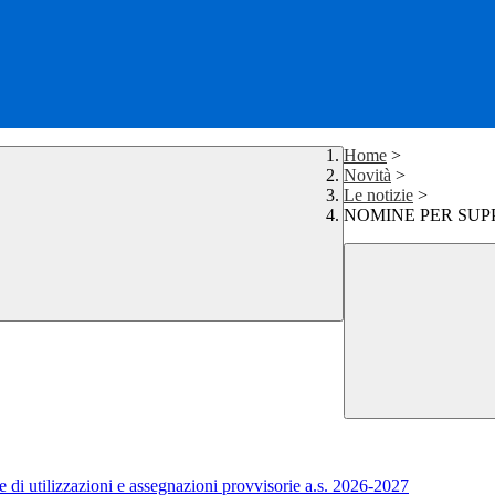
Home
>
Novità
>
Le notizie
>
NOMINE PER SUPP
 di utilizzazioni e assegnazioni provvisorie a.s. 2026-2027