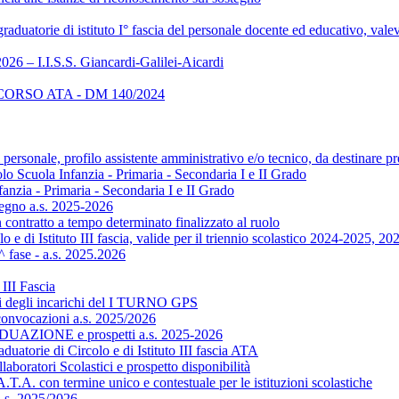
aduatorie di istituto I° fascia del personale docente ed educativo, va
026 – I.I.S.S. Giancardi-Galilei-Aicardi
RSO ATA - DM 140/2024
onale, profilo assistente amministrativo e/o tecnico, da destinare pre
lo Scuola Infanzia - Primaria - Secondaria I e II Grado
anzia - Primaria - Secondaria I e II Grado
gno a.s. 2025-2026
contratto a tempo determinato finalizzato al ruolo
i Istituto III fascia, valide per il triennio scolastico 2024-2025, 2
ase - a.s. 2025.2026
III Fascia
oni degli incarichi del I TURNO GPS
onvocazioni a.s. 2025/2026
AZIONE e prospetti a.s. 2025-2026
 di Circolo e di Istituto III fascia ATA
ratori Scolastici e prospetto disponibilità
.T.A. con termine unico e contestuale per le istituzioni scolastiche
a.s. 2025/2026.