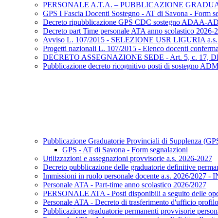
PERSONALE A.T.A. – PUBBLICAZIONE GRADUAT
GPS I Fascia Docenti Sostegno - AT di Savona - Form s
Decreto ripubblicazione GPS CDC sostegno ADAA-A
Decreto part Time personale ATA anno scolastico 2026-
Avviso L. 107/2015 - SELEZIONE USR LIGURIA a.s.
Progetti nazionali L. 107/2015 - Elenco docenti confermat
DECRETO ASSEGNAZIONE SEDE - Art. 5, c. 17, DL
Pubblicazione decreto ricognitivo posti di sostegno 
Pubblicazione Graduatorie Provinciali di Supplenza (GP
GPS - AT di Savona - Form segnalazioni
Utilizzazioni e assegnazioni provvisorie a.s. 2026-2027
Decreto pubblicazione delle graduatorie definitive per
Immissioni in ruolo personale docente a.s. 2026/2027 - 
Personale ATA - Part-time anno scolastico 2026/2027
PERSONALE ATA - Posti disponibili a seguito delle oper
Personale ATA - Decreto di trasferimento d'ufficio profilo
Pubblicazione graduatorie permanenti provvisorie perso