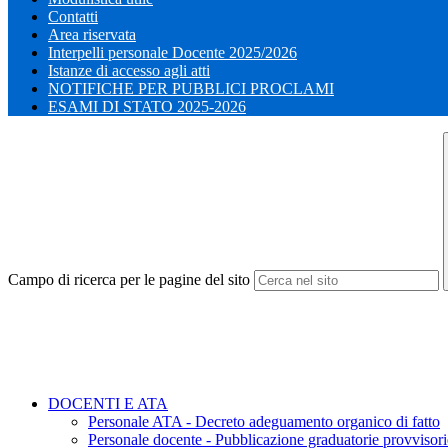
Contatti
Area riservata
Interpelli personale Docente 2025/2026
Istanze di accesso agli atti
NOTIFICHE PER PUBBLICI PROCLAMI
ESAMI DI STATO 2025-2026
Campo di ricerca per le pagine del sito
DOCENTI E ATA
Personale ATA - Decreto adeguamento organico di fatto
Personale docente - Pubblicazione graduatorie provvisorie