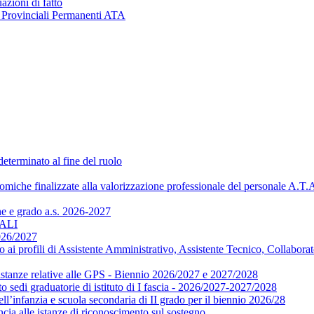
azioni di fatto
e Provinciali Permanenti ATA
eterminato al fine del ruolo
nomiche finalizzate alla valorizzazione professionale del personale A.T.
ne e grado a.s. 2026-2027
NALI
2026/2027
i profili di Assistente Amministrativo, Assistente Tecnico, Collaborat
e istanze relative alle GPS - Biennio 2026/2027 e 2027/2028
sedi graduatorie di istituto di I fascia - 2026/2027-2027/2028
nfanzia e scuola secondaria di II grado per il biennio 2026/28
ncia alle istanze di riconoscimento sul sostegno