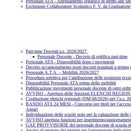
Personale ATA - Adeguamento organico di diritto alle situ
Esclusione Collaboratore Scolastico F. V. da Graduatori
Part-time Docenti a.s. 2026/2027
Personale Docente - Decreto di rettifica part-time
Personale ATA - Disponibilità dopo i movimenti
Decreto accantonamento posti docenti nominati a tempo d
Personale A.T.A. – Mobilità 2026/2027
Procedura selettiva per l’attribuzione delle posizioni eco
Disponibilità Personale ATA prima della mobilità
Pubblicazione movimenti personale docente di ogni ordi
AVVISO - Apertura delle funzioni ELENCHI REGIO
Costituzione elenchi regionali (DM 68/2026) per l’a.s. 
BANDO ATA 24 MESI - Concorso per titoli per l'accesso a
Agrari
Individuazione delle scuole polo per la valutazione dell
AVVISO apertura funzioni per inserimento/aggiornamento 
GAE PROVVISORIE del personale docente di scuola dell’i
Avviso di proroga dei termini per l’espressione della rinu