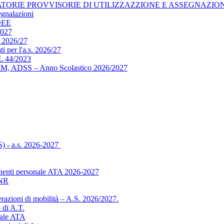
ORIE PROVVISORIE DI UTILIZZAZZIONE E ASSEGNAZIONE 
egnalazioni
DEE
2027
 2026/27
i per l'a.s. 2026/27
 44/2023
ADMM, ADSS – Anno Scolastico 2026/2027
S) - a.s. 2026-2027
manenti personale ATA 2026-2027
INR
azioni di mobilità – A.S. 2026/2027.
 di A.T.
nale ATA