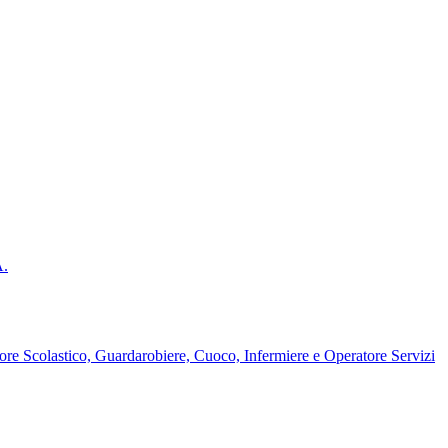
A.
ore Scolastico, Guardarobiere, Cuoco, Infermiere e Operatore Servizi