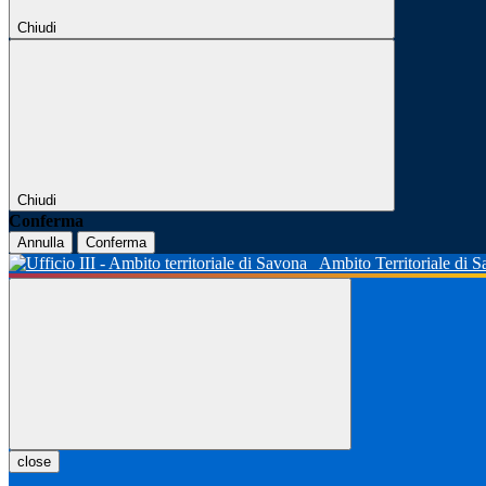
Chiudi
Chiudi
Conferma
Annulla
Conferma
Ambito Territoriale di 
close