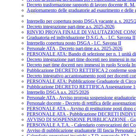
Decreto trasformazione rapporto di lavoro docente R. M.
Aggiornamento delle graduatorie ad esaurimento e delle gr
Interpello per copertura posto DSGA vacante a. s. 2025/2
Decreto integrazione part-time a.s. 2025-2026
RINVIO PROVA FINALE DI VALUTAZIONE CONCO
Graduatoria ed individuazione D.S.G.A. - I.C. Savona II
Interpello copertura posto DSGA - I.C. Savona II
Personale ATA - Decreto part-time a.s. 2025-2026
PERSONALE ATA: Bando di selezione per n. 1 unità di pers
Decreto integrazione part time docenti neo immessi in ruo
Decreto part time docenti neo immessi in ruolo Scuola Inf
Pubblicazione DECRETO RETTIFICA 2 conferme soste
Decreto integrativo accantonamento posti per docenti con 
PERSONALE ATA: Pubblicazione Graduatorie di Circolo e d
Pubblicazione DECRETO RETTIFICA Assegnazione 1^ f
Interpello DSGA a.s. 2025/2026
Personale ATA - Avviso proroga sospensione graduatorie 
Personale docente - Decreto di rettifica delle assegnazi
PERSONALE ATA – Avviso di restituzione posti dopo c
PERSONALE ATA - Pubblicazione DECRETI INDIVIDU
AVVISO DI SOSPENSIONE PUBBLICAZIONE - Graduatorie
PERSONALE A.T.A. - Calendario convocazioni dei Collabo
Avviso di pubblicazione graduatorie III fascia Personale A
Calendario operazioni incarichi a T.D. personale ATA – 