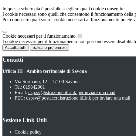
In questa schermata è possibile scegliere quali cookie consentire.
I cookie necessari sono quelli che consentono il funzionamento della pi
Per conoscere quali sono i cookie necessari al funzionamento potete v
Cookie necessari per il funzionamento
I cookie necessari per il funzionamento non possono essere disabilitati.
Accetta tutti
Salva le preferenze
Contatti
Ufficio III - Ambito territoriale di Savona
Via Sormano, 12 – 17100 Savona
Tel:
019842901
Email:
usp.sv@istruzione.it
Link per inviare una mail
PEC:
uspsv@postacert.istruzione.it
Link per inviare una mail
Sezione Link Utili
Cookie policy