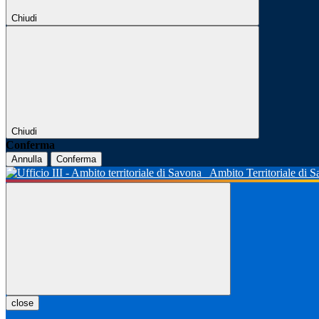
Chiudi
Chiudi
Conferma
Annulla
Conferma
Ambito Territoriale di 
close