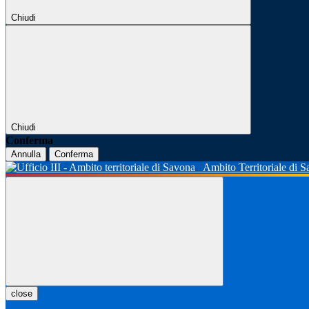
Chiudi
Chiudi
Conferma
Annulla
Conferma
Ambito Territoriale di 
close