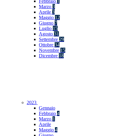
Febbraio
1
Marzo
3
Aprile
3
Maggio
12
Giugno
7
Luglio
15
Agosto
31
Settembre
29
Ottobre
34
Novembre
15
Dicembre
18
2023
Gennaio
Febbraio
4
Marzo
1
Aprile
Maggio
4
Giugno