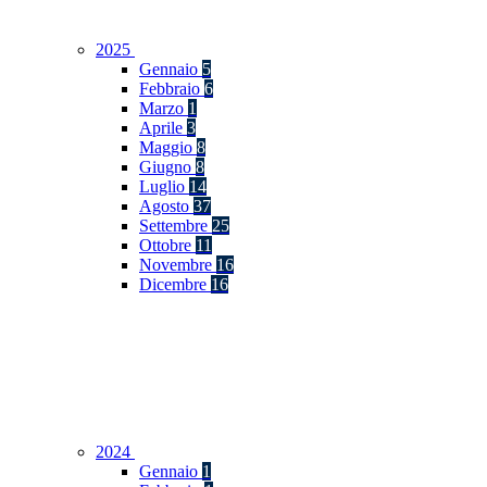
2025
Gennaio
5
Febbraio
6
Marzo
1
Aprile
3
Maggio
8
Giugno
8
Luglio
14
Agosto
37
Settembre
25
Ottobre
11
Novembre
16
Dicembre
16
2024
Gennaio
1