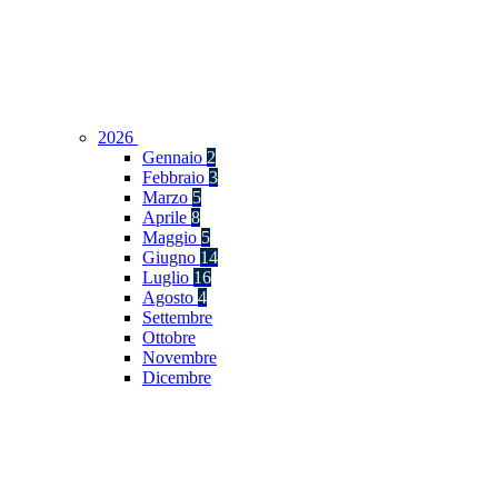
2026
Gennaio
2
Febbraio
3
Marzo
5
Aprile
8
Maggio
5
Giugno
14
Luglio
16
Agosto
4
Settembre
Ottobre
Novembre
Dicembre