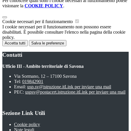
Per conoscere quali sono i cookie necessari al funzionamento potete
visionare la
COOKIE POLICY
.
Cookie necessari per il funzionamento
I cookie necessari per il funzionamento non possono essere
disabilitati. È possibile consultare l'elenco nella pagina della cookie
policy.
Accetta tutti
Salva le preferenze
Contatti
Ufficio III - Ambito territoriale di Savona
Via Sormano, 12 – 17100 Savona
Tel:
019842901
Email:
usp.sv@istruzione.it
Link per inviare una mail
PEC:
uspsv@postacert.istruzione.it
Link per inviare una mail
Sezione Link Utili
Cookie policy
Note legali